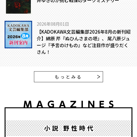
井ゆきのが挑む戦慄のダークミステリー
2026年08月01日
【KADOKAWA文芸編集部2026年8月の新刊紹
介】綿原 芹『ぬひんさまの塔』、 尾八原ジュ
ージ『予言のけもの』など注目作が盛りだく
さん！
もっとみる
小説 野性時代