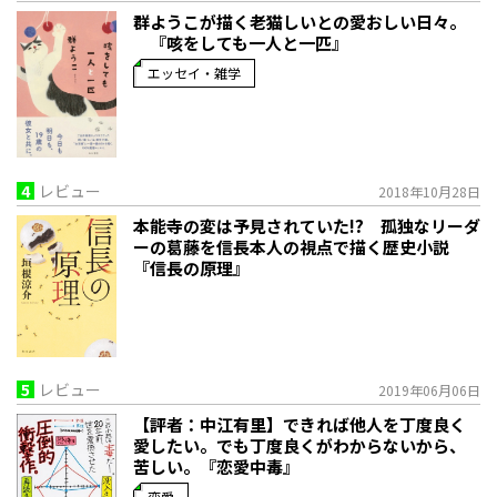
群ようこが描く老猫しいとの愛おしい日々。
『咳をしても一人と一匹』
エッセイ・雑学
4
レビュー
2018年10月28日
本能寺の変は予見されていた!? 孤独なリーダ
ーの葛藤を信長本人の視点で描く歴史小説
『信長の原理』
5
レビュー
2019年06月06日
【評者：中江有里】できれば他人を丁度良く
愛したい。でも丁度良くがわからないから、
苦しい。『恋愛中毒』
恋愛