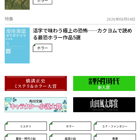
ホラー
特集
2026年08月04日
活字で味わう極上の恐怖……カクヨムで読め
る最恐ホラー作品5選
ホラー
ミステリ
ホラー
ＳＦ・ファンタジー
歴史・時代小説
経済小説
青春