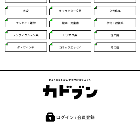
恋愛
キャラクター文芸
文芸作品
エッセイ・雑学
絵本・児童書
学術・教養系
ノンフィクション系
ビジネス系
怪と幽
ダ・ヴィンチ
コミックエッセイ
その他
ログイン / 会員登録