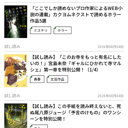
「ここでしか読めないプロ作家によるWEB小
説の連載」――カクヨムネクストで読めるホラー
作品5選
ミステリ
ホラー
試し読み
2026年08月04日
【試し読み】「このお寺をもっと有名にした
いの！」宮島未奈『ギャルにひかれて寺マル
シェ』第一章を特別公開！（1/4）
青春
文芸作品
試し読み
2026年08月04日
【試し読み】この手紙を読み終えないと、死
ぬ――尾八原ジュージ『予言のけもの』のワンシ
ーンを特別公開！