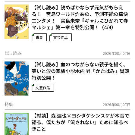
【試し読み】読めばかならず元気がもらえ
る！ 宮島ワールド炸裂の、予測不能の痛快
エンタメ！ 宮島未奈『ギャルにひかれて寺
マルシェ』第一章を特別公開！（4/4）
青春
文芸作品
試し読み
2026年08月07日
【試し読み】血のつながらない親子を描く、
笑いと涙の家族小説――木内 昇『かたばみ』冒頭
特別公開！
文芸作品
特集
2026年08月07日
【対談】森 達也×ヨシタケシンスケが本音で
語る、僕たちが「流されない」ために知るべ
きこと