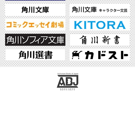
ABJマークは、この電子書店・電子書籍配信サービスが、著作権者からコンテンツ使
用許諾を得た正規版配信サービスであることを示す登録商標（登録番号 第6091713
号）です。ABJマークの詳細、ABJマークを掲示しているサービスの一覧はこちら。
https://aebs.or.jp/
©2026 KADOKAWA All Rights Reserved.