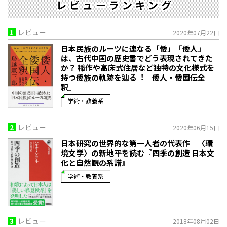
レビューランキング
1
レビュー
2020年07月22日
日本民族のルーツに連なる「倭」「倭人」
は、古代中国の歴史書でどう表現されてきた
か？ 稲作や高床式住居など独特の文化様式を
持つ倭族の軌跡を辿る︕『倭人・倭国伝全
釈』
学術・教養系
2
レビュー
2020年06月15日
日本研究の世界的な第一人者の代表作 〈環
境文学〉の新地平を読む『四季の創造 日本文
化と自然観の系譜』
学術・教養系
3
レビュー
2018年08月02日