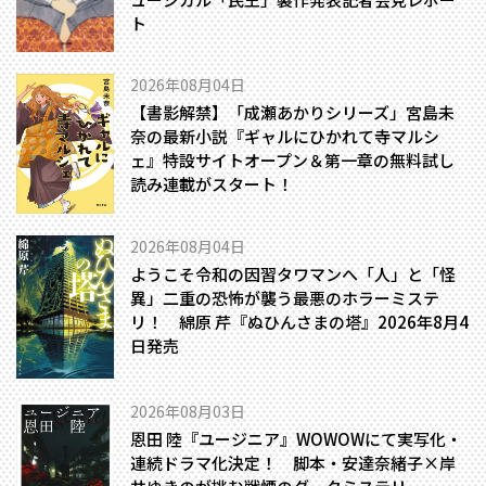
ト
2026年08月04日
【書影解禁】「成瀬あかりシリーズ」宮島未
奈の最新小説『ギャルにひかれて寺マルシ
ェ』特設サイトオープン＆第一章の無料試し
読み連載がスタート！
2026年08月04日
ようこそ令和の因習タワマンへ――「人」と「怪
異」二重の恐怖が襲う最悪のホラーミステ
リ！ 綿原 芹『ぬひんさまの塔』2026年8月4
日発売
2026年08月03日
恩田 陸『ユージニア』WOWOWにて実写化・
連続ドラマ化決定！ 脚本・安達奈緒子×岸