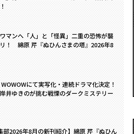
！
ワマンへ――「人」と「怪異」二重の恐怖が襲
！ 綿原 芹『ぬひんさまの塔』2026年8
』WOWOWにて実写化・連続ドラマ化決定！
岸井ゆきのが挑む戦慄のダークミステリー
編集部2026年8月の新刊紹介】綿原 芹『ぬひん