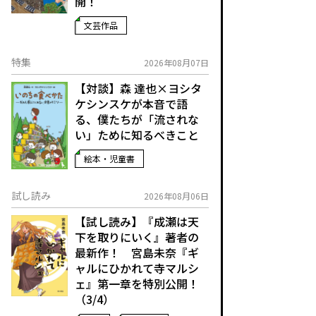
開！
文芸作品
特集
2026年08月07日
【対談】森 達也×ヨシタ
ケシンスケが本音で語
る、僕たちが「流されな
い」ために知るべきこと
絵本・児童書
試し読み
2026年08月06日
【試し読み】『成瀬は天
下を取りにいく』著者の
最新作！ 宮島未奈『ギ
ャルにひかれて寺マルシ
ェ』第一章を特別公開！
（3/4）