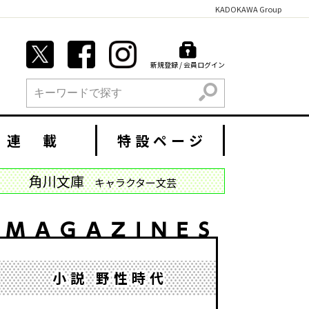
KADOKAWA Group
新規登録 / 会員ログイン
検索
連 載
特設ページ
角川文庫
キャラクター文芸
小説 野性時代