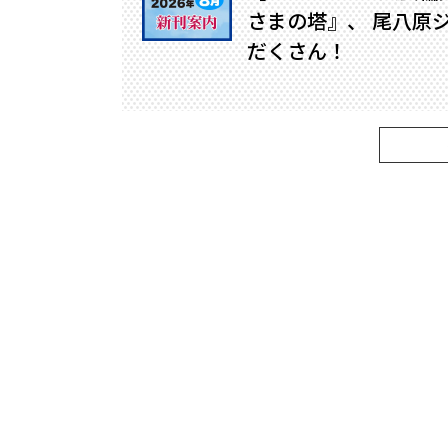
さまの塔』、 尾八原
だくさん！