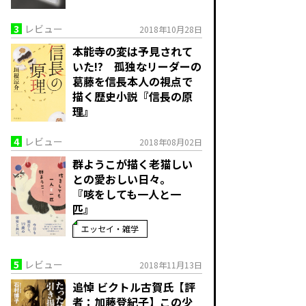
3
レビュー
2018年10月28日
本能寺の変は予見されて
いた!? 孤独なリーダーの
葛藤を信長本人の視点で
描く歴史小説『信長の原
理』
4
レビュー
2018年08月02日
群ようこが描く老猫しい
との愛おしい日々。
『咳をしても一人と一
匹』
エッセイ・雑学
5
レビュー
2018年11月13日
追悼 ビクトル古賀氏【評
者：加藤登紀子】この少