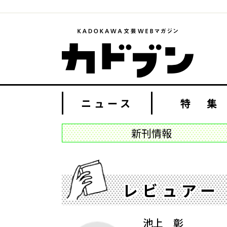
ニュース
特 集
新刊情報
レビュアー
池上 彰