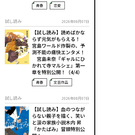
青春
恋愛
試し読み
2026年08月07日
【試し読み】読めばかな
らず元気がもらえる！
宮島ワールド炸裂の、予
測不能の痛快エンタメ！
宮島未奈『ギャルにひ
かれて寺マルシェ』第一
章を特別公開！（4/4）
青春
文芸作品
試し読み
2026年08月07日
【試し読み】血のつなが
らない親子を描く、笑い
と涙の家族小説――木内 昇
『かたばみ』冒頭特別公