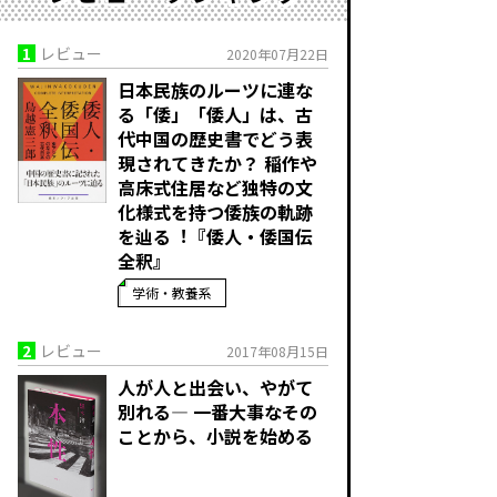
1
レビュー
2020年07月22日
日本民族のルーツに連な
る「倭」「倭人」は、古
代中国の歴史書でどう表
現されてきたか？ 稲作や
高床式住居など独特の文
化様式を持つ倭族の軌跡
を辿る︕『倭人・倭国伝
全釈』
学術・教養系
2
レビュー
2017年08月15日
人が人と出会い、やがて
別れる― 一番大事なその
ことから、小説を始める