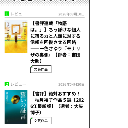
1
レビュー
2026年08月10日
【書評連載「物語
は。」】ちっぽけな個人
に宿る力と人類に対する
信頼を回復させる回路
——一色さゆり『モナリ
ザの裏側』【評者：吉田
大助】
文芸作品
2
レビュー
2026年04月20日
【書評】絶対おすすめ！
柚月裕子作品５選【202
6年最新版】（選者：大矢
博子）
文芸作品