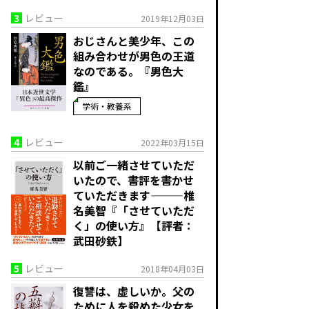
3
レビュー
2019年12月03日
おじさんと美少年、この
組み合わせが男色の王道
なのである。『男色大
鑑』
学術・教養系
4
レビュー
2022年03月15日
以前ご一緒させていただ
いたので、書評を書かせ
ていただきます———椎
名美智『「させていただ
く」の使い方』【評者：
武田砂鉄】
5
レビュー
2018年04月03日
復讐は、虚しいか。父の
ために人を殺めた少女を