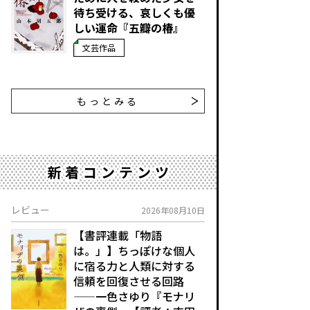
待ち受ける、哀しくも優
しい運命『五瓣の椿』
文芸作品
もっとみる
新着コンテンツ
レビュー
2026年08月10日
【書評連載「物語
は。」】ちっぽけな個人
に宿る力と人類に対する
信頼を回復させる回路
——一色さゆり『モナリ