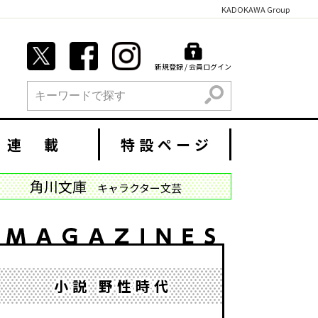
KADOKAWA Group
新規登録 / 会員ログイン
検索
連 載
特設ページ
角川文庫
キャラクター文芸
小説 野性時代