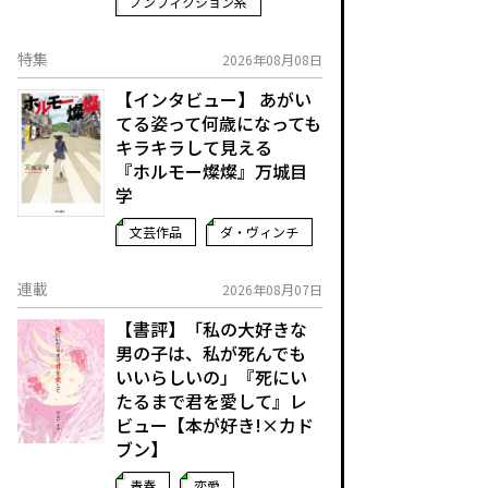
ノンフィクション系
特集
2026年08月08日
【インタビュー】 あがい
てる姿って何歳になっても
キラキラして見える
『ホルモー燦燦』万城目
学
文芸作品
ダ・ヴィンチ
連載
2026年08月07日
【書評】「私の大好きな
男の子は、私が死んでも
いいらしいの」――『死にい
たるまで君を愛して』レ
ビュー【本が好き!×カド
ブン】
青春
恋愛