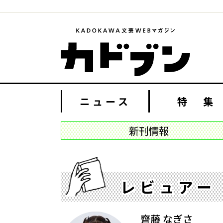
ニュース
特 集
新刊情報
レビュアー
齊藤 なぎさ