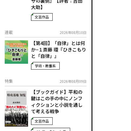
ザの裏側』【評者：吉田
大助】
文芸作品
連載
2026年08月10日
【第4回】「自律」とは何
か−１――斎藤 環『ひきこもり
と「自律」』
学術・教養系
特集
2026年08月09日
【ブックガイド】平和の
鍵はこの手の中に――ノンフ
ィクションと小説を通し
て考える戦争
文芸作品