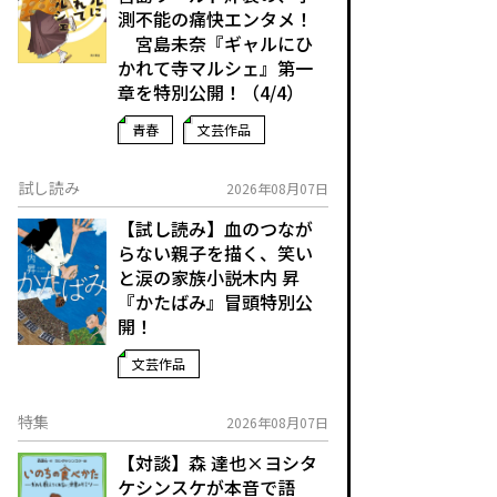
測不能の痛快エンタメ！
宮島未奈『ギャルにひ
かれて寺マルシェ』第一
章を特別公開！（4/4）
青春
文芸作品
試し読み
2026年08月07日
【試し読み】血のつなが
らない親子を描く、笑い
と涙の家族小説――木内 昇
『かたばみ』冒頭特別公
開！
文芸作品
特集
2026年08月07日
【対談】森 達也×ヨシタ
ケシンスケが本音で語