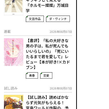
『ホルモー燦燦』万城目
学
文芸作品
ダ・ヴィンチ
連載
2026年08月07日
【書評】「私の大好きな
男の子は、私が死んでも
いいらしいの」――『死にい
たるまで君を愛して』レ
ビュー【本が好き!×カド
ブン】
青春
恋愛
試し読み
2026年08月07日
【試し読み】読めばかな
らず元気がもらえる！
宮島ワールド炸裂の、予