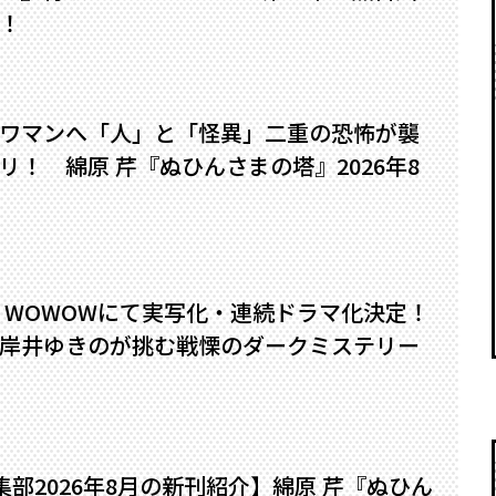
！
ワマンへ――「人」と「怪異」二重の恐怖が襲
！ 綿原 芹『ぬひんさまの塔』2026年8
』WOWOWにて実写化・連続ドラマ化決定！
岸井ゆきのが挑む戦慄のダークミステリー
編集部2026年8月の新刊紹介】綿原 芹『ぬひん