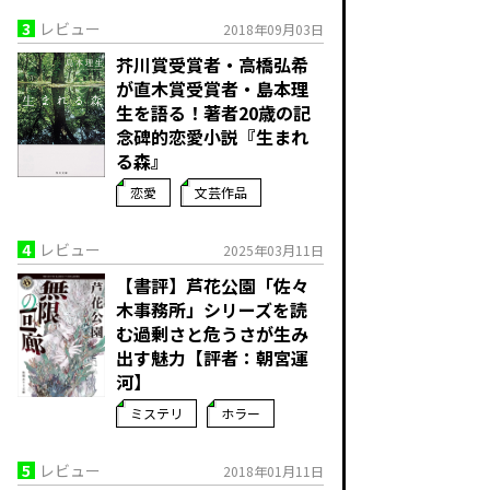
3
レビュー
2018年09月03日
芥川賞受賞者・高橋弘希
が直木賞受賞者・島本理
生を語る！著者20歳の記
念碑的恋愛小説『生まれ
る森』
恋愛
文芸作品
4
レビュー
2025年03月11日
【書評】芦花公園「佐々
木事務所」シリーズを読
む――過剰さと危うさが生み
出す魅力【評者：朝宮運
河】
ミステリ
ホラー
5
レビュー
2018年01月11日