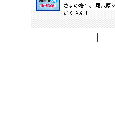
さまの塔』、 尾八原
だくさん！