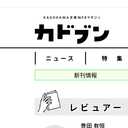
ニュース
特 集
新刊情報
レビュアー
豊田 有恒