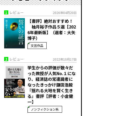
1
レビュー
2026年04月20日
【書評】絶対おすすめ！
柚月裕子作品５選【202
6年最新版】（選者：大矢
博子）
文芸作品
2
レビュー
2022年10月17日
学生からの評価が散々だ
った教授が人気No.１にな
り、経済誌の常連識者に
なったきっかけ――鎌田浩毅
『揺れる大地を賢く生き
る』書評【評者：小倉健
一】
ノンフィクション系