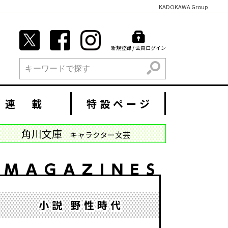
KADOKAWA Group
新規登録 / 会員ログイン
検索
連 載
特設ページ
角川文庫
キャラクター文芸
小説 野性時代