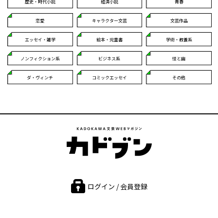
歴史・時代小説
経済小説
青春
恋愛
キャラクター文芸
文芸作品
エッセイ・雑学
絵本・児童書
学術・教養系
ノンフィクション系
ビジネス系
怪と幽
ダ・ヴィンチ
コミックエッセイ
その他
ログイン / 会員登録