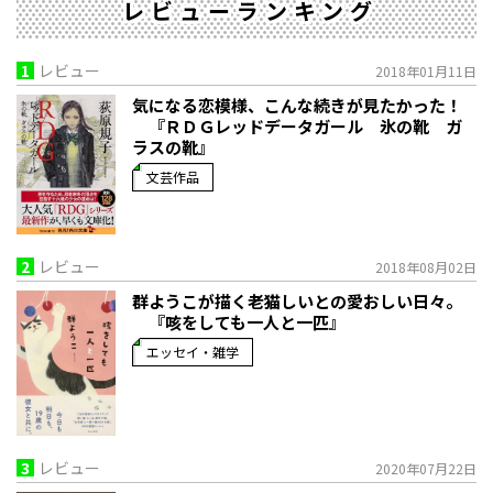
レビューランキング
1
レビュー
2018年01月11日
気になる恋模様、こんな続きが見たかった！
『ＲＤＧレッドデータガール 氷の靴 ガ
ラスの靴』
文芸作品
2
レビュー
2018年08月02日
群ようこが描く老猫しいとの愛おしい日々。
『咳をしても一人と一匹』
エッセイ・雑学
3
レビュー
2020年07月22日