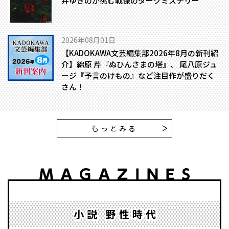
井ゆきのが挑む戦慄のダークミステリー
2026年08月01日
【KADOKAWA文芸編集部2026年8月の新刊紹
介】綿原 芹『ぬひんさまの塔』、 尾八原ジュ
ージ『予言のけもの』など注目作が盛りだく
さん！
もっとみる
小説 野性時代