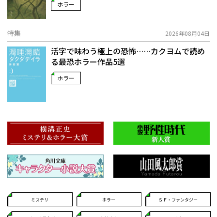
ホラー
特集
2026年08月04日
活字で味わう極上の恐怖……カクヨムで読め
る最恐ホラー作品5選
ホラー
ミステリ
ホラー
ＳＦ・ファンタジー