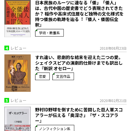
日本民族のルーツに連なる「倭」「倭人」
は、古代中国の歴史書でどう表現されてきた
か？ 稲作や高床式住居など独特の文化様式を
持つ倭族の軌跡を辿る︕『倭人・倭国伝全
釈』
学術・教養系
4
レビュー
2018年08月23日
すれ違い、悲劇的な結末を迎えた二つの愛。
シェイクスピアの演劇的仕掛けまでも訳出し
た『新訳 オセロー』
恋愛
文芸作品
5
レビュー
2020年02月21日
野村ID野球を倒すために苦闘した巨人軍スコ
アラーが伝える「奥深さ」『ザ・スコアラ
ー』
ノンフィクション系