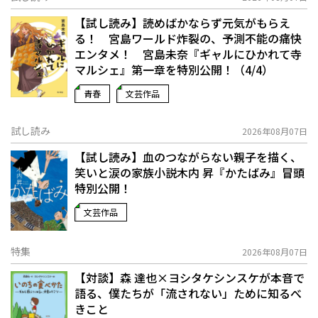
【試し読み】読めばかならず元気がもらえ
る！ 宮島ワールド炸裂の、予測不能の痛快
エンタメ！ 宮島未奈『ギャルにひかれて寺
マルシェ』第一章を特別公開！（4/4）
青春
文芸作品
試し読み
2026年08月07日
【試し読み】血のつながらない親子を描く、
笑いと涙の家族小説――木内 昇『かたばみ』冒頭
特別公開！
文芸作品
特集
2026年08月07日
【対談】森 達也×ヨシタケシンスケが本音で
語る、僕たちが「流されない」ために知るべ
きこと