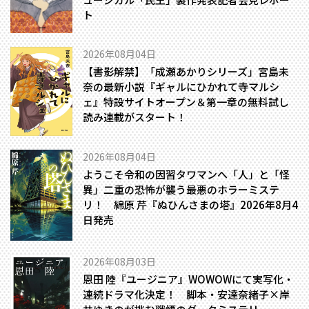
ト
2026年08月04日
【書影解禁】「成瀬あかりシリーズ」宮島未
奈の最新小説『ギャルにひかれて寺マルシ
ェ』特設サイトオープン＆第一章の無料試し
読み連載がスタート！
2026年08月04日
ようこそ令和の因習タワマンへ――「人」と「怪
異」二重の恐怖が襲う最悪のホラーミステ
リ！ 綿原 芹『ぬひんさまの塔』2026年8月4
日発売
2026年08月03日
恩田 陸『ユージニア』WOWOWにて実写化・
連続ドラマ化決定！ 脚本・安達奈緒子×岸