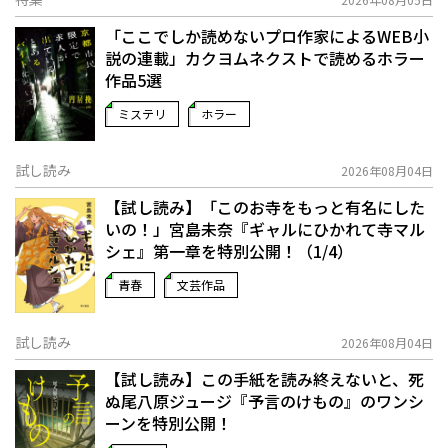
「ここでしか読めないプロ作家によるWEB小
説の連載」――カクヨムネクストで読めるホラー
作品5選
ミステリ
ホラー
試し読み
2026年08月04日
【試し読み】「このお寺をもっと有名にした
いの！」宮島未奈『ギャルにひかれて寺マル
シェ』第一章を特別公開！（1/4）
青春
文芸作品
試し読み
2026年08月04日
【試し読み】この手紙を読み終えないと、死
ぬ――尾八原ジュージ『予言のけもの』のワンシ
ーンを特別公開！