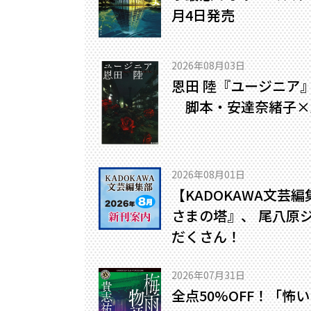
月4日発売
2026年08月03日
恩田 陸『ユージニア
脚本・安達奈緒子×
2026年08月01日
【KADOKAWA文芸
さまの塔』、 尾八原
だくさん！
2026年07月31日
全点50%OFF！「怖