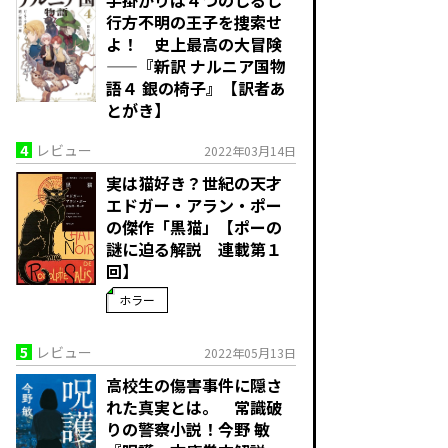
行方不明の王子を捜索せ
よ！ 史上最高の大冒険
——『新訳 ナルニア国物
語４ 銀の椅子』【訳者あ
とがき】
4
レビュー
2022年03月14日
実は猫好き？世紀の天才
エドガー・アラン・ポー
の傑作「黒猫」【ポーの
謎に迫る解説 連載第１
回】
ホラー
5
レビュー
2022年05月13日
高校生の傷害事件に隠さ
れた真実とは。 常識破
りの警察小説！――今野 敏