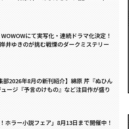
』WOWOWにて実写化・連続ドラマ化決定！
岸井ゆきのが挑む戦慄のダークミステリー
編集部2026年8月の新刊紹介】綿原 芹『ぬひん
ジュージ『予言のけもの』など注目作が盛り
い！ホラー小説フェア」8月13日まで開催中！