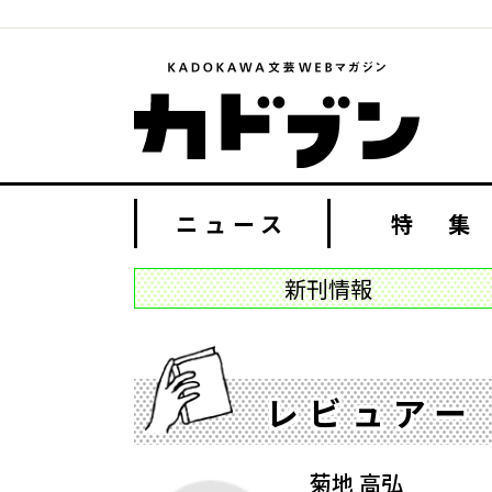
ニュース
特 集
新刊情報
レビュアー
菊地 高弘