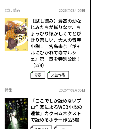
試し読み
2026年08月05日
【試し読み】最高の幼な
じみたちが織りなす、ち
ょっぴり懐かしくてとび
きり楽しい、大人の青春
小説！ 宮島未奈『ギャ
ルにひかれて寺マルシ
ェ』第一章を特別公開！
（2/4）
青春
文芸作品
特集
2026年08月05日
「ここでしか読めないプ
ロ作家によるWEB小説の
連載」――カクヨムネクスト
で読めるホラー作品5選