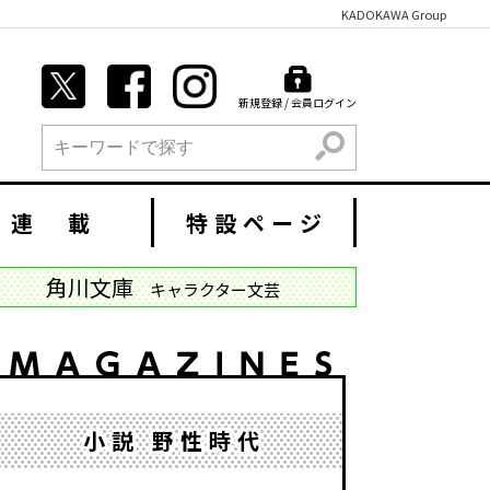
KADOKAWA Group
新規登録 / 会員ログイン
検索
連 載
特設ページ
角川文庫
キャラクター文芸
小説 野性時代