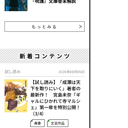
『呪護』文庫巻末解説
もっとみる
新着コンテンツ
試し読み
2026年08月06日
【試し読み】『成瀬は天
下を取りにいく』著者の
最新作！ 宮島未奈『ギ
ャルにひかれて寺マルシ
ェ』第一章を特別公開！
（3/4）
青春
文芸作品