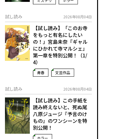
ミステリ
ホラー
試し読み
2026年08月04日
【試し読み】「このお寺
をもっと有名にしたい
の！」宮島未奈『ギャル
にひかれて寺マルシェ』
第一章を特別公開！（1/
4）
青春
文芸作品
試し読み
2026年08月04日
【試し読み】この手紙を
読み終えないと、死ぬ――尾
八原ジュージ『予言のけ
もの』のワンシーンを特
別公開！
ホラー