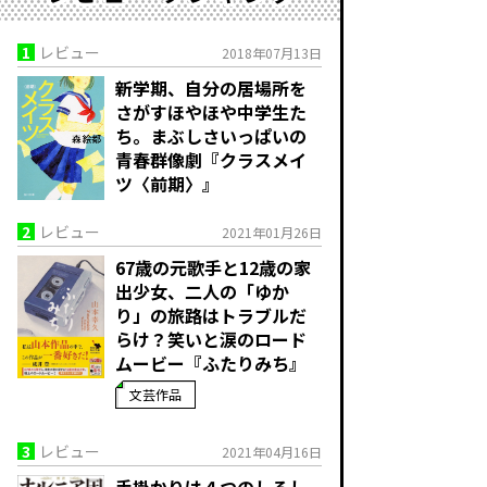
1
レビュー
2018年07月13日
新学期、自分の居場所を
さがすほやほや中学生た
ち。まぶしさいっぱいの
青春群像劇『クラスメイ
ツ〈前期〉』
2
レビュー
2021年01月26日
67歳の元歌手と12歳の家
出少女、二人の「ゆか
り」の旅路はトラブルだ
らけ？笑いと涙のロード
ムービー『ふたりみち』
文芸作品
3
レビュー
2021年04月16日
手掛かりは４つのしるし――