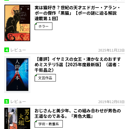
実は猫好き？世紀の天才エドガー・アラン・
ポーの傑作「黒猫」【ポーの謎に迫る解説
連載第１回】
ホラー
4
レビュー
2025年11月22日
【書評】イヤミスの女王・湊かなえのおすす
めミステリ5選【2025年度最新版】（選者：
千街晶之）
文芸作品
5
レビュー
2019年12月03日
おじさんと美少年、この組み合わせが男色の
王道なのである。『男色大鑑』
学術・教養系