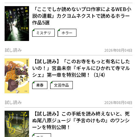
「ここでしか読めないプロ作家によるWEB小
説の連載」――カクヨムネクストで読めるホラー
作品5選
ミステリ
ホラー
試し読み
2026年08月04日
【試し読み】「このお寺をもっと有名にした
いの！」宮島未奈『ギャルにひかれて寺マル
シェ』第一章を特別公開！（1/4）
青春
文芸作品
試し読み
2026年08月04日
【試し読み】この手紙を読み終えないと、死
ぬ――尾八原ジュージ『予言のけもの』のワンシ
ーンを特別公開！