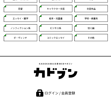
恋愛
キャラクター文芸
文芸作品
エッセイ・雑学
絵本・児童書
学術・教養系
ノンフィクション系
ビジネス系
怪と幽
ダ・ヴィンチ
コミックエッセイ
その他
ログイン / 会員登録