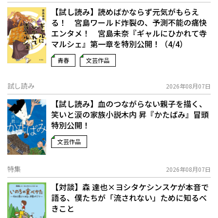
【試し読み】読めばかならず元気がもらえ
る！ 宮島ワールド炸裂の、予測不能の痛快
エンタメ！ 宮島未奈『ギャルにひかれて寺
マルシェ』第一章を特別公開！（4/4）
青春
文芸作品
試し読み
2026年08月07日
【試し読み】血のつながらない親子を描く、
笑いと涙の家族小説――木内 昇『かたばみ』冒頭
特別公開！
文芸作品
特集
2026年08月07日
【対談】森 達也×ヨシタケシンスケが本音で
語る、僕たちが「流されない」ために知るべ
きこと