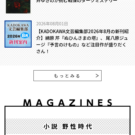
井ゆきのが挑む戦慄のダークミステリー
2026年08月01日
【KADOKAWA文芸編集部2026年8月の新刊紹
介】綿原 芹『ぬひんさまの塔』、 尾八原ジュ
ージ『予言のけもの』など注目作が盛りだく
さん！
もっとみる
小説 野性時代