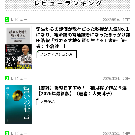
レビューランキング
1
レビュー
2022年10月17日
学生からの評価が散々だった教授が人気No.１
になり、経済誌の常連識者になったきっかけ――鎌
田浩毅『揺れる大地を賢く生きる』書評【評
者：小倉健一】
ノンフィクション系
2
レビュー
2026年04月20日
【書評】絶対おすすめ！ 柚月裕子作品５選
【2026年最新版】（選者：大矢博子）
文芸作品
3
レビュー
2022年03月14日