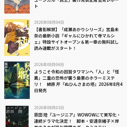
ト
2026年08月04日
【書影解禁】「成瀬あかりシリーズ」宮島未
奈の最新小説『ギャルにひかれて寺マルシ
ェ』特設サイトオープン＆第一章の無料試し
読み連載がスタート！
2026年08月04日
ようこそ令和の因習タワマンへ――「人」と「怪
異」二重の恐怖が襲う最悪のホラーミステ
リ！ 綿原 芹『ぬひんさまの塔』2026年8月4
日発売
2026年08月03日
恩田 陸『ユージニア』WOWOWにて実写化・
連続ドラマ化決定！ 脚本・安達奈緒子×岸