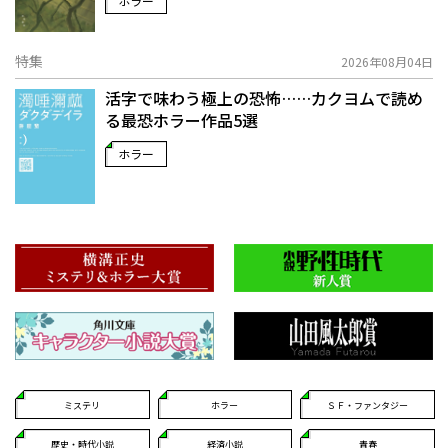
ホラー
特集
2026年08月04日
活字で味わう極上の恐怖……カクヨムで読め
る最恐ホラー作品5選
ホラー
ミステリ
ホラー
ＳＦ・ファンタジー
歴史・時代小説
経済小説
青春