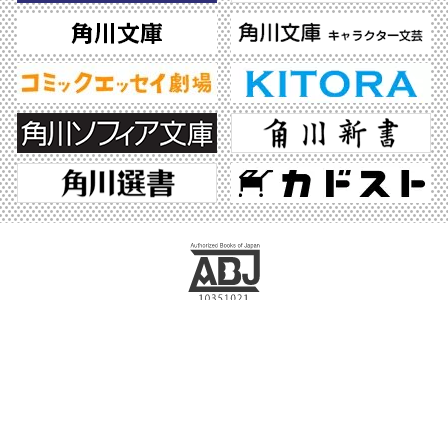
ABJマークは、この電子書店・電子書籍配信サービスが、著作権者からコンテンツ使
用許諾を得た正規版配信サービスであることを示す登録商標（登録番号 第6091713
号）です。ABJマークの詳細、ABJマークを掲示しているサービスの一覧はこちら。
https://aebs.or.jp/
©2026 KADOKAWA All Rights Reserved.