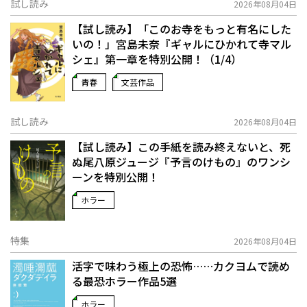
試し読み
2026年08月04日
【試し読み】「このお寺をもっと有名にした
いの！」宮島未奈『ギャルにひかれて寺マル
シェ』第一章を特別公開！（1/4）
青春
文芸作品
試し読み
2026年08月04日
【試し読み】この手紙を読み終えないと、死
ぬ――尾八原ジュージ『予言のけもの』のワンシ
ーンを特別公開！
ホラー
特集
2026年08月04日
活字で味わう極上の恐怖……カクヨムで読め
る最恐ホラー作品5選
ホラー