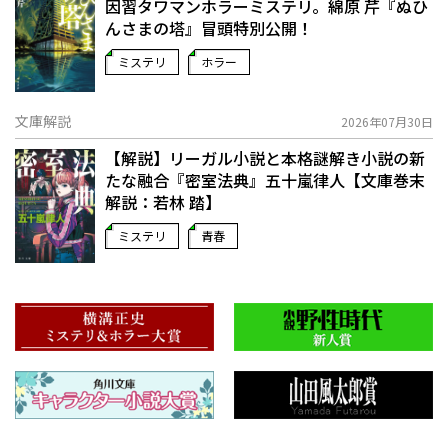
因習タワマンホラーミステリ。綿原 芹『ぬひ
んさまの塔』冒頭特別公開！
ミステリ
ホラー
文庫解説
2026年07月30日
【解説】リーガル小説と本格謎解き小説の新
たな融合――『密室法典』五十嵐律人【文庫巻末
解説：若林 踏】
ミステリ
青春