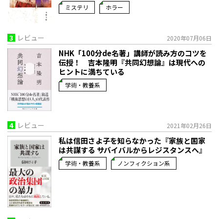
ミステリ
ホラー
3
レビュー
2020年07月06日
NHK「100分de名著」講師が読み方のコツを
伝授！ 吉本隆明『共同幻想論』は現代への
ヒントに満ちている
学術・教養系
4
レビュー
2021年02月26日
私は信田さよ子を知らなかった『家族と国家
は共謀する サバイバルからレジスタンスへ』
学術・教養系
ノンフィクション系