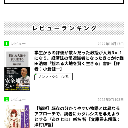
レビューランキング
1
レビュー
2022年10月17日
学生からの評価が散々だった教授が人気No.１
になり、経済誌の常連識者になったきっかけ――鎌
田浩毅『揺れる大地を賢く生きる』書評【評
者：小倉健一】
ノンフィクション系
2
レビュー
2025年07月03日
【解説】既存の分かりやすい物語とは異なる
アプローチで、読者にカタルシスを与えよう
とする――『あさとほ』新名 智【文庫巻末解説：
澤村伊智】