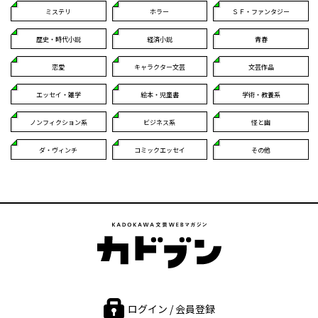
ミステリ
ホラー
ＳＦ・ファンタジー
歴史・時代小説
経済小説
青春
恋愛
キャラクター文芸
文芸作品
エッセイ・雑学
絵本・児童書
学術・教養系
ノンフィクション系
ビジネス系
怪と幽
ダ・ヴィンチ
コミックエッセイ
その他
ログイン / 会員登録