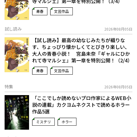
寺マルシェ』第一章を特別公開！（3/4）
青春
文芸作品
試し読み
2026年08月05日
【試し読み】最高の幼なじみたちが織りな
す、ちょっぴり懐かしくてとびきり楽しい、
大人の青春小説！ 宮島未奈『ギャルにひか
れて寺マルシェ』第一章を特別公開！（2/4）
青春
文芸作品
特集
2026年08月05日
「ここでしか読めないプロ作家によるWEB小
説の連載」――カクヨムネクストで読めるホラー
作品5選
ミステリ
ホラー