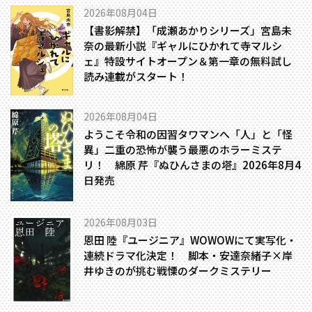
2026年08月04日
【書影解禁】「成瀬あかりシリーズ」宮島未
奈の最新小説『ギャルにひかれて寺マルシ
ェ』特設サイトオープン＆第一章の無料試し
読み連載がスタート！
2026年08月04日
ようこそ令和の因習タワマンへ――「人」と「怪
異」二重の恐怖が襲う最悪のホラーミステ
リ！ 綿原 芹『ぬひんさまの塔』2026年8月4
日発売
2026年08月03日
恩田 陸『ユージニア』WOWOWにて実写化・
連続ドラマ化決定！ 脚本・安達奈緒子×岸
井ゆきのが挑む戦慄のダークミステリー