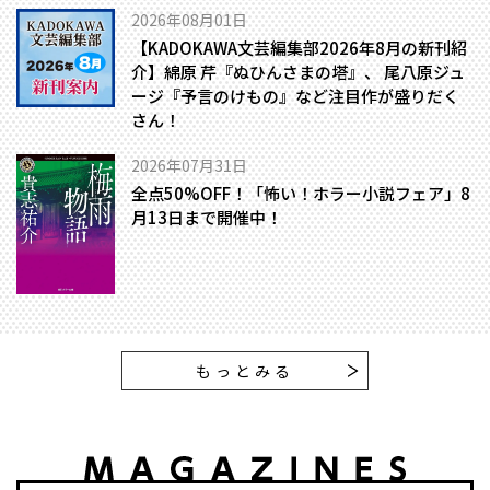
2026年08月01日
【KADOKAWA文芸編集部2026年8月の新刊紹
介】綿原 芹『ぬひんさまの塔』、 尾八原ジュ
ージ『予言のけもの』など注目作が盛りだく
さん！
2026年07月31日
全点50%OFF！「怖い！ホラー小説フェア」8
月13日まで開催中！
もっとみる