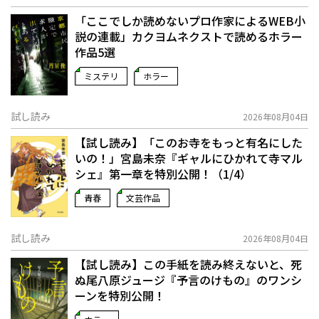
「ここでしか読めないプロ作家によるWEB小
説の連載」――カクヨムネクストで読めるホラー
作品5選
ミステリ
ホラー
試し読み
2026年08月04日
【試し読み】「このお寺をもっと有名にした
いの！」宮島未奈『ギャルにひかれて寺マル
シェ』第一章を特別公開！（1/4）
青春
文芸作品
試し読み
2026年08月04日
【試し読み】この手紙を読み終えないと、死
ぬ――尾八原ジュージ『予言のけもの』のワンシ
ーンを特別公開！