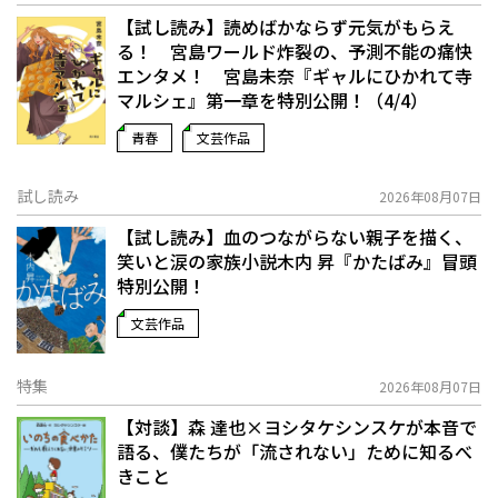
【試し読み】読めばかならず元気がもらえ
る！ 宮島ワールド炸裂の、予測不能の痛快
エンタメ！ 宮島未奈『ギャルにひかれて寺
マルシェ』第一章を特別公開！（4/4）
青春
文芸作品
試し読み
2026年08月07日
【試し読み】血のつながらない親子を描く、
笑いと涙の家族小説――木内 昇『かたばみ』冒頭
特別公開！
文芸作品
特集
2026年08月07日
【対談】森 達也×ヨシタケシンスケが本音で
語る、僕たちが「流されない」ために知るべ
きこと