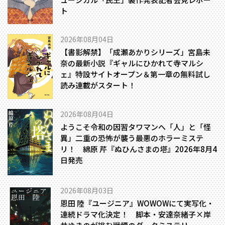
ト
2026年08月04日
【書影解禁】「成瀬あかりシリーズ」宮島未
奈の最新小説『ギャルにひかれて寺マルシ
ェ』特設サイトオープン＆第一章の無料試し
読み連載がスタート！
2026年08月04日
ようこそ令和の因習タワマンへ――「人」と「怪
異」二重の恐怖が襲う最悪のホラーミステ
リ！ 綿原 芹『ぬひんさまの塔』2026年8月4
日発売
2026年08月03日
恩田 陸『ユージニア』WOWOWにて実写化・
連続ドラマ化決定！ 脚本・安達奈緒子×岸