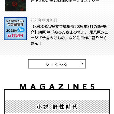
井ゆきのが挑む戦慄のダークミステリー
2026年08月01日
【KADOKAWA文芸編集部2026年8月の新刊紹
介】綿原 芹『ぬひんさまの塔』、 尾八原ジュ
ージ『予言のけもの』など注目作が盛りだく
さん！
もっとみる
小説 野性時代