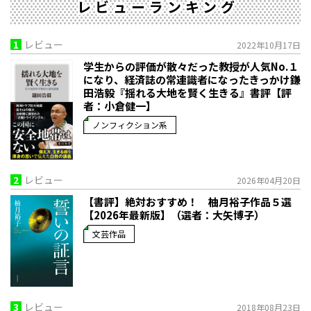
レビューランキング
1
レビュー
2022年10月17日
学生からの評価が散々だった教授が人気No.１
になり、経済誌の常連識者になったきっかけ――鎌
田浩毅『揺れる大地を賢く生きる』書評【評
者：小倉健一】
ノンフィクション系
2
レビュー
2026年04月20日
【書評】絶対おすすめ！ 柚月裕子作品５選
【2026年最新版】（選者：大矢博子）
文芸作品
3
レビュー
2018年08月23日