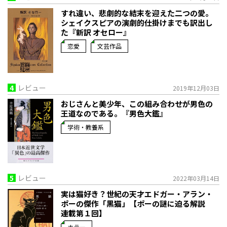
すれ違い、悲劇的な結末を迎えた二つの愛。
シェイクスピアの演劇的仕掛けまでも訳出し
た『新訳 オセロー』
恋愛
文芸作品
4
レビュー
2019年12月03日
おじさんと美少年、この組み合わせが男色の
王道なのである。『男色大鑑』
学術・教養系
5
レビュー
2022年03月14日
実は猫好き？世紀の天才エドガー・アラン・
ポーの傑作「黒猫」【ポーの謎に迫る解説
連載第１回】
ホラー