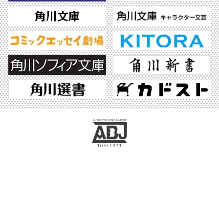
ABJマークは、この電子書店・電子書籍配信サービスが、著作権者からコンテンツ使
用許諾を得た正規版配信サービスであることを示す登録商標（登録番号 第6091713
号）です。ABJマークの詳細、ABJマークを掲示しているサービスの一覧はこちら。
https://aebs.or.jp/
©2026 KADOKAWA All Rights Reserved.