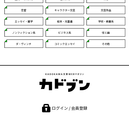
恋愛
キャラクター文芸
文芸作品
エッセイ・雑学
絵本・児童書
学術・教養系
ノンフィクション系
ビジネス系
怪と幽
ダ・ヴィンチ
コミックエッセイ
その他
ログイン / 会員登録