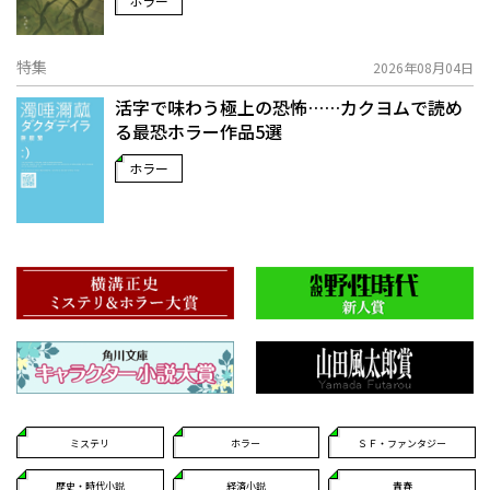
ホラー
特集
2026年08月04日
活字で味わう極上の恐怖……カクヨムで読め
る最恐ホラー作品5選
ホラー
ミステリ
ホラー
ＳＦ・ファンタジー
歴史・時代小説
経済小説
青春