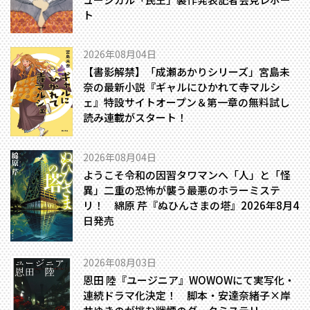
ト
2026年08月04日
【書影解禁】「成瀬あかりシリーズ」宮島未
奈の最新小説『ギャルにひかれて寺マルシ
ェ』特設サイトオープン＆第一章の無料試し
読み連載がスタート！
2026年08月04日
ようこそ令和の因習タワマンへ――「人」と「怪
異」二重の恐怖が襲う最悪のホラーミステ
リ！ 綿原 芹『ぬひんさまの塔』2026年8月4
日発売
2026年08月03日
恩田 陸『ユージニア』WOWOWにて実写化・
連続ドラマ化決定！ 脚本・安達奈緒子×岸