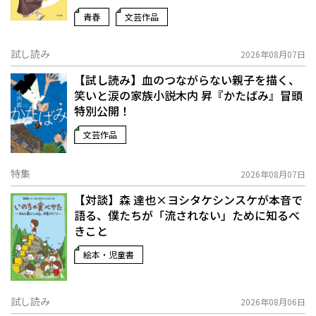
青春
文芸作品
試し読み
2026年08月07日
【試し読み】血のつながらない親子を描く、
笑いと涙の家族小説――木内 昇『かたばみ』冒頭
特別公開！
文芸作品
特集
2026年08月07日
【対談】森 達也×ヨシタケシンスケが本音で
語る、僕たちが「流されない」ために知るべ
きこと
絵本・児童書
試し読み
2026年08月06日