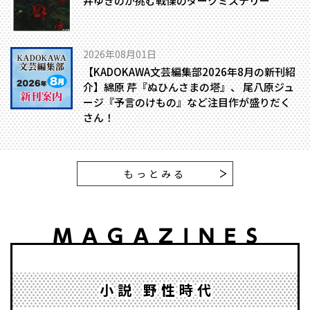
井ゆきのが挑む戦慄のダークミステリー
2026年08月01日
【KADOKAWA文芸編集部2026年8月の新刊紹
介】綿原 芹『ぬひんさまの塔』、 尾八原ジュ
ージ『予言のけもの』など注目作が盛りだく
さん！
もっとみる
小説 野性時代