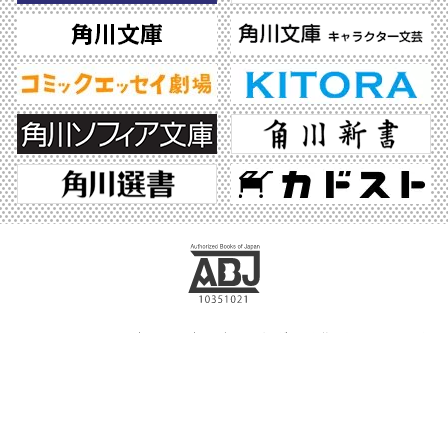
ABJマークは、この電子書店・電子書籍配信サービスが、著作権者からコンテンツ使
用許諾を得た正規版配信サービスであることを示す登録商標（登録番号 第6091713
号）です。ABJマークの詳細、ABJマークを掲示しているサービスの一覧はこちら。
https://aebs.or.jp/
©2026 KADOKAWA All Rights Reserved.