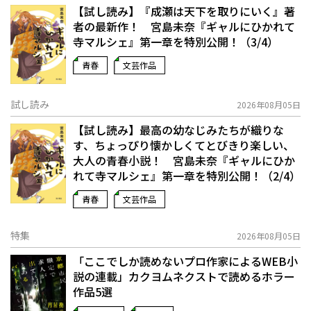
【試し読み】『成瀬は天下を取りにいく』著
者の最新作！ 宮島未奈『ギャルにひかれて
寺マルシェ』第一章を特別公開！（3/4）
青春
文芸作品
試し読み
2026年08月05日
【試し読み】最高の幼なじみたちが織りな
す、ちょっぴり懐かしくてとびきり楽しい、
大人の青春小説！ 宮島未奈『ギャルにひか
れて寺マルシェ』第一章を特別公開！（2/4）
青春
文芸作品
特集
2026年08月05日
「ここでしか読めないプロ作家によるWEB小
説の連載」――カクヨムネクストで読めるホラー
作品5選