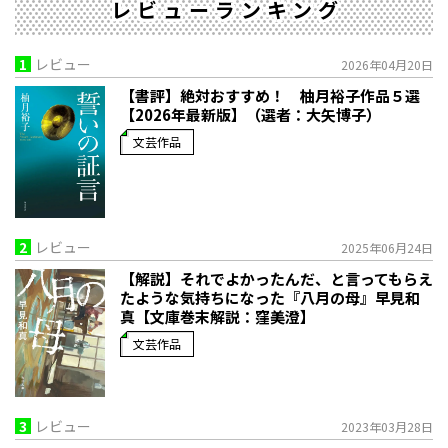
レビューランキング
1
レビュー
2026年04月20日
【書評】絶対おすすめ！ 柚月裕子作品５選
【2026年最新版】（選者：大矢博子）
文芸作品
2
レビュー
2025年06月24日
【解説】それでよかったんだ、と言ってもらえ
たような気持ちになった――『八月の母』早見和
真【文庫巻末解説：窪美澄】
文芸作品
3
レビュー
2023年03月28日