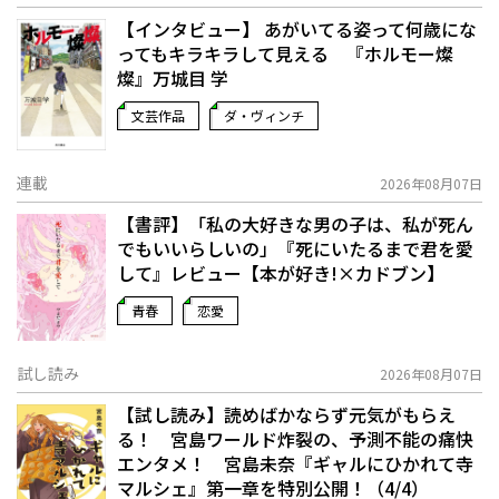
【インタビュー】 あがいてる姿って何歳にな
ってもキラキラして見える 『ホルモー燦
燦』万城目 学
文芸作品
ダ・ヴィンチ
連載
2026年08月07日
【書評】「私の大好きな男の子は、私が死ん
でもいいらしいの」――『死にいたるまで君を愛
して』レビュー【本が好き!×カドブン】
青春
恋愛
試し読み
2026年08月07日
【試し読み】読めばかならず元気がもらえ
る！ 宮島ワールド炸裂の、予測不能の痛快
エンタメ！ 宮島未奈『ギャルにひかれて寺
マルシェ』第一章を特別公開！（4/4）