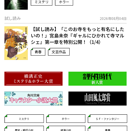
ミステリ
ホラー
試し読み
2026年08月04日
【試し読み】「このお寺をもっと有名にした
いの！」宮島未奈『ギャルにひかれて寺マル
シェ』第一章を特別公開！（1/4）
青春
文芸作品
ミステリ
ホラー
ＳＦ・ファンタジー
歴史・時代小説
経済小説
青春