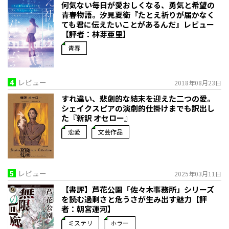
何気ない毎日が愛おしくなる、勇気と希望の
青春物語。――汐見夏衛『たとえ祈りが届かなく
ても君に伝えたいことがあるんだ』レビュー
【評者：林芽亜里】
青春
4
レビュー
2018年08月23日
すれ違い、悲劇的な結末を迎えた二つの愛。
シェイクスピアの演劇的仕掛けまでも訳出し
た『新訳 オセロー』
恋愛
文芸作品
5
レビュー
2025年03月11日
【書評】芦花公園「佐々木事務所」シリーズ
を読む――過剰さと危うさが生み出す魅力【評
者：朝宮運河】
ミステリ
ホラー