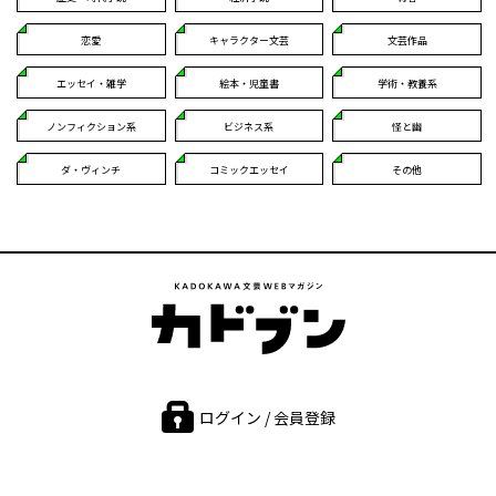
恋愛
キャラクター文芸
文芸作品
エッセイ・雑学
絵本・児童書
学術・教養系
ノンフィクション系
ビジネス系
怪と幽
ダ・ヴィンチ
コミックエッセイ
その他
ログイン / 会員登録