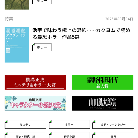
ホラー
特集
2026年08月04日
活字で味わう極上の恐怖……カクヨムで読め
る最恐ホラー作品5選
ホラー
ミステリ
ホラー
ＳＦ・ファンタジー
歴史・時代小説
経済小説
青春