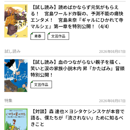
【試し読み】読めばかならず元気がもらえ
る！ 宮島ワールド炸裂の、予測不能の痛快
エンタメ！ 宮島未奈『ギャルにひかれて寺
マルシェ』第一章を特別公開！（4/4）
青春
文芸作品
試し読み
2026年08月07日
【試し読み】血のつながらない親子を描く、
笑いと涙の家族小説――木内 昇『かたばみ』冒頭
特別公開！
文芸作品
特集
2026年08月07日
【対談】森 達也×ヨシタケシンスケが本音で
語る、僕たちが「流されない」ために知るべ
きこと