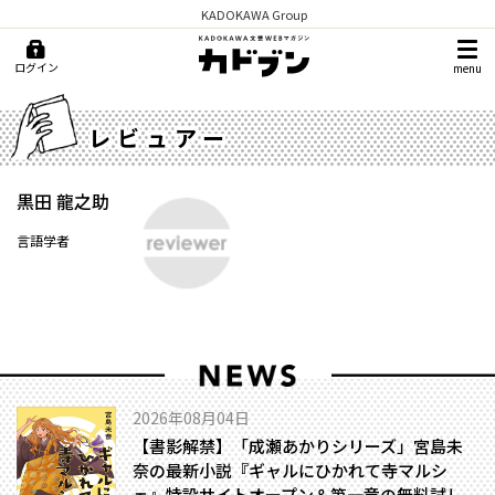
KADOKAWA Group
ログイン
menu
レビュアー
黒田 龍之助
言語学者
2026年08月04日
【書影解禁】「成瀬あかりシリーズ」宮島未
奈の最新小説『ギャルにひかれて寺マルシ
ェ』特設サイトオープン＆第一章の無料試し