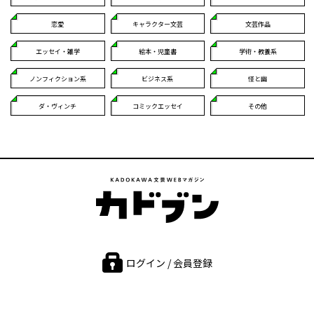
恋愛
キャラクター文芸
文芸作品
エッセイ・雑学
絵本・児童書
学術・教養系
ノンフィクション系
ビジネス系
怪と幽
ダ・ヴィンチ
コミックエッセイ
その他
ログイン / 会員登録