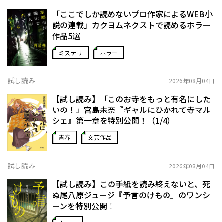
「ここでしか読めないプロ作家によるWEB小
説の連載」――カクヨムネクストで読めるホラー
作品5選
ミステリ
ホラー
試し読み
2026年08月04日
【試し読み】「このお寺をもっと有名にした
いの！」宮島未奈『ギャルにひかれて寺マル
シェ』第一章を特別公開！（1/4）
青春
文芸作品
試し読み
2026年08月04日
【試し読み】この手紙を読み終えないと、死
ぬ――尾八原ジュージ『予言のけもの』のワンシ
ーンを特別公開！