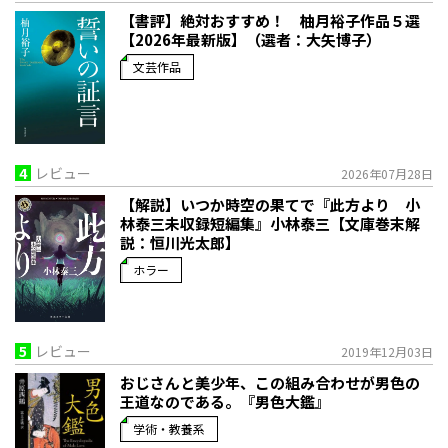
【書評】絶対おすすめ！ 柚月裕子作品５選
【2026年最新版】（選者：大矢博子）
文芸作品
4
レビュー
2026年07月28日
【解説】いつか時空の果てで――『此方より 小
林泰三未収録短編集』小林泰三【文庫巻末解
説：恒川光太郎】
ホラー
5
レビュー
2019年12月03日
おじさんと美少年、この組み合わせが男色の
王道なのである。『男色大鑑』
学術・教養系