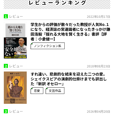
レビューランキング
1
レビュー
2022年10月17日
学生からの評価が散々だった教授が人気No.１
になり、経済誌の常連識者になったきっかけ――鎌
田浩毅『揺れる大地を賢く生きる』書評【評
者：小倉健一】
ノンフィクション系
2
レビュー
2018年08月23日
すれ違い、悲劇的な結末を迎えた二つの愛。
シェイクスピアの演劇的仕掛けまでも訳出し
た『新訳 オセロー』
恋愛
文芸作品
3
レビュー
2026年04月20日