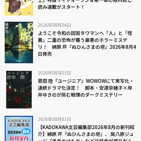
読み連載がスタート！
2026年08月04日
ようこそ令和の因習タワマンへ――「人」と「怪
異」二重の恐怖が襲う最悪のホラーミステ
リ！ 綿原 芹『ぬひんさまの塔』2026年8月4
日発売
2026年08月03日
恩田 陸『ユージニア』WOWOWにて実写化・
連続ドラマ化決定！ 脚本・安達奈緒子×岸
井ゆきのが挑む戦慄のダークミステリー
2026年08月01日
【KADOKAWA文芸編集部2026年8月の新刊紹
介】綿原 芹『ぬひんさまの塔』、 尾八原ジュ
ージ『予言のけもの』など注目作が盛りだく