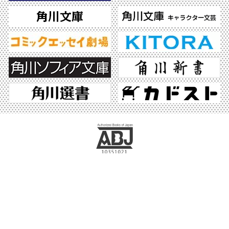
ABJマークは、この電子書店・電子書籍配信サービスが、著作権者からコンテンツ使
用許諾を得た正規版配信サービスであることを示す登録商標（登録番号 第6091713
号）です。ABJマークの詳細、ABJマークを掲示しているサービスの一覧はこちら。
https://aebs.or.jp/
©2026 KADOKAWA All Rights Reserved.