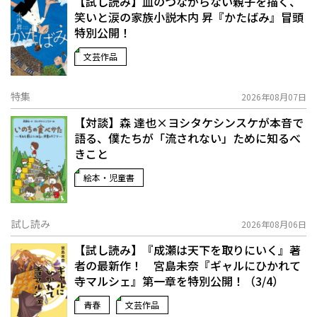
【試し読み】血のつながらない親子を描く、
笑いと涙の家族小説――木内 昇『かたばみ』冒頭
特別公開！
文芸作品
特集
2026年08月07日
【対談】森 達也×ヨシタケシンスケが本音で
語る、僕たちが「流されない」ために知るべ
きこと
絵本・児童書
試し読み
2026年08月06日
【試し読み】『成瀬は天下を取りにいく』著
者の最新作！ 宮島未奈『ギャルにひかれて
寺マルシェ』第一章を特別公開！（3/4）
青春
文芸作品