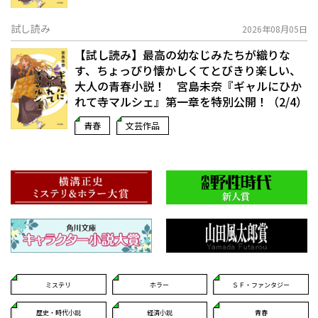
試し読み
2026年08月05日
【試し読み】最高の幼なじみたちが織りな
す、ちょっぴり懐かしくてとびきり楽しい、
大人の青春小説！ 宮島未奈『ギャルにひか
れて寺マルシェ』第一章を特別公開！（2/4）
青春
文芸作品
ミステリ
ホラー
ＳＦ・ファンタジー
歴史・時代小説
経済小説
青春