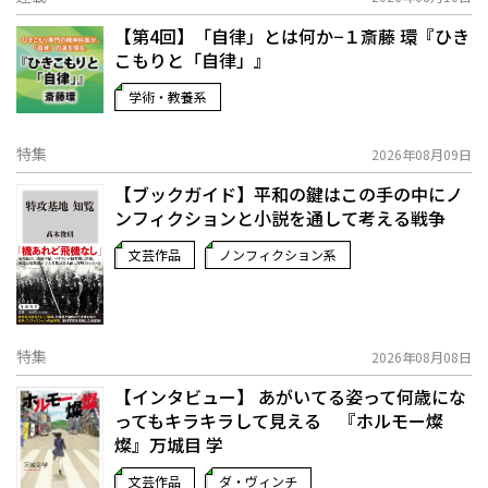
【第4回】「自律」とは何か−１――斎藤 環『ひき
こもりと「自律」』
学術・教養系
特集
2026年08月09日
【ブックガイド】平和の鍵はこの手の中に――ノ
ンフィクションと小説を通して考える戦争
文芸作品
ノンフィクション系
特集
2026年08月08日
【インタビュー】 あがいてる姿って何歳にな
ってもキラキラして見える 『ホルモー燦
燦』万城目 学
文芸作品
ダ・ヴィンチ