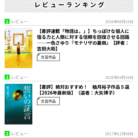
レビューランキング
1
レビュー
2026年08月10日
【書評連載「物語は。」】ちっぽけな個人に
宿る力と人類に対する信頼を回復させる回路
——一色さゆり『モナリザの裏側』【評者：
吉田大助】
文芸作品
2
レビュー
2026年04月20日
【書評】絶対おすすめ！ 柚月裕子作品５選
【2026年最新版】（選者：大矢博子）
文芸作品
3
レビュー
2017年11月08日