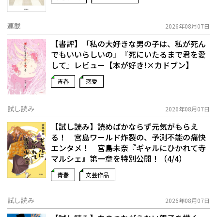
連載
2026年08月07日
【書評】「私の大好きな男の子は、私が死ん
でもいいらしいの」――『死にいたるまで君を愛
して』レビュー【本が好き!×カドブン】
青春
恋愛
試し読み
2026年08月07日
【試し読み】読めばかならず元気がもらえ
る！ 宮島ワールド炸裂の、予測不能の痛快
エンタメ！ 宮島未奈『ギャルにひかれて寺
マルシェ』第一章を特別公開！（4/4）
青春
文芸作品
試し読み
2026年08月07日