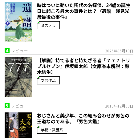
時はついに動いた――稀代の名探偵、34歳の誕生
日に起こる最大の事件とは？『遺譜 淺見光
彦最後の事件』
ミステリ
4
レビュー
2026年06月18日
【解説】持てる者と持たざる者――『７７７ トリ
プルセブン』伊坂幸太郎【文庫巻末解説：鈴
木結生】
文芸作品
5
レビュー
2019年12月03日
おじさんと美少年、この組み合わせが男色の
王道なのである。『男色大鑑』
学術・教養系