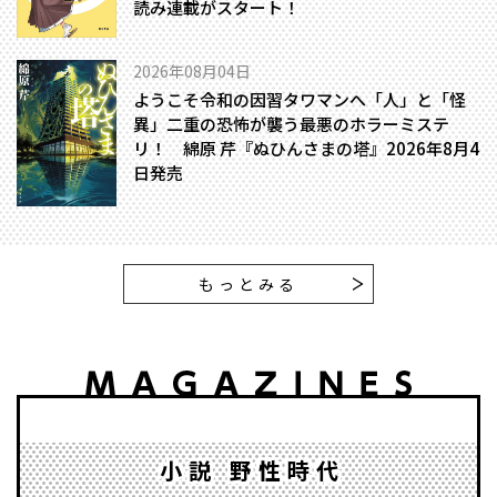
読み連載がスタート！
2026年08月04日
ようこそ令和の因習タワマンへ――「人」と「怪
異」二重の恐怖が襲う最悪のホラーミステ
リ！ 綿原 芹『ぬひんさまの塔』2026年8月4
日発売
もっとみる
小説 野性時代