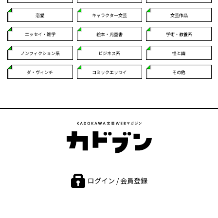
恋愛
キャラクター文芸
文芸作品
エッセイ・雑学
絵本・児童書
学術・教養系
ノンフィクション系
ビジネス系
怪と幽
ダ・ヴィンチ
コミックエッセイ
その他
ログイン / 会員登録