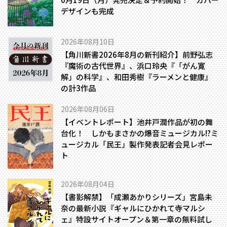
デザインも完成
2026年08月10日
【角川新書2026年8月の新刊紹介】前野弘志
『魔術の古代世界』、浜口玲央『「がん寛
解」の科学』、和田秀樹『ラーメンと健康』
の計3作品
2026年08月06日
【イベントレポート】池井戸潤作品が初の舞
台化！ しかもまさかの爆音ミュージカル!?――ミ
ュージカル「民王」製作発表記者会見レポー
ト
2026年08月04日
【書影解禁】「成瀬あかりシリーズ」宮島未
奈の最新小説『ギャルにひかれて寺マルシ
ェ』特設サイトオープン＆第一章の無料試し