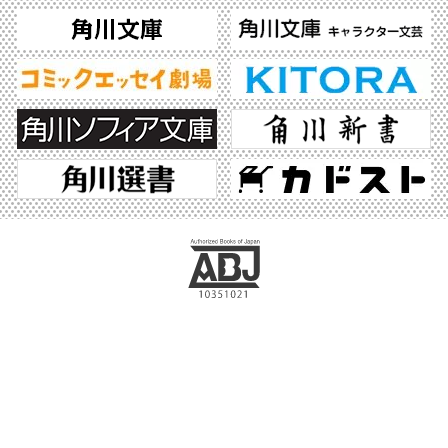
ABJマークは、この電子書店・電子書籍配信サービスが、著作権者からコンテンツ使
用許諾を得た正規版配信サービスであることを示す登録商標（登録番号 第6091713
号）です。ABJマークの詳細、ABJマークを掲示しているサービスの一覧はこちら。
https://aebs.or.jp/
©2026 KADOKAWA All Rights Reserved.