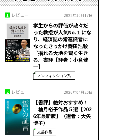
1
レビュー
2022年10月17日
学生からの評価が散々だ
った教授が人気No.１にな
り、経済誌の常連識者に
なったきっかけ――鎌田浩毅
『揺れる大地を賢く生き
る』書評【評者：小倉健
一】
ノンフィクション系
2
レビュー
2026年04月20日
【書評】絶対おすすめ！
柚月裕子作品５選【202
6年最新版】（選者：大矢
博子）
文芸作品