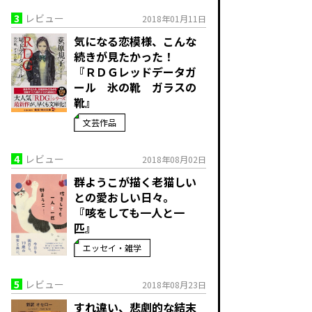
3
レビュー
2018年01月11日
気になる恋模様、こんな
続きが見たかった！
『ＲＤＧレッドデータガ
ール 氷の靴 ガラスの
靴』
文芸作品
4
レビュー
2018年08月02日
群ようこが描く老猫しい
との愛おしい日々。
『咳をしても一人と一
匹』
エッセイ・雑学
5
レビュー
2018年08月23日
すれ違い、悲劇的な結末