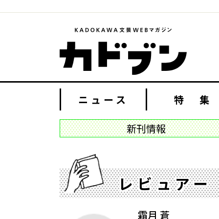
ニュース
特 集
新刊情報
レビュアー
霜月 蒼