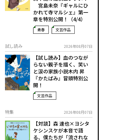
宮島未奈『ギャルにひ
かれて寺マルシェ』第一
章を特別公開！（4/4）
青春
文芸作品
試し読み
2026年08月07日
【試し読み】血のつなが
らない親子を描く、笑い
と涙の家族小説――木内 昇
『かたばみ』冒頭特別公
開！
文芸作品
特集
2026年08月07日
【対談】森 達也×ヨシタ
ケシンスケが本音で語
る、僕たちが「流されな