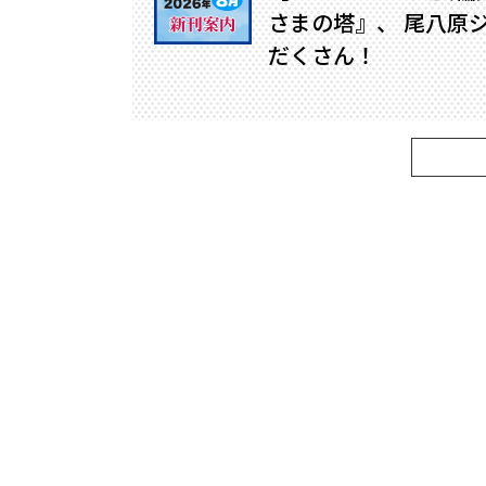
さまの塔』、 尾八原
だくさん！