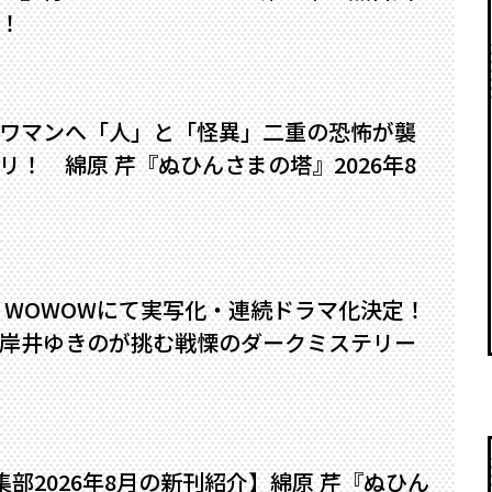
！
ワマンへ――「人」と「怪異」二重の恐怖が襲
！ 綿原 芹『ぬひんさまの塔』2026年8
』WOWOWにて実写化・連続ドラマ化決定！
岸井ゆきのが挑む戦慄のダークミステリー
編集部2026年8月の新刊紹介】綿原 芹『ぬひん