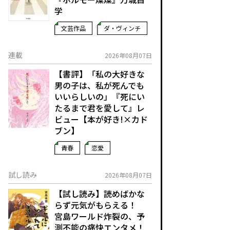
学
文芸作品
ダ・ヴィンチ
連載
2026年08月07日
【書評】「私の大好きな
男の子は、私が死んでも
いいらしいの」――『死にい
たるまで君を愛して』レ
ビュー【本が好き!×カド
ブン】
青春
恋愛
試し読み
2026年08月07日
【試し読み】読めばかな
らず元気がもらえる！
宮島ワールド炸裂の、予
測不能の痛快エンタメ！