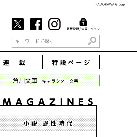
KADOKAWA Group
新規登録 / 会員ログイン
検索
連 載
特設ページ
角川文庫
キャラクター文芸
小説 野性時代