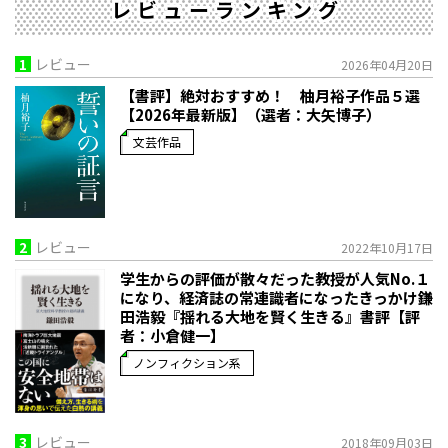
レビューランキング
1
レビュー
2026年04月20日
【書評】絶対おすすめ！ 柚月裕子作品５選
【2026年最新版】（選者：大矢博子）
文芸作品
2
レビュー
2022年10月17日
学生からの評価が散々だった教授が人気No.１
になり、経済誌の常連識者になったきっかけ――鎌
田浩毅『揺れる大地を賢く生きる』書評【評
者：小倉健一】
ノンフィクション系
3
レビュー
2018年09月03日