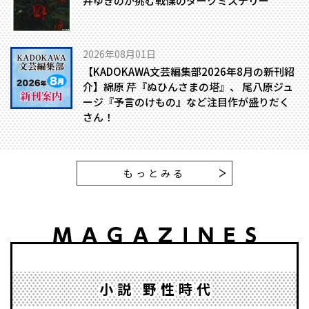
井ゆきのが挑む戦慄のダークミステリー
2026年08月01日
【KADOKAWA文芸編集部2026年8月の新刊紹
介】綿原 芹『ぬひんさまの塔』、 尾八原ジュ
ージ『予言のけもの』など注目作が盛りだく
さん！
もっとみる
小説 野性時代