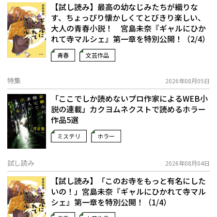
【試し読み】最高の幼なじみたちが織りな
す、ちょっぴり懐かしくてとびきり楽しい、
大人の青春小説！ 宮島未奈『ギャルにひか
れて寺マルシェ』第一章を特別公開！（2/4）
青春
文芸作品
特集
2026年08月05日
「ここでしか読めないプロ作家によるWEB小
説の連載」――カクヨムネクストで読めるホラー
作品5選
ミステリ
ホラー
試し読み
2026年08月04日
【試し読み】「このお寺をもっと有名にした
いの！」宮島未奈『ギャルにひかれて寺マル
シェ』第一章を特別公開！（1/4）