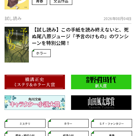
青春
文芸作品
試し読み
2026年08月04日
【試し読み】この手紙を読み終えないと、死
ぬ――尾八原ジュージ『予言のけもの』のワンシ
ーンを特別公開！
ホラー
ミステリ
ホラー
ＳＦ・ファンタジー
歴史・時代小説
経済小説
青春