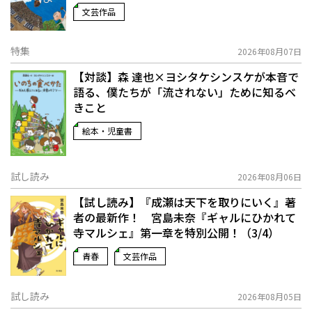
文芸作品
特集
2026年08月07日
【対談】森 達也×ヨシタケシンスケが本音で
語る、僕たちが「流されない」ために知るべ
きこと
絵本・児童書
試し読み
2026年08月06日
【試し読み】『成瀬は天下を取りにいく』著
者の最新作！ 宮島未奈『ギャルにひかれて
寺マルシェ』第一章を特別公開！（3/4）
青春
文芸作品
試し読み
2026年08月05日