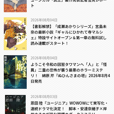
ト
2026年08月04日
【書影解禁】「成瀬あかりシリーズ」宮島未
奈の最新小説『ギャルにひかれて寺マルシ
ェ』特設サイトオープン＆第一章の無料試し
読み連載がスタート！
2026年08月04日
ようこそ令和の因習タワマンへ――「人」と「怪
異」二重の恐怖が襲う最悪のホラーミステ
リ！ 綿原 芹『ぬひんさまの塔』2026年8月4
日発売
2026年08月03日
恩田 陸『ユージニア』WOWOWにて実写化・
連続ドラマ化決定！ 脚本・安達奈緒子×岸