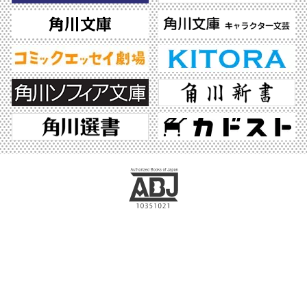
ABJマークは、この電子書店・電子書籍配信サービスが、著作権者からコンテンツ使
用許諾を得た正規版配信サービスであることを示す登録商標（登録番号 第6091713
号）です。ABJマークの詳細、ABJマークを掲示しているサービスの一覧はこちら。
https://aebs.or.jp/
©2026 KADOKAWA All Rights Reserved.