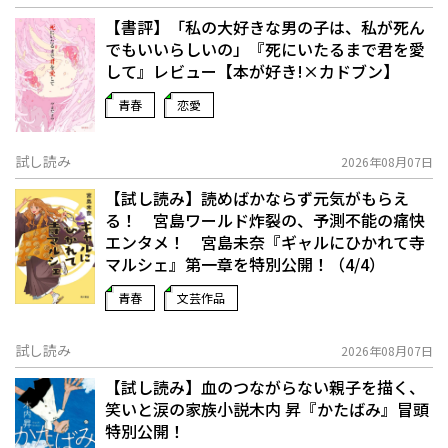
【書評】「私の大好きな男の子は、私が死ん
でもいいらしいの」――『死にいたるまで君を愛
して』レビュー【本が好き!×カドブン】
青春
恋愛
試し読み
2026年08月07日
【試し読み】読めばかならず元気がもらえ
る！ 宮島ワールド炸裂の、予測不能の痛快
エンタメ！ 宮島未奈『ギャルにひかれて寺
マルシェ』第一章を特別公開！（4/4）
青春
文芸作品
試し読み
2026年08月07日
【試し読み】血のつながらない親子を描く、
笑いと涙の家族小説――木内 昇『かたばみ』冒頭
特別公開！