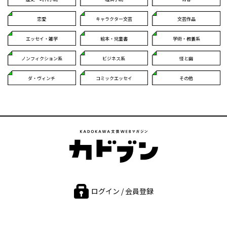
恋愛
キャラクター文芸
文芸作品
エッセイ・雑学
絵本・児童書
学術・教養系
ノンフィクション系
ビジネス系
怪と幽
ダ・ヴィンチ
コミックエッセイ
その他
ログイン / 会員登録