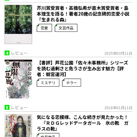
芥川賞受賞者・高橋弘希が直木賞受賞者・島
本理生を語る！著者20歳の記念碑的恋愛小説
『生まれる森』
恋愛
文芸作品
4
レビュー
2025年03月11日
【書評】芦花公園「佐々木事務所」シリーズ
を読む――過剰さと危うさが生み出す魅力【評
者：朝宮運河】
ミステリ
ホラー
5
レビュー
2018年01月11日
気になる恋模様、こんな続きが見たかった！
『ＲＤＧレッドデータガール 氷の靴 ガ
ラスの靴』
文芸作品