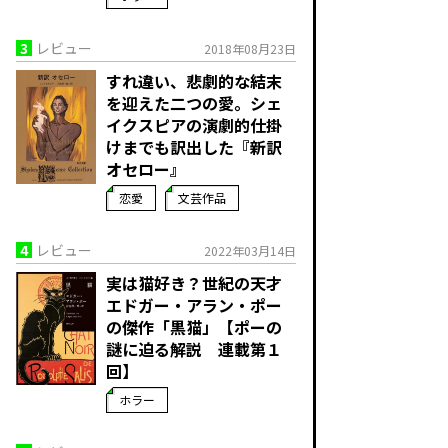
3
レビュー
2018年08月23日
すれ違い、悲劇的な結末
を迎えた二つの愛。シェ
イクスピアの演劇的仕掛
けまでも訳出した『新訳
オセロー』
恋愛
文芸作品
4
レビュー
2022年03月14日
実は猫好き？世紀の天才
エドガー・アラン・ポー
の傑作「黒猫」【ポーの
謎に迫る解説 連載第１
回】
ホラー