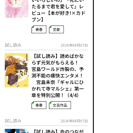
たるまで君を愛して』レ
ビュー【本が好き!×カド
ブン】
青春
恋愛
試し読み
2026年08月07日
【試し読み】読めばかな
らず元気がもらえる！
宮島ワールド炸裂の、予
測不能の痛快エンタメ！
宮島未奈『ギャルにひ
かれて寺マルシェ』第一
章を特別公開！（4/4）
青春
文芸作品
試し読み
2026年08月07日
【試し読み】血のつなが