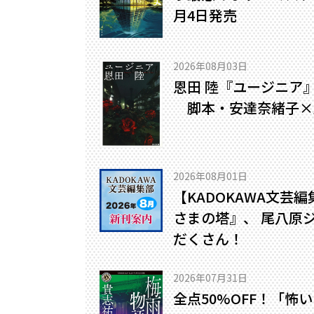
月4日発売
2026年08月03日
恩田 陸『ユージニア
脚本・安達奈緒子×
2026年08月01日
【KADOKAWA文芸
さまの塔』、 尾八原
だくさん！
2026年07月31日
全点50%OFF！「怖