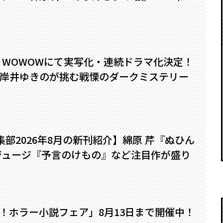
』WOWOWにて実写化・連続ドラマ化決定！
岸井ゆきのが挑む戦慄のダークミステリー
編集部2026年8月の新刊紹介】綿原 芹『ぬひん
ジュージ『予言のけもの』など注目作が盛り
い！ホラー小説フェア」8月13日まで開催中！