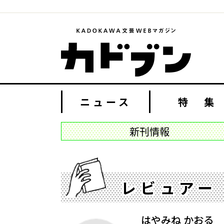
ニュース
特 集
新刊情報
レビュアー
はやみね かおる