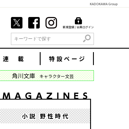
KADOKAWA Group
新規登録 / 会員ログイン
検索
連 載
特設ページ
角川文庫
キャラクター文芸
小説 野性時代