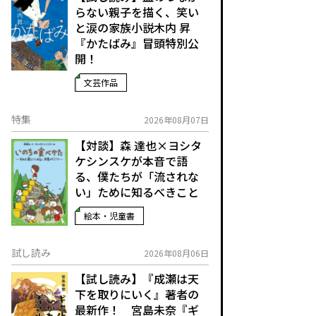
らない親子を描く、笑い
と涙の家族小説――木内 昇
『かたばみ』冒頭特別公
開！
文芸作品
特集
2026年08月07日
【対談】森 達也×ヨシタ
ケシンスケが本音で語
る、僕たちが「流されな
い」ために知るべきこと
絵本・児童書
試し読み
2026年08月06日
【試し読み】『成瀬は天
下を取りにいく』著者の
最新作！ 宮島未奈『ギ