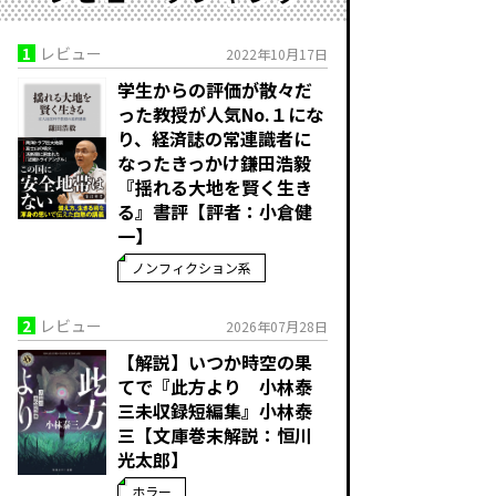
1
レビュー
2022年10月17日
学生からの評価が散々だ
った教授が人気No.１にな
り、経済誌の常連識者に
なったきっかけ――鎌田浩毅
『揺れる大地を賢く生き
る』書評【評者：小倉健
一】
ノンフィクション系
2
レビュー
2026年07月28日
【解説】いつか時空の果
てで――『此方より 小林泰
三未収録短編集』小林泰
三【文庫巻末解説：恒川
光太郎】
ホラー