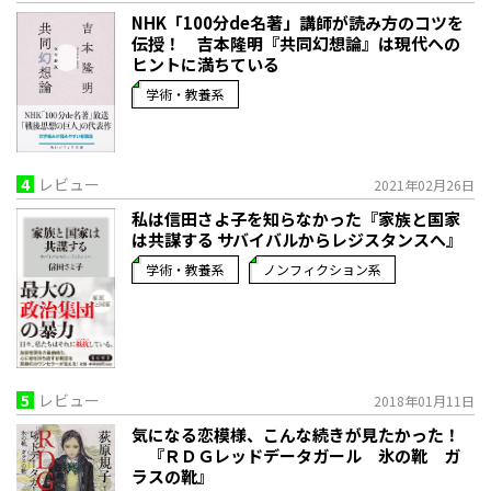
NHK「100分de名著」講師が読み方のコツを
伝授！ 吉本隆明『共同幻想論』は現代への
ヒントに満ちている
学術・教養系
4
レビュー
2021年02月26日
私は信田さよ子を知らなかった『家族と国家
は共謀する サバイバルからレジスタンスへ』
学術・教養系
ノンフィクション系
5
レビュー
2018年01月11日
気になる恋模様、こんな続きが見たかった！
『ＲＤＧレッドデータガール 氷の靴 ガ
ラスの靴』