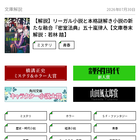
文庫解説
2026年07月30日
【解説】リーガル小説と本格謎解き小説の新
たな融合――『密室法典』五十嵐律人【文庫巻末
解説：若林 踏】
ミステリ
青春
ミステリ
ホラー
ＳＦ・ファンタジー
歴史・時代小説
経済小説
青春