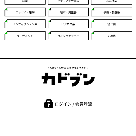
恋愛
キャラクター文芸
文芸作品
エッセイ・雑学
絵本・児童書
学術・教養系
ノンフィクション系
ビジネス系
怪と幽
ダ・ヴィンチ
コミックエッセイ
その他
ログイン / 会員登録