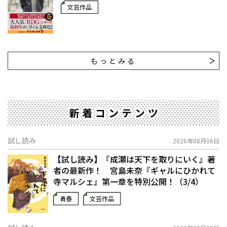
文芸作品
もっとみる
新着コンテンツ
試し読み
2026年08月06日
【試し読み】『成瀬は天下を取りにいく』著
者の最新作！ 宮島未奈『ギャルにひかれて
寺マルシェ』第一章を特別公開！（3/4）
青春
文芸作品