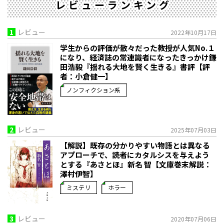
レビューランキング
1
レビュー
2022年10月17日
学生からの評価が散々だった教授が人気No.１
になり、経済誌の常連識者になったきっかけ――鎌
田浩毅『揺れる大地を賢く生きる』書評【評
者：小倉健一】
ノンフィクション系
2
レビュー
2025年07月03日
【解説】既存の分かりやすい物語とは異なる
アプローチで、読者にカタルシスを与えよう
とする――『あさとほ』新名 智【文庫巻末解説：
澤村伊智】
ミステリ
ホラー
3
レビュー
2020年07月06日