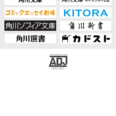
ABJマークは、この電子書店・電子書籍配信サービスが、著作権者からコンテンツ使
用許諾を得た正規版配信サービスであることを示す登録商標（登録番号 第6091713
号）です。ABJマークの詳細、ABJマークを掲示しているサービスの一覧はこちら。
https://aebs.or.jp/
©2026 KADOKAWA All Rights Reserved.