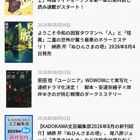
読み連載がスタート！
2026年08月04日
ようこそ令和の因習タワマンへ――「人」と「怪
異」二重の恐怖が襲う最悪のホラーミステ
リ！ 綿原 芹『ぬひんさまの塔』2026年8月4
日発売
2026年08月03日
恩田 陸『ユージニア』WOWOWにて実写化・
連続ドラマ化決定！ 脚本・安達奈緒子×岸
井ゆきのが挑む戦慄のダークミステリー
2026年08月01日
【KADOKAWA文芸編集部2026年8月の新刊紹
介】綿原 芹『ぬひんさまの塔』、 尾八原ジュ
ージ『予言のけもの』など注目作が盛りだく