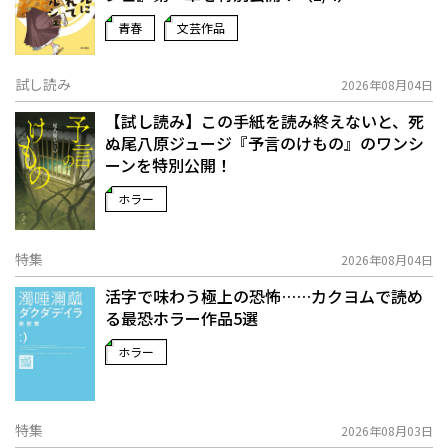
青春
文芸作品
試し読み
2026年08月04日
【試し読み】この手紙を読み終えないと、死
ぬ――尾八原ジュージ『予言のけもの』のワンシ
ーンを特別公開！
ホラー
特集
2026年08月04日
活字で味わう極上の恐怖……カクヨムで読め
る最恐ホラー作品5選
ホラー
特集
2026年08月03日