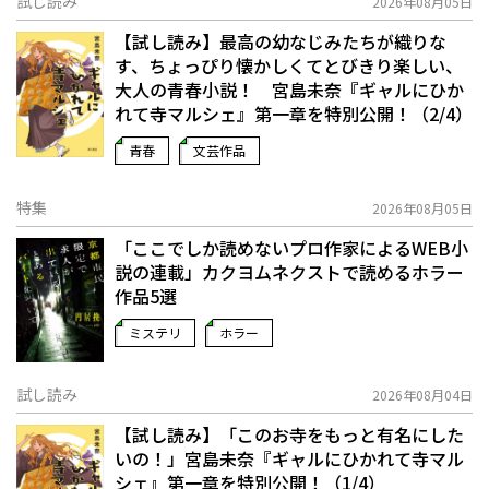
試し読み
2026年08月05日
【試し読み】最高の幼なじみたちが織りな
す、ちょっぴり懐かしくてとびきり楽しい、
大人の青春小説！ 宮島未奈『ギャルにひか
れて寺マルシェ』第一章を特別公開！（2/4）
青春
文芸作品
特集
2026年08月05日
「ここでしか読めないプロ作家によるWEB小
説の連載」――カクヨムネクストで読めるホラー
作品5選
ミステリ
ホラー
試し読み
2026年08月04日
【試し読み】「このお寺をもっと有名にした
いの！」宮島未奈『ギャルにひかれて寺マル
シェ』第一章を特別公開！（1/4）