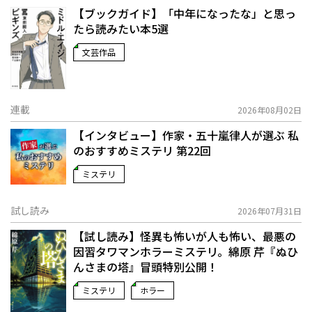
【ブックガイド】「中年になったな」と思っ
たら読みたい本5選
文芸作品
連載
2026年08月02日
【インタビュー】作家・五十嵐律人が選ぶ 私
のおすすめミステリ 第22回
ミステリ
試し読み
2026年07月31日
【試し読み】怪異も怖いが人も怖い、最悪の
因習タワマンホラーミステリ。綿原 芹『ぬひ
んさまの塔』冒頭特別公開！
ミステリ
ホラー