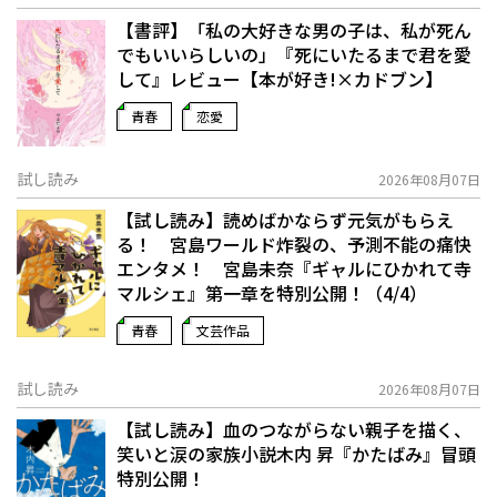
【書評】「私の大好きな男の子は、私が死ん
でもいいらしいの」――『死にいたるまで君を愛
して』レビュー【本が好き!×カドブン】
青春
恋愛
試し読み
2026年08月07日
【試し読み】読めばかならず元気がもらえ
る！ 宮島ワールド炸裂の、予測不能の痛快
エンタメ！ 宮島未奈『ギャルにひかれて寺
マルシェ』第一章を特別公開！（4/4）
青春
文芸作品
試し読み
2026年08月07日
【試し読み】血のつながらない親子を描く、
笑いと涙の家族小説――木内 昇『かたばみ』冒頭
特別公開！