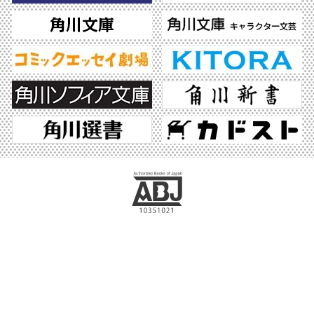
ABJマークは、この電子書店・電子書籍配信サービスが、著作権者からコンテンツ使
用許諾を得た正規版配信サービスであることを示す登録商標（登録番号 第6091713
号）です。ABJマークの詳細、ABJマークを掲示しているサービスの一覧はこちら。
https://aebs.or.jp/
©2026 KADOKAWA All Rights Reserved.