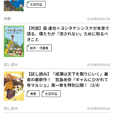
文芸作品
特集
2026年08月07日
【対談】森 達也×ヨシタケシンスケが本音で
語る、僕たちが「流されない」ために知るべ
きこと
絵本・児童書
試し読み
2026年08月06日
【試し読み】『成瀬は天下を取りにいく』著
者の最新作！ 宮島未奈『ギャルにひかれて
寺マルシェ』第一章を特別公開！（3/4）
青春
文芸作品
試し読み
2026年08月05日