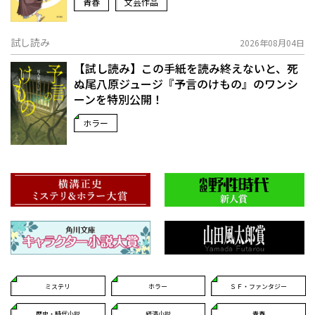
青春
文芸作品
試し読み
2026年08月04日
【試し読み】この手紙を読み終えないと、死
ぬ――尾八原ジュージ『予言のけもの』のワンシ
ーンを特別公開！
ホラー
ミステリ
ホラー
ＳＦ・ファンタジー
歴史・時代小説
経済小説
青春