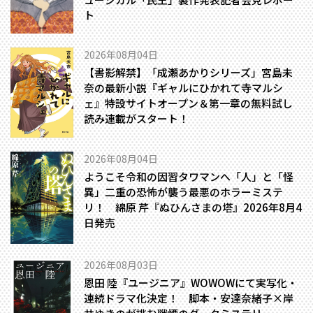
ト
2026年08月04日
【書影解禁】「成瀬あかりシリーズ」宮島未
奈の最新小説『ギャルにひかれて寺マルシ
ェ』特設サイトオープン＆第一章の無料試し
読み連載がスタート！
2026年08月04日
ようこそ令和の因習タワマンへ――「人」と「怪
異」二重の恐怖が襲う最悪のホラーミステ
リ！ 綿原 芹『ぬひんさまの塔』2026年8月4
日発売
2026年08月03日
恩田 陸『ユージニア』WOWOWにて実写化・
連続ドラマ化決定！ 脚本・安達奈緒子×岸