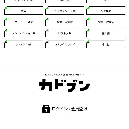
恋愛
キャラクター文芸
文芸作品
エッセイ・雑学
絵本・児童書
学術・教養系
ノンフィクション系
ビジネス系
怪と幽
ダ・ヴィンチ
コミックエッセイ
その他
ログイン / 会員登録