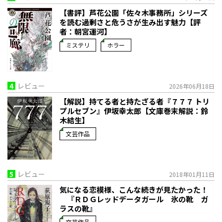
【書評】芦花公園「佐々木事務所」シリーズ
を読む――過剰さと危うさが生み出す魅力【評
者：朝宮運河】
ミステリ
ホラー
4
レビュー
2026年06月18日
【解説】持てる者と持たざる者――『７７７ トリ
プルセブン』伊坂幸太郎【文庫巻末解説：鈴
木結生】
文芸作品
5
レビュー
2018年01月11日
気になる恋模様、こんな続きが見たかった！
『ＲＤＧレッドデータガール 氷の靴 ガ
ラスの靴』
文芸作品