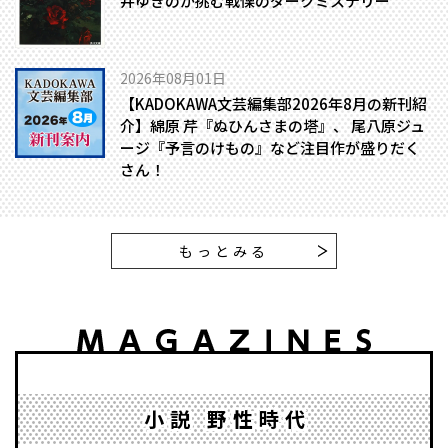
井ゆきのが挑む戦慄のダークミステリー
2026年08月01日
【KADOKAWA文芸編集部2026年8月の新刊紹
介】綿原 芹『ぬひんさまの塔』、 尾八原ジュ
ージ『予言のけもの』など注目作が盛りだく
さん！
もっとみる
小説 野性時代