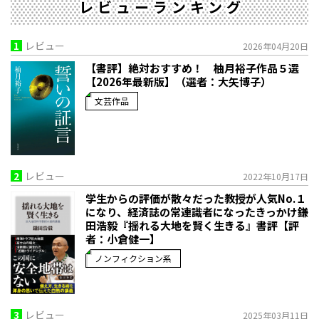
レビューランキング
1
レビュー
2026年04月20日
【書評】絶対おすすめ！ 柚月裕子作品５選
【2026年最新版】（選者：大矢博子）
文芸作品
2
レビュー
2022年10月17日
学生からの評価が散々だった教授が人気No.１
になり、経済誌の常連識者になったきっかけ――鎌
田浩毅『揺れる大地を賢く生きる』書評【評
者：小倉健一】
ノンフィクション系
3
レビュー
2025年03月11日