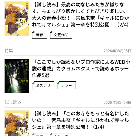
【試し読み】最高の幼なじみたちが織りな
す、ちょっぴり懐かしくてとびきり楽しい、
大人の青春小説！ 宮島未奈『ギャルにひか
れて寺マルシェ』第一章を特別公開！（2/4）
青春
文芸作品
特集
2026年08月05日
「ここでしか読めないプロ作家によるWEB小
説の連載」――カクヨムネクストで読めるホラー
作品5選
ミステリ
ホラー
試し読み
2026年08月04日
【試し読み】「このお寺をもっと有名にした
いの！」宮島未奈『ギャルにひかれて寺マル
シェ』第一章を特別公開！（1/4）