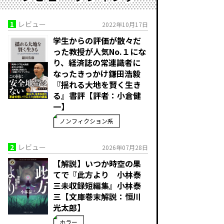
1
レビュー
2022年10月17日
学生からの評価が散々だ
った教授が人気No.１にな
り、経済誌の常連識者に
なったきっかけ――鎌田浩毅
『揺れる大地を賢く生き
る』書評【評者：小倉健
一】
ノンフィクション系
2
レビュー
2026年07月28日
【解説】いつか時空の果
てで――『此方より 小林泰
三未収録短編集』小林泰
三【文庫巻末解説：恒川
光太郎】
ホラー