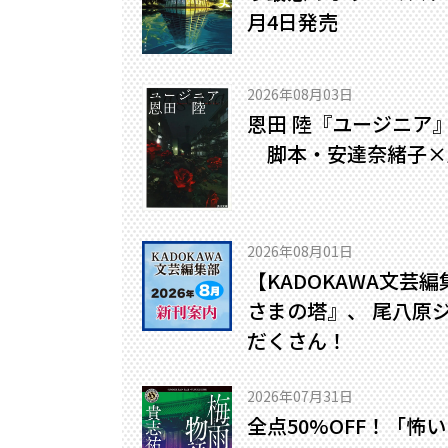
月4日発売
2026年08月03日
恩田 陸『ユージニア
脚本・安達奈緒子×
2026年08月01日
【KADOKAWA文芸
さまの塔』、 尾八原
だくさん！
2026年07月31日
全点50%OFF！「怖