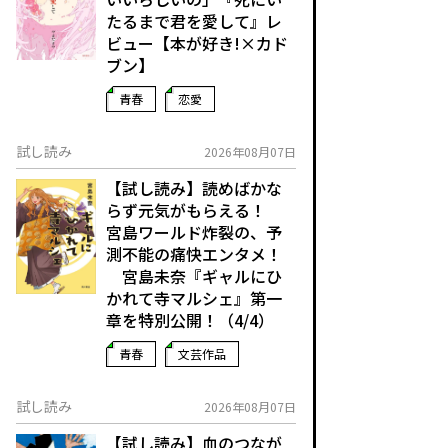
たるまで君を愛して』レ
ビュー【本が好き!×カド
ブン】
青春
恋愛
試し読み
2026年08月07日
【試し読み】読めばかな
らず元気がもらえる！
宮島ワールド炸裂の、予
測不能の痛快エンタメ！
宮島未奈『ギャルにひ
かれて寺マルシェ』第一
章を特別公開！（4/4）
青春
文芸作品
試し読み
2026年08月07日
【試し読み】血のつなが