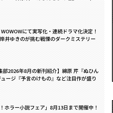
』WOWOWにて実写化・連続ドラマ化決定！
岸井ゆきのが挑む戦慄のダークミステリー
編集部2026年8月の新刊紹介】綿原 芹『ぬひん
ジュージ『予言のけもの』など注目作が盛り
い！ホラー小説フェア」8月13日まで開催中！