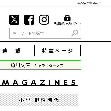
KADOKAWA Group
新規登録 / 会員ログイン
検索
連 載
特設ページ
角川文庫
キャラクター文芸
小説 野性時代