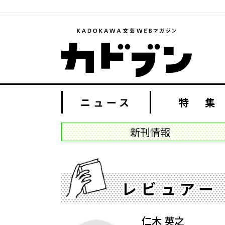
ニュース
特 集
新刊情報
レビュアー
仁木 英之