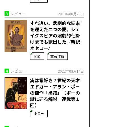
3
レビュー
2018年08月23日
すれ違い、悲劇的な結末
を迎えた二つの愛。シェ
イクスピアの演劇的仕掛
けまでも訳出した『新訳
オセロー』
恋愛
文芸作品
4
レビュー
2022年03月14日
実は猫好き？世紀の天才
エドガー・アラン・ポー
の傑作「黒猫」【ポーの
謎に迫る解説 連載第１
回】
ホラー