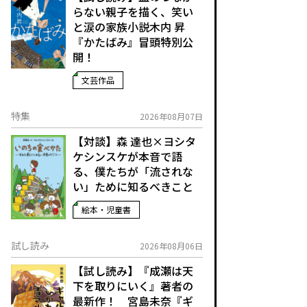
らない親子を描く、笑い
と涙の家族小説――木内 昇
『かたばみ』冒頭特別公
開！
文芸作品
特集
2026年08月07日
【対談】森 達也×ヨシタ
ケシンスケが本音で語
る、僕たちが「流されな
い」ために知るべきこと
絵本・児童書
試し読み
2026年08月06日
【試し読み】『成瀬は天
下を取りにいく』著者の
最新作！ 宮島未奈『ギ