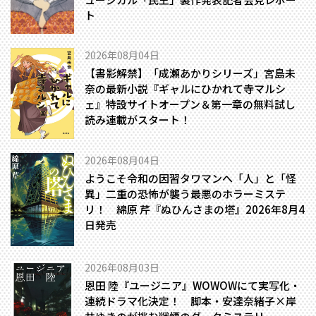
ト
2026年08月04日
【書影解禁】「成瀬あかりシリーズ」宮島未
奈の最新小説『ギャルにひかれて寺マルシ
ェ』特設サイトオープン＆第一章の無料試し
読み連載がスタート！
2026年08月04日
ようこそ令和の因習タワマンへ――「人」と「怪
異」二重の恐怖が襲う最悪のホラーミステ
リ！ 綿原 芹『ぬひんさまの塔』2026年8月4
日発売
2026年08月03日
恩田 陸『ユージニア』WOWOWにて実写化・
連続ドラマ化決定！ 脚本・安達奈緒子×岸