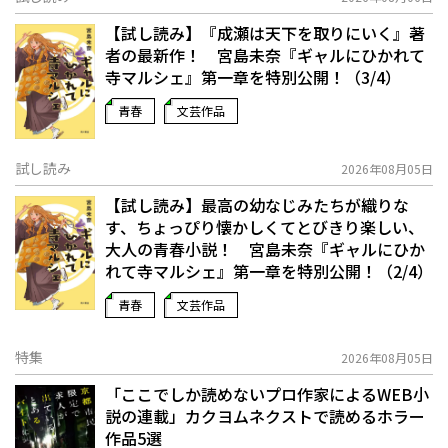
【試し読み】『成瀬は天下を取りにいく』著
者の最新作！ 宮島未奈『ギャルにひかれて
寺マルシェ』第一章を特別公開！（3/4）
青春
文芸作品
試し読み
2026年08月05日
【試し読み】最高の幼なじみたちが織りな
す、ちょっぴり懐かしくてとびきり楽しい、
大人の青春小説！ 宮島未奈『ギャルにひか
れて寺マルシェ』第一章を特別公開！（2/4）
青春
文芸作品
特集
2026年08月05日
「ここでしか読めないプロ作家によるWEB小
説の連載」――カクヨムネクストで読めるホラー
作品5選