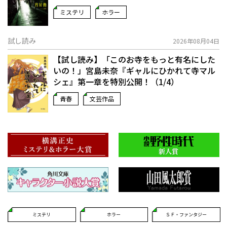
ミステリ
ホラー
試し読み
2026年08月04日
【試し読み】「このお寺をもっと有名にした
いの！」宮島未奈『ギャルにひかれて寺マル
シェ』第一章を特別公開！（1/4）
青春
文芸作品
ミステリ
ホラー
ＳＦ・ファンタジー