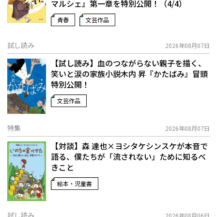
マルシェ』第一章を特別公開！（4/4）
青春
文芸作品
試し読み
2026年08月07日
【試し読み】血のつながらない親子を描く、
笑いと涙の家族小説――木内 昇『かたばみ』冒頭
特別公開！
文芸作品
特集
2026年08月07日
【対談】森 達也×ヨシタケシンスケが本音で
語る、僕たちが「流されない」ために知るべ
きこと
絵本・児童書
試し読み
2026年08月06日