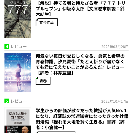
【解説】持てる者と持たざる者――『７７７ トリ
プルセブン』伊坂幸太郎【文庫巻末解説：鈴
木結生】
文芸作品
4
レビュー
2023年03月28日
何気ない毎日が愛おしくなる、勇気と希望の
青春物語。――汐見夏衛『たとえ祈りが届かなく
ても君に伝えたいことがあるんだ』レビュー
【評者：林芽亜里】
青春
5
レビュー
2022年10月17日
学生からの評価が散々だった教授が人気No.１
になり、経済誌の常連識者になったきっかけ――鎌
田浩毅『揺れる大地を賢く生きる』書評【評
者：小倉健一】