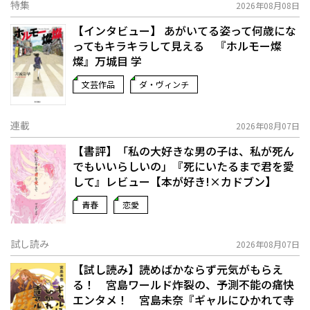
特集
2026年08月08日
【インタビュー】 あがいてる姿って何歳にな
ってもキラキラして見える 『ホルモー燦
燦』万城目 学
文芸作品
ダ・ヴィンチ
連載
2026年08月07日
【書評】「私の大好きな男の子は、私が死ん
でもいいらしいの」――『死にいたるまで君を愛
して』レビュー【本が好き!×カドブン】
青春
恋愛
試し読み
2026年08月07日
【試し読み】読めばかならず元気がもらえ
る！ 宮島ワールド炸裂の、予測不能の痛快
エンタメ！ 宮島未奈『ギャルにひかれて寺