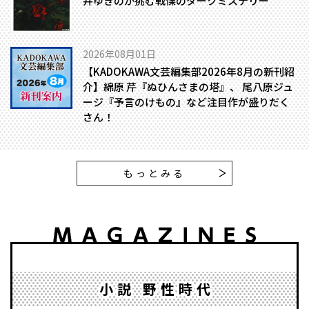
井ゆきのが挑む戦慄のダークミステリー
2026年08月01日
【KADOKAWA文芸編集部2026年8月の新刊紹
介】綿原 芹『ぬひんさまの塔』、 尾八原ジュ
ージ『予言のけもの』など注目作が盛りだく
さん！
もっとみる
小説 野性時代