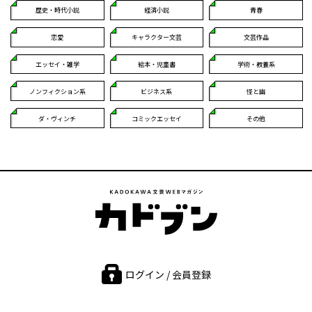
歴史・時代小説
経済小説
青春
恋愛
キャラクター文芸
文芸作品
エッセイ・雑学
絵本・児童書
学術・教養系
ノンフィクション系
ビジネス系
怪と幽
ダ・ヴィンチ
コミックエッセイ
その他
ログイン / 会員登録