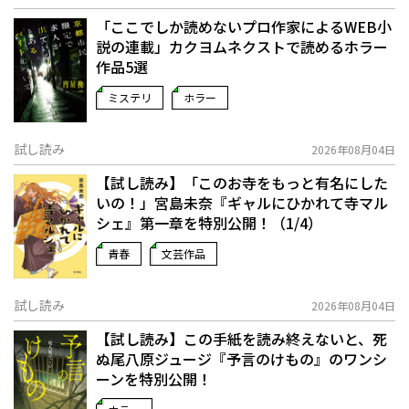
「ここでしか読めないプロ作家によるWEB小
説の連載」――カクヨムネクストで読めるホラー
作品5選
ミステリ
ホラー
試し読み
2026年08月04日
【試し読み】「このお寺をもっと有名にした
いの！」宮島未奈『ギャルにひかれて寺マル
シェ』第一章を特別公開！（1/4）
青春
文芸作品
試し読み
2026年08月04日
【試し読み】この手紙を読み終えないと、死
ぬ――尾八原ジュージ『予言のけもの』のワンシ
ーンを特別公開！