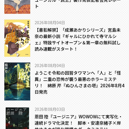
ト
2026年08月04日
【書影解禁】「成瀬あかりシリーズ」宮島未
奈の最新小説『ギャルにひかれて寺マルシ
ェ』特設サイトオープン＆第一章の無料試し
読み連載がスタート！
2026年08月04日
ようこそ令和の因習タワマンへ――「人」と「怪
異」二重の恐怖が襲う最悪のホラーミステ
リ！ 綿原 芹『ぬひんさまの塔』2026年8月4
日発売
2026年08月03日
恩田 陸『ユージニア』WOWOWにて実写化・
連続ドラマ化決定！ 脚本・安達奈緒子×岸