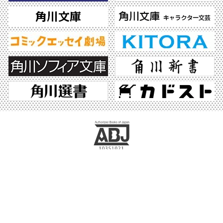
ABJマークは、この電子書店・電子書籍配信サービスが、著作権者からコンテンツ使
用許諾を得た正規版配信サービスであることを示す登録商標（登録番号 第6091713
号）です。ABJマークの詳細、ABJマークを掲示しているサービスの一覧はこちら。
https://aebs.or.jp/
©2026 KADOKAWA All Rights Reserved.