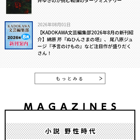
井ゆきのが挑む戦慄のダークミステリー
2026年08月01日
【KADOKAWA文芸編集部2026年8月の新刊紹
介】綿原 芹『ぬひんさまの塔』、 尾八原ジュ
ージ『予言のけもの』など注目作が盛りだく
さん！
もっとみる
小説 野性時代