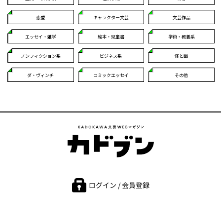
恋愛
キャラクター文芸
文芸作品
エッセイ・雑学
絵本・児童書
学術・教養系
ノンフィクション系
ビジネス系
怪と幽
ダ・ヴィンチ
コミックエッセイ
その他
ログイン / 会員登録