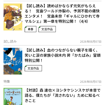
【試し読み】読めばかならず元気がもらえ
る！ 宮島ワールド炸裂の、予測不能の痛快
エンタメ！ 宮島未奈『ギャルにひかれて寺
マルシェ』第一章を特別公開！（4/4）
青春
文芸作品
試し読み
2026年08月07日
【試し読み】血のつながらない親子を描く、
笑いと涙の家族小説――木内 昇『かたばみ』冒頭
特別公開！
文芸作品
特集
2026年08月07日
【対談】森 達也×ヨシタケシンスケが本音で
語る、僕たちが「流されない」ために知るべ
きこと