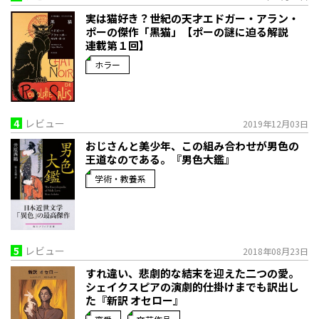
実は猫好き？世紀の天才エドガー・アラン・
ポーの傑作「黒猫」【ポーの謎に迫る解説
連載第１回】
ホラー
4
レビュー
2019年12月03日
おじさんと美少年、この組み合わせが男色の
王道なのである。『男色大鑑』
学術・教養系
5
レビュー
2018年08月23日
すれ違い、悲劇的な結末を迎えた二つの愛。
シェイクスピアの演劇的仕掛けまでも訳出し
た『新訳 オセロー』