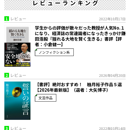
レビューランキング
1
レビュー
2022年10月17日
学生からの評価が散々だった教授が人気No.１
になり、経済誌の常連識者になったきっかけ――鎌
田浩毅『揺れる大地を賢く生きる』書評【評
者：小倉健一】
ノンフィクション系
2
レビュー
2026年04月20日
【書評】絶対おすすめ！ 柚月裕子作品５選
【2026年最新版】（選者：大矢博子）
文芸作品
3
レビュー
2022年03月14日