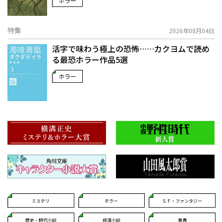
ホラー
特集
2026年08月04日
活字で味わう極上の恐怖……カクヨムで読め
る最恐ホラー作品5選
ホラー
ミステリ
ホラー
ＳＦ・ファンタジー
歴史・時代小説
経済小説
青春