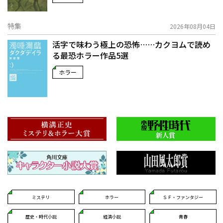
特集
2026年08月04日
活字で味わう極上の恐怖……カクヨムで読め
る最恐ホラー作品5選
ホラー
ミステリ
ホラー
ＳＦ・ファンタジー
歴史・時代小説
経済小説
青春