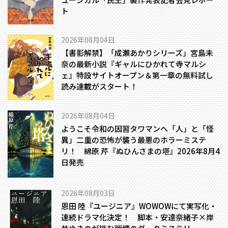
ト
2026年08月04日
【書影解禁】「成瀬あかりシリーズ」宮島未
奈の最新小説『ギャルにひかれて寺マルシ
ェ』特設サイトオープン＆第一章の無料試し
読み連載がスタート！
2026年08月04日
ようこそ令和の因習タワマンへ――「人」と「怪
異」二重の恐怖が襲う最悪のホラーミステ
リ！ 綿原 芹『ぬひんさまの塔』2026年8月4
日発売
2026年08月03日
恩田 陸『ユージニア』WOWOWにて実写化・
連続ドラマ化決定！ 脚本・安達奈緒子×岸