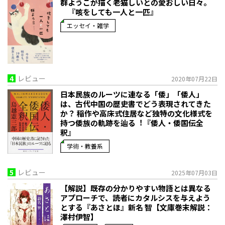
群ようこが描く老猫しいとの愛おしい日々。
『咳をしても一人と一匹』
エッセイ・雑学
4
レビュー
2020年07月22日
日本民族のルーツに連なる「倭」「倭人」
は、古代中国の歴史書でどう表現されてきた
か？ 稲作や高床式住居など独特の文化様式を
持つ倭族の軌跡を辿る︕『倭人・倭国伝全
釈』
学術・教養系
5
レビュー
2025年07月03日
【解説】既存の分かりやすい物語とは異なる
アプローチで、読者にカタルシスを与えよう
とする――『あさとほ』新名 智【文庫巻末解説：
澤村伊智】