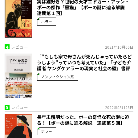
実は猫好き？世紀の天才エドガー・アラン・
ポーの傑作「黒猫」【ポーの謎に迫る解説
連載第１回】
ホラー
4
レビュー
2021年10月06日
「“もしも家で母さんが死んじゃっていたらど
うしよう”っていつも考えていた」――『子ども介
護者 ヤングケアラーの現実と社会の壁』書評
ノンフィクション系
5
レビュー
2022年03月28日
長年未解明だった、ポーの奇怪な死の謎に迫
る！【ポーの謎に迫る解説 連載第５回】
ホラー