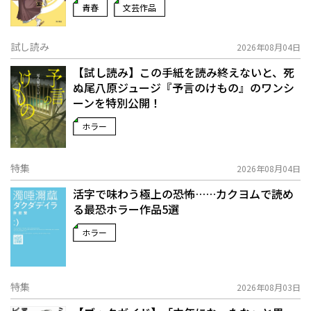
青春
文芸作品
試し読み
2026年08月04日
【試し読み】この手紙を読み終えないと、死
ぬ――尾八原ジュージ『予言のけもの』のワンシ
ーンを特別公開！
ホラー
特集
2026年08月04日
活字で味わう極上の恐怖……カクヨムで読め
る最恐ホラー作品5選
ホラー
特集
2026年08月03日