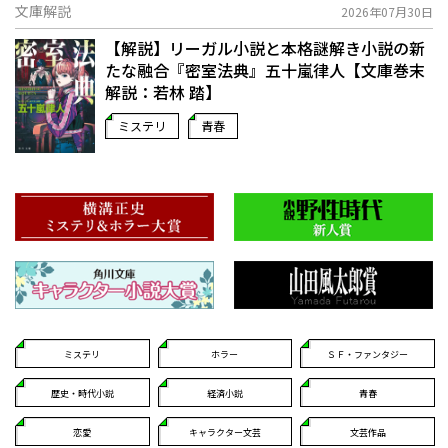
文庫解説
2026年07月30日
【解説】リーガル小説と本格謎解き小説の新
たな融合――『密室法典』五十嵐律人【文庫巻末
解説：若林 踏】
ミステリ
青春
ミステリ
ホラー
ＳＦ・ファンタジー
歴史・時代小説
経済小説
青春
恋愛
キャラクター文芸
文芸作品