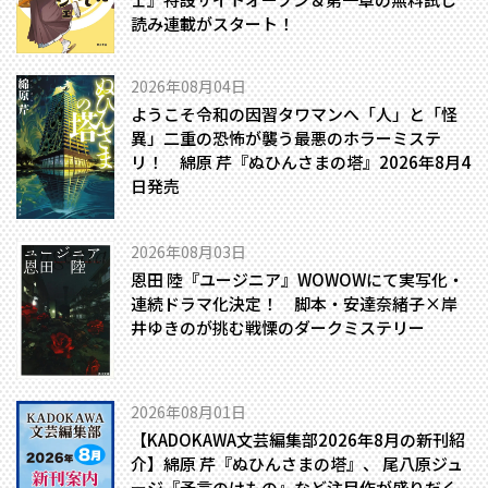
読み連載がスタート！
2026年08月04日
ようこそ令和の因習タワマンへ――「人」と「怪
異」二重の恐怖が襲う最悪のホラーミステ
リ！ 綿原 芹『ぬひんさまの塔』2026年8月4
日発売
2026年08月03日
恩田 陸『ユージニア』WOWOWにて実写化・
連続ドラマ化決定！ 脚本・安達奈緒子×岸
井ゆきのが挑む戦慄のダークミステリー
2026年08月01日
【KADOKAWA文芸編集部2026年8月の新刊紹
介】綿原 芹『ぬひんさまの塔』、 尾八原ジュ
ージ『予言のけもの』など注目作が盛りだく