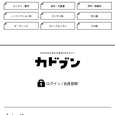
エッセイ・雑学
絵本・児童書
学術・教養系
ノンフィクション系
ビジネス系
怪と幽
ダ・ヴィンチ
コミックエッセイ
その他
ログイン / 会員登録