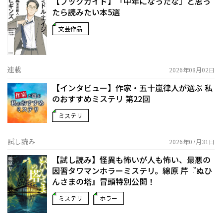
【ブックガイド】「中年になったな」と思っ
たら読みたい本5選
文芸作品
連載
2026年08月02日
【インタビュー】作家・五十嵐律人が選ぶ 私
のおすすめミステリ 第22回
ミステリ
試し読み
2026年07月31日
【試し読み】怪異も怖いが人も怖い、最悪の
因習タワマンホラーミステリ。綿原 芹『ぬひ
んさまの塔』冒頭特別公開！
ミステリ
ホラー