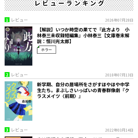
レビューランキング
1
レビュー
2026年07月28日
【解説】いつか時空の果てで――『此方より 小
林泰三未収録短編集』小林泰三【文庫巻末解
説：恒川光太郎】
ホラー
2
レビュー
2018年07月13日
新学期、自分の居場所をさがすほやほや中学
生たち。まぶしさいっぱいの青春群像劇『ク
ラスメイツ〈前期〉』
3
レビュー
2022年03月14日