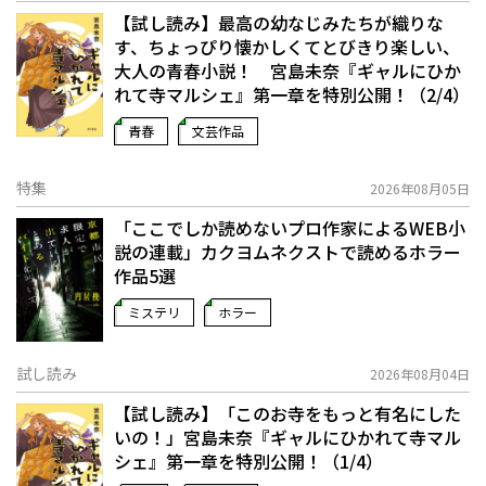
【試し読み】最高の幼なじみたちが織りな
す、ちょっぴり懐かしくてとびきり楽しい、
大人の青春小説！ 宮島未奈『ギャルにひか
れて寺マルシェ』第一章を特別公開！（2/4）
青春
文芸作品
特集
2026年08月05日
「ここでしか読めないプロ作家によるWEB小
説の連載」――カクヨムネクストで読めるホラー
作品5選
ミステリ
ホラー
試し読み
2026年08月04日
【試し読み】「このお寺をもっと有名にした
いの！」宮島未奈『ギャルにひかれて寺マル
シェ』第一章を特別公開！（1/4）