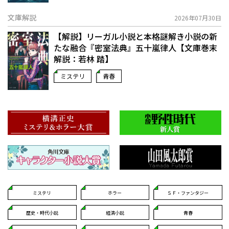
文庫解説
2026年07月30日
【解説】リーガル小説と本格謎解き小説の新
たな融合――『密室法典』五十嵐律人【文庫巻末
解説：若林 踏】
ミステリ
青春
ミステリ
ホラー
ＳＦ・ファンタジー
歴史・時代小説
経済小説
青春