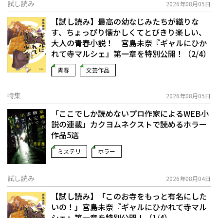
試し読み
2026年08月05日
【試し読み】最高の幼なじみたちが織りな
す、ちょっぴり懐かしくてとびきり楽しい、
大人の青春小説！ 宮島未奈『ギャルにひか
れて寺マルシェ』第一章を特別公開！（2/4）
青春
文芸作品
特集
2026年08月05日
「ここでしか読めないプロ作家によるWEB小
説の連載」――カクヨムネクストで読めるホラー
作品5選
ミステリ
ホラー
試し読み
2026年08月04日
【試し読み】「このお寺をもっと有名にした
いの！」宮島未奈『ギャルにひかれて寺マル
シェ』第一章を特別公開！（1/4）