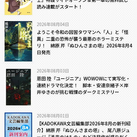
読み連載がスタート！
2026年08月04日
ようこそ令和の因習タワマンへ――「人」と「怪
異」二重の恐怖が襲う最悪のホラーミステ
リ！ 綿原 芹『ぬひんさまの塔』2026年8月4
日発売
2026年08月03日
恩田 陸『ユージニア』WOWOWにて実写化・
連続ドラマ化決定！ 脚本・安達奈緒子×岸
井ゆきのが挑む戦慄のダークミステリー
2026年08月01日
【KADOKAWA文芸編集部2026年8月の新刊紹
介】綿原 芹『ぬひんさまの塔』、 尾八原ジュ
ージ『予言のけもの』など注目作が盛りだく