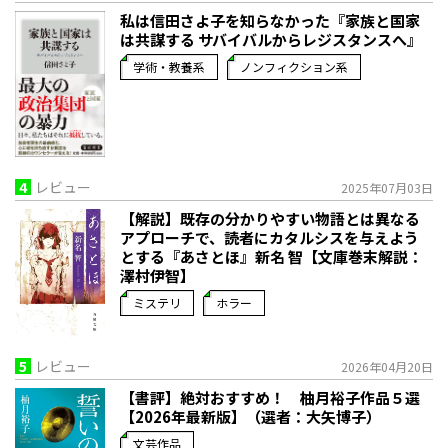
私は信田さよ子を知らなかった『家族と国家
は共謀する サバイバルからレジスタンスへ』
学術・教養系
ノンフィクション系
4
レビュー
2025年07月03日
【解説】既存の分かりやすい物語とは異なる
アプローチで、読者にカタルシスを与えよう
とする――『あさとほ』新名 智【文庫巻末解説：
澤村伊智】
ミステリ
ホラー
5
レビュー
2026年04月20日
【書評】絶対おすすめ！ 柚月裕子作品５選
【2026年最新版】（選者：大矢博子）
文芸作品