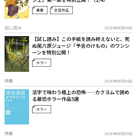
青春
文芸作品
試し読み
2026年08月04日
【試し読み】この手紙を読み終えないと、死
ぬ――尾八原ジュージ『予言のけもの』のワンシ
ーンを特別公開！
ホラー
特集
2026年08月04日
活字で味わう極上の恐怖……カクヨムで読め
る最恐ホラー作品5選
ホラー
特集
2026年08月03日