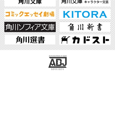
ABJマークは、この電子書店・電子書籍配信サービスが、著作権者からコンテンツ使
用許諾を得た正規版配信サービスであることを示す登録商標（登録番号 第6091713
号）です。ABJマークの詳細、ABJマークを掲示しているサービスの一覧はこちら。
https://aebs.or.jp/
©2026 KADOKAWA All Rights Reserved.