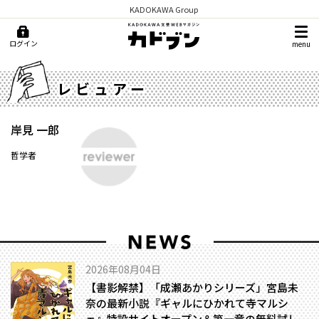
KADOKAWA Group
ログイン
menu
レビュアー
岸見 一郎
哲学者
2026年08月04日
【書影解禁】「成瀬あかりシリーズ」宮島未
奈の最新小説『ギャルにひかれて寺マルシ
ェ』特設サイトオープン＆第一章の無料試し