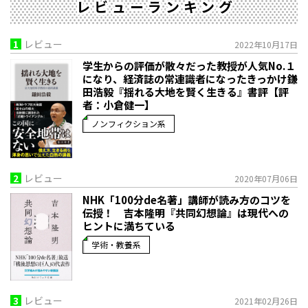
レビューランキング
1
レビュー
2022年10月17日
学生からの評価が散々だった教授が人気No.１
になり、経済誌の常連識者になったきっかけ――鎌
田浩毅『揺れる大地を賢く生きる』書評【評
者：小倉健一】
ノンフィクション系
2
レビュー
2020年07月06日
NHK「100分de名著」講師が読み方のコツを
伝授！ 吉本隆明『共同幻想論』は現代への
ヒントに満ちている
学術・教養系
3
レビュー
2021年02月26日