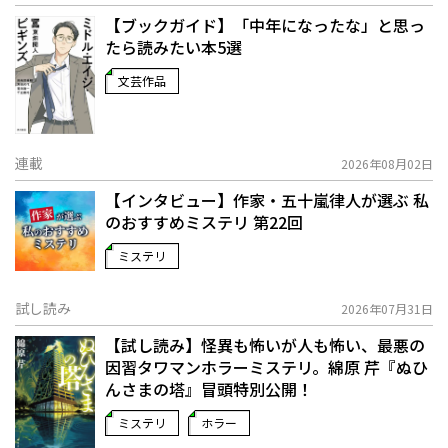
【ブックガイド】「中年になったな」と思っ
たら読みたい本5選
文芸作品
連載
2026年08月02日
【インタビュー】作家・五十嵐律人が選ぶ 私
のおすすめミステリ 第22回
ミステリ
試し読み
2026年07月31日
【試し読み】怪異も怖いが人も怖い、最悪の
因習タワマンホラーミステリ。綿原 芹『ぬひ
んさまの塔』冒頭特別公開！
ミステリ
ホラー