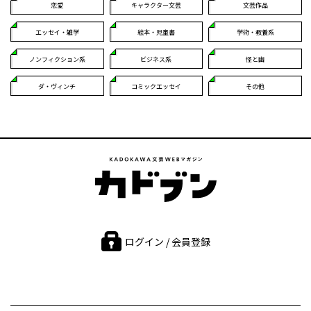
恋愛
キャラクター文芸
文芸作品
エッセイ・雑学
絵本・児童書
学術・教養系
ノンフィクション系
ビジネス系
怪と幽
ダ・ヴィンチ
コミックエッセイ
その他
ログイン / 会員登録