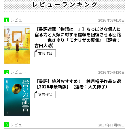
レビューランキング
1
レビュー
2026年08月10日
【書評連載「物語は。」】ちっぽけな個人に
宿る力と人類に対する信頼を回復させる回路
——一色さゆり『モナリザの裏側』【評者：
吉田大助】
文芸作品
2
レビュー
2026年04月20日
【書評】絶対おすすめ！ 柚月裕子作品５選
【2026年最新版】（選者：大矢博子）
文芸作品
3
レビュー
2017年11月08日