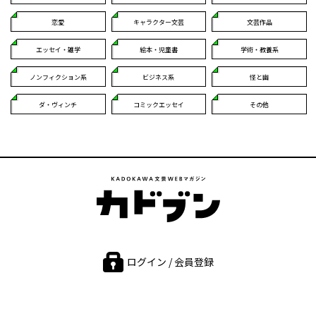
恋愛
キャラクター文芸
文芸作品
エッセイ・雑学
絵本・児童書
学術・教養系
ノンフィクション系
ビジネス系
怪と幽
ダ・ヴィンチ
コミックエッセイ
その他
ログイン / 会員登録