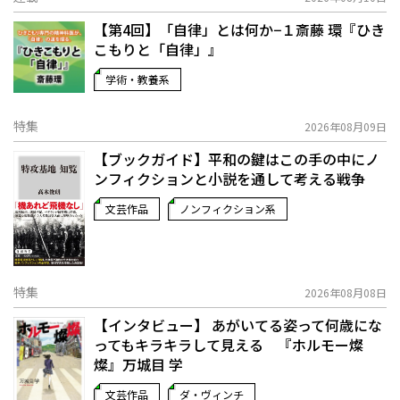
【第4回】「自律」とは何か−１――斎藤 環『ひき
こもりと「自律」』
学術・教養系
特集
2026年08月09日
【ブックガイド】平和の鍵はこの手の中に――ノ
ンフィクションと小説を通して考える戦争
文芸作品
ノンフィクション系
特集
2026年08月08日
【インタビュー】 あがいてる姿って何歳にな
ってもキラキラして見える 『ホルモー燦
燦』万城目 学
文芸作品
ダ・ヴィンチ