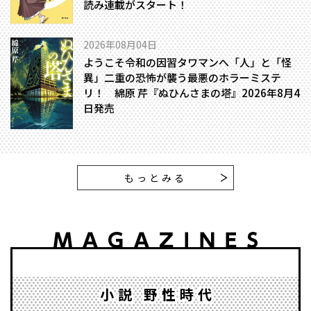
読み連載がスタート！
2026年08月04日
ようこそ令和の因習タワマンへ――「人」と「怪
異」二重の恐怖が襲う最悪のホラーミステ
リ！ 綿原 芹『ぬひんさまの塔』2026年8月4
日発売
もっとみる
小説 野性時代