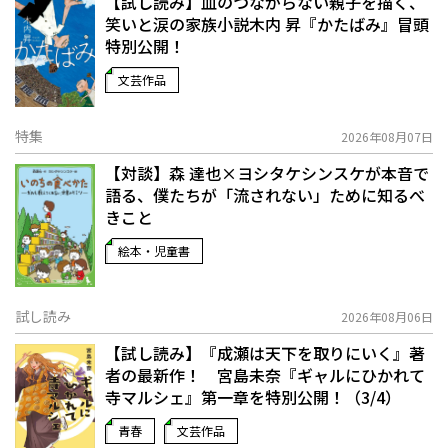
【試し読み】血のつながらない親子を描く、
笑いと涙の家族小説――木内 昇『かたばみ』冒頭
特別公開！
文芸作品
特集
2026年08月07日
【対談】森 達也×ヨシタケシンスケが本音で
語る、僕たちが「流されない」ために知るべ
きこと
絵本・児童書
試し読み
2026年08月06日
【試し読み】『成瀬は天下を取りにいく』著
者の最新作！ 宮島未奈『ギャルにひかれて
寺マルシェ』第一章を特別公開！（3/4）
青春
文芸作品