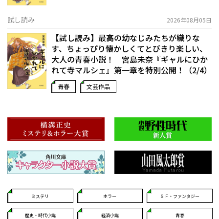
試し読み
2026年08月05日
【試し読み】最高の幼なじみたちが織りな
す、ちょっぴり懐かしくてとびきり楽しい、
大人の青春小説！ 宮島未奈『ギャルにひか
れて寺マルシェ』第一章を特別公開！（2/4）
青春
文芸作品
ミステリ
ホラー
ＳＦ・ファンタジー
歴史・時代小説
経済小説
青春