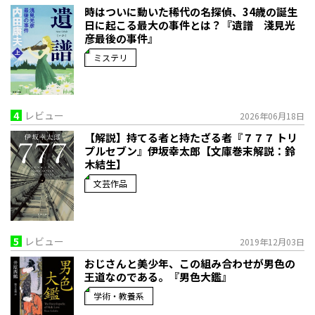
時はついに動いた――稀代の名探偵、34歳の誕生
日に起こる最大の事件とは？『遺譜 淺見光
彦最後の事件』
ミステリ
4
レビュー
2026年06月18日
【解説】持てる者と持たざる者――『７７７ トリ
プルセブン』伊坂幸太郎【文庫巻末解説：鈴
木結生】
文芸作品
5
レビュー
2019年12月03日
おじさんと美少年、この組み合わせが男色の
王道なのである。『男色大鑑』
学術・教養系