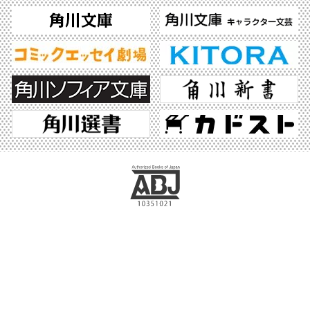
ABJマークは、この電子書店・電子書籍配信サービスが、著作権者からコンテンツ使
用許諾を得た正規版配信サービスであることを示す登録商標（登録番号 第6091713
号）です。ABJマークの詳細、ABJマークを掲示しているサービスの一覧はこちら。
https://aebs.or.jp/
©2026 KADOKAWA All Rights Reserved.