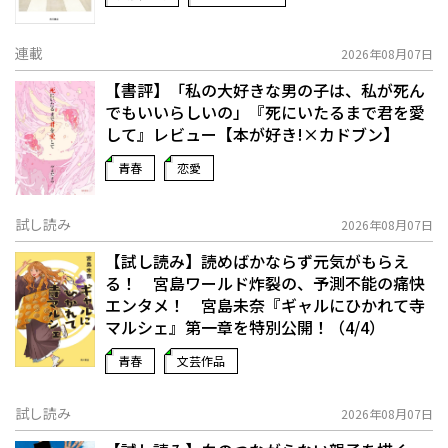
連載
2026年08月07日
【書評】「私の大好きな男の子は、私が死ん
でもいいらしいの」――『死にいたるまで君を愛
して』レビュー【本が好き!×カドブン】
青春
恋愛
試し読み
2026年08月07日
【試し読み】読めばかならず元気がもらえ
る！ 宮島ワールド炸裂の、予測不能の痛快
エンタメ！ 宮島未奈『ギャルにひかれて寺
マルシェ』第一章を特別公開！（4/4）
青春
文芸作品
試し読み
2026年08月07日