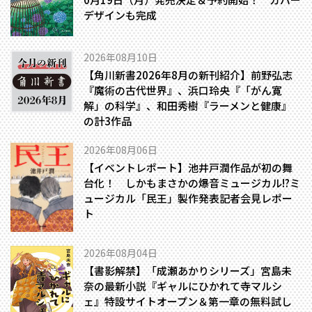
デザインも完成
2026年08月10日
【角川新書2026年8月の新刊紹介】前野弘志
『魔術の古代世界』、浜口玲央『「がん寛
解」の科学』、和田秀樹『ラーメンと健康』
の計3作品
2026年08月06日
【イベントレポート】池井戸潤作品が初の舞
台化！ しかもまさかの爆音ミュージカル!?――ミ
ュージカル「民王」製作発表記者会見レポー
ト
2026年08月04日
【書影解禁】「成瀬あかりシリーズ」宮島未
奈の最新小説『ギャルにひかれて寺マルシ
ェ』特設サイトオープン＆第一章の無料試し