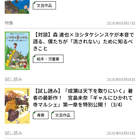
文芸作品
特集
2026年08月07日
【対談】森 達也×ヨシタケシンスケが本音で
語る、僕たちが「流されない」ために知るべ
きこと
絵本・児童書
試し読み
2026年08月06日
【試し読み】『成瀬は天下を取りにいく』著
者の最新作！ 宮島未奈『ギャルにひかれて
寺マルシェ』第一章を特別公開！（3/4）
青春
文芸作品
試し読み
2026年08月05日