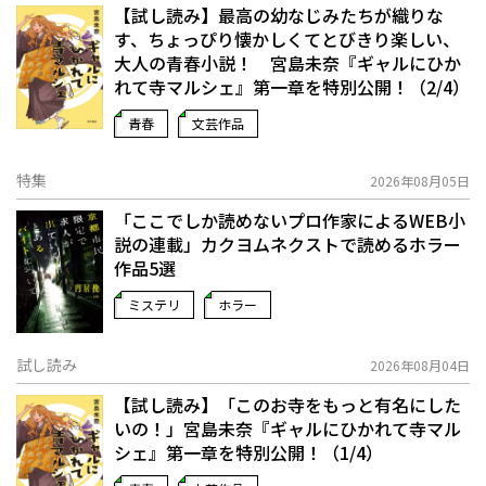
【試し読み】最高の幼なじみたちが織りな
す、ちょっぴり懐かしくてとびきり楽しい、
大人の青春小説！ 宮島未奈『ギャルにひか
れて寺マルシェ』第一章を特別公開！（2/4）
青春
文芸作品
特集
2026年08月05日
「ここでしか読めないプロ作家によるWEB小
説の連載」――カクヨムネクストで読めるホラー
作品5選
ミステリ
ホラー
試し読み
2026年08月04日
【試し読み】「このお寺をもっと有名にした
いの！」宮島未奈『ギャルにひかれて寺マル
シェ』第一章を特別公開！（1/4）