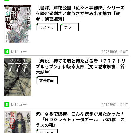
【書評】芦花公園「佐々木事務所」シリーズ
を読む――過剰さと危うさが生み出す魅力【評
者：朝宮運河】
ミステリ
ホラー
4
レビュー
2026年06月18日
【解説】持てる者と持たざる者――『７７７ トリ
プルセブン』伊坂幸太郎【文庫巻末解説：鈴
木結生】
文芸作品
5
レビュー
2018年01月11日
気になる恋模様、こんな続きが見たかった！
『ＲＤＧレッドデータガール 氷の靴 ガ
ラスの靴』
文芸作品