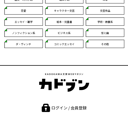
恋愛
キャラクター文芸
文芸作品
エッセイ・雑学
絵本・児童書
学術・教養系
ノンフィクション系
ビジネス系
怪と幽
ダ・ヴィンチ
コミックエッセイ
その他
ログイン / 会員登録