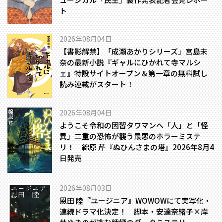
ト
2026年08月04日
【書影解禁】「成瀬あかりシリーズ」宮島未
奈の最新小説『ギャルにひかれて寺マルシ
ェ』特設サイトオープン＆第一章の無料試し
読み連載がスタート！
2026年08月04日
ようこそ令和の因習タワマンへ――「人」と「怪
異」二重の恐怖が襲う最悪のホラーミステ
リ！ 綿原 芹『ぬひんさまの塔』2026年8月4
日発売
2026年08月03日
恩田 陸『ユージニア』WOWOWにて実写化・
連続ドラマ化決定！ 脚本・安達奈緒子×岸