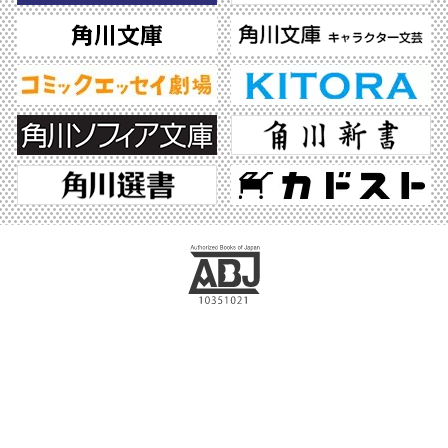
ABJマークは、この電子書店・電子書籍配信サービスが、著作権者からコンテンツ使
用許諾を得た正規版配信サービスであることを示す登録商標（登録番号 第6091713
号）です。ABJマークの詳細、ABJマークを掲示しているサービスの一覧はこちら。
https://aebs.or.jp/
©2026 KADOKAWA All Rights Reserved.