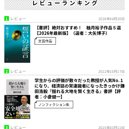
レビューランキング
1
レビュー
2026年04月20日
【書評】絶対おすすめ！ 柚月裕子作品５選
【2026年最新版】（選者：大矢博子）
文芸作品
2
レビュー
2022年10月17日
学生からの評価が散々だった教授が人気No.１
になり、経済誌の常連識者になったきっかけ――鎌
田浩毅『揺れる大地を賢く生きる』書評【評
者：小倉健一】
ノンフィクション系
3
レビュー
2025年03月11日