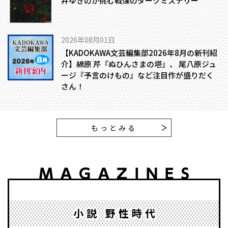
井ゆきのが挑む戦慄のダークミステリー
2026年08月01日
【KADOKAWA文芸編集部2026年8月の新刊紹
介】綿原 芹『ぬひんさまの塔』、 尾八原ジュ
ージ『予言のけもの』など注目作が盛りだく
さん！
もっとみる
小説 野性時代