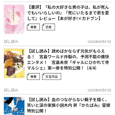
【書評】「私の大好きな男の子は、私が死ん
でもいいらしいの」――『死にいたるまで君を愛
して』レビュー【本が好き!×カドブン】
青春
恋愛
試し読み
2026年08月07日
【試し読み】読めばかならず元気がもらえ
る！ 宮島ワールド炸裂の、予測不能の痛快
エンタメ！ 宮島未奈『ギャルにひかれて寺
マルシェ』第一章を特別公開！（4/4）
青春
文芸作品
試し読み
2026年08月07日
【試し読み】血のつながらない親子を描く、
笑いと涙の家族小説――木内 昇『かたばみ』冒頭
特別公開！