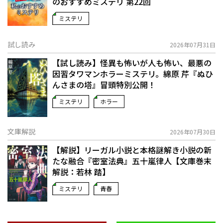
のおすすめミステリ 第22回
ミステリ
試し読み
2026年07月31日
【試し読み】怪異も怖いが人も怖い、最悪の
因習タワマンホラーミステリ。綿原 芹『ぬひ
んさまの塔』冒頭特別公開！
ミステリ
ホラー
文庫解説
2026年07月30日
【解説】リーガル小説と本格謎解き小説の新
たな融合――『密室法典』五十嵐律人【文庫巻末
解説：若林 踏】
ミステリ
青春