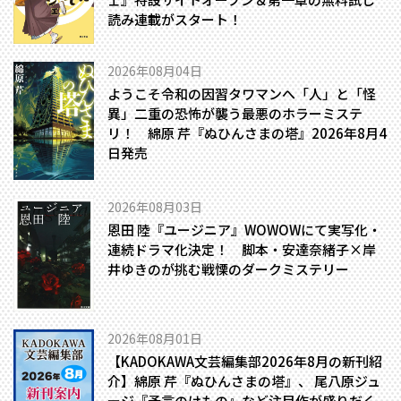
読み連載がスタート！
2026年08月04日
ようこそ令和の因習タワマンへ――「人」と「怪
異」二重の恐怖が襲う最悪のホラーミステ
リ！ 綿原 芹『ぬひんさまの塔』2026年8月4
日発売
2026年08月03日
恩田 陸『ユージニア』WOWOWにて実写化・
連続ドラマ化決定！ 脚本・安達奈緒子×岸
井ゆきのが挑む戦慄のダークミステリー
2026年08月01日
【KADOKAWA文芸編集部2026年8月の新刊紹
介】綿原 芹『ぬひんさまの塔』、 尾八原ジュ
ージ『予言のけもの』など注目作が盛りだく