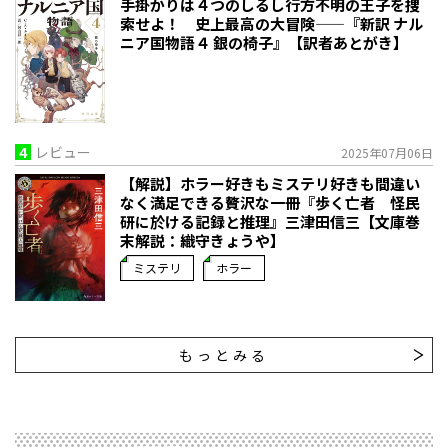
手掛かりは４つのしるし――行方不明の王子を捜
索せよ！ 史上最高の大冒険——『新訳 ナル
ニア国物語４ 銀の椅子』【訳者あとがき】
4
レビュー
2025年07月06日
【解説】ホラー好きもミステリ好きも間違い
なく満足できる贅沢な一冊――『歩く亡者 怪民
研に於ける記録と推理』三津田信三【文庫巻
末解説：織守きょうや】
ミステリ
ホラー
もっとみる