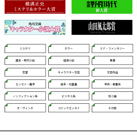
ミステリ
ホラー
ＳＦ・ファンタジー
歴史・時代小説
経済小説
青春
恋愛
キャラクター文芸
文芸作品
エッセイ・雑学
絵本・児童書
学術・教養系
ノンフィクション系
ビジネス系
怪と幽
ダ・ヴィンチ
コミックエッセイ
その他