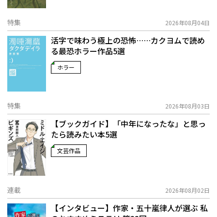
特集
2026年08月04日
活字で味わう極上の恐怖……カクヨムで読め
る最恐ホラー作品5選
ホラー
特集
2026年08月03日
【ブックガイド】「中年になったな」と思っ
たら読みたい本5選
文芸作品
連載
2026年08月02日
【インタビュー】作家・五十嵐律人が選ぶ 私