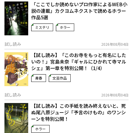
「ここでしか読めないプロ作家によるWEB小
説の連載」――カクヨムネクストで読めるホラー
作品5選
ミステリ
ホラー
試し読み
2026年08月04日
【試し読み】「このお寺をもっと有名にした
いの！」宮島未奈『ギャルにひかれて寺マル
シェ』第一章を特別公開！（1/4）
青春
文芸作品
試し読み
2026年08月04日
【試し読み】この手紙を読み終えないと、死
ぬ――尾八原ジュージ『予言のけもの』のワンシ
ーンを特別公開！
ホラー