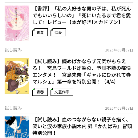
【書評】「私の大好きな男の子は、私が死ん
でもいいらしいの」――『死にいたるまで君を愛
して』レビュー【本が好き!×カドブン】
青春
恋愛
試し読み
2026年08月07日
【試し読み】読めばかならず元気がもらえ
る！ 宮島ワールド炸裂の、予測不能の痛快
エンタメ！ 宮島未奈『ギャルにひかれて寺
マルシェ』第一章を特別公開！（4/4）
青春
文芸作品
試し読み
2026年08月07日
【試し読み】血のつながらない親子を描く、
笑いと涙の家族小説――木内 昇『かたばみ』冒頭
特別公開！