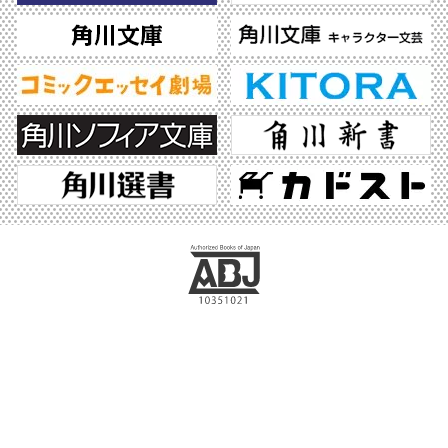
ABJマークは、この電子書店・電子書籍配信サービスが、著作権者からコンテンツ使
用許諾を得た正規版配信サービスであることを示す登録商標（登録番号 第6091713
号）です。ABJマークの詳細、ABJマークを掲示しているサービスの一覧はこちら。
https://aebs.or.jp/
©2026 KADOKAWA All Rights Reserved.