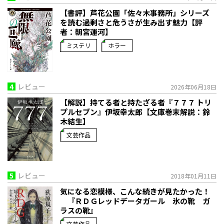
【書評】芦花公園「佐々木事務所」シリーズ
を読む――過剰さと危うさが生み出す魅力【評
者：朝宮運河】
ミステリ
ホラー
4
レビュー
2026年06月18日
【解説】持てる者と持たざる者――『７７７ トリ
プルセブン』伊坂幸太郎【文庫巻末解説：鈴
木結生】
文芸作品
5
レビュー
2018年01月11日
気になる恋模様、こんな続きが見たかった！
『ＲＤＧレッドデータガール 氷の靴 ガ
ラスの靴』
文芸作品