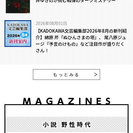
井ゆきのが挑む戦慄のダークミステリー
2026年08月01日
【KADOKAWA文芸編集部2026年8月の新刊紹
介】綿原 芹『ぬひんさまの塔』、 尾八原ジュ
ージ『予言のけもの』など注目作が盛りだく
さん！
もっとみる
小説 野性時代