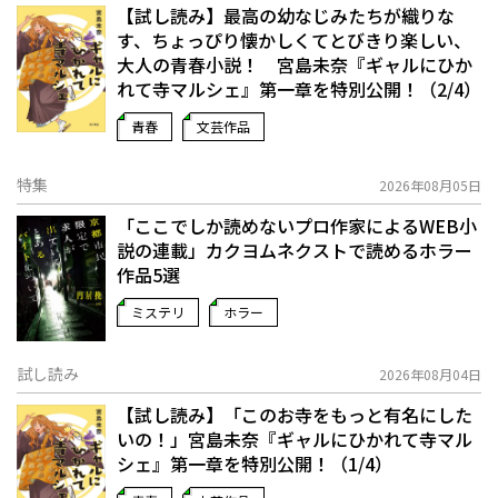
【試し読み】最高の幼なじみたちが織りな
す、ちょっぴり懐かしくてとびきり楽しい、
大人の青春小説！ 宮島未奈『ギャルにひか
れて寺マルシェ』第一章を特別公開！（2/4）
青春
文芸作品
特集
2026年08月05日
「ここでしか読めないプロ作家によるWEB小
説の連載」――カクヨムネクストで読めるホラー
作品5選
ミステリ
ホラー
試し読み
2026年08月04日
【試し読み】「このお寺をもっと有名にした
いの！」宮島未奈『ギャルにひかれて寺マル
シェ』第一章を特別公開！（1/4）