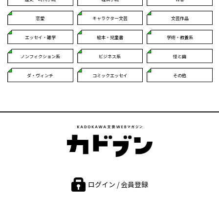
恋愛
キャラクター文芸
文芸作品
エッセイ・雑学
絵本・児童書
学術・教養系
ノンフィクション系
ビジネス系
怪と幽
ダ・ヴィンチ
コミックエッセイ
その他
ログイン / 会員登録