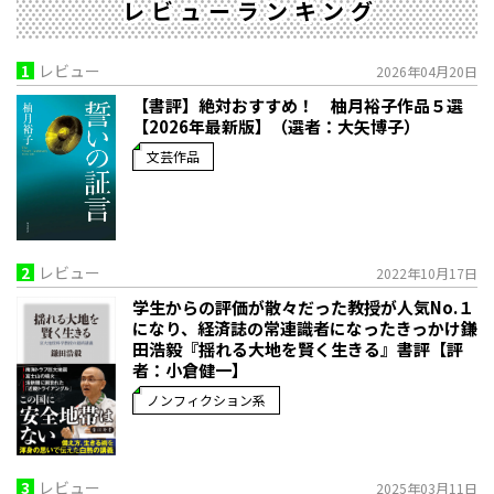
レビューランキング
1
レビュー
2026年04月20日
【書評】絶対おすすめ！ 柚月裕子作品５選
【2026年最新版】（選者：大矢博子）
文芸作品
2
レビュー
2022年10月17日
学生からの評価が散々だった教授が人気No.１
になり、経済誌の常連識者になったきっかけ――鎌
田浩毅『揺れる大地を賢く生きる』書評【評
者：小倉健一】
ノンフィクション系
3
レビュー
2025年03月11日