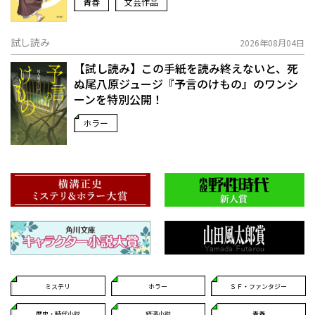
青春
文芸作品
試し読み
2026年08月04日
【試し読み】この手紙を読み終えないと、死
ぬ――尾八原ジュージ『予言のけもの』のワンシ
ーンを特別公開！
ホラー
ミステリ
ホラー
ＳＦ・ファンタジー
歴史・時代小説
経済小説
青春