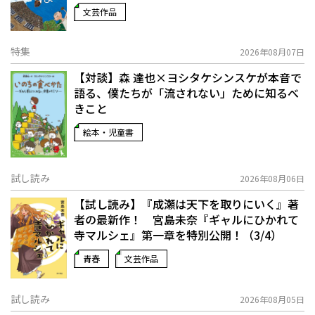
文芸作品
特集
2026年08月07日
【対談】森 達也×ヨシタケシンスケが本音で
語る、僕たちが「流されない」ために知るべ
きこと
絵本・児童書
試し読み
2026年08月06日
【試し読み】『成瀬は天下を取りにいく』著
者の最新作！ 宮島未奈『ギャルにひかれて
寺マルシェ』第一章を特別公開！（3/4）
青春
文芸作品
試し読み
2026年08月05日