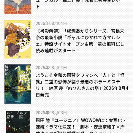
ト
2026年08月04日
【書影解禁】「成瀬あかりシリーズ」宮島未
奈の最新小説『ギャルにひかれて寺マルシ
ェ』特設サイトオープン＆第一章の無料試し
読み連載がスタート！
2026年08月04日
ようこそ令和の因習タワマンへ――「人」と「怪
異」二重の恐怖が襲う最悪のホラーミステ
リ！ 綿原 芹『ぬひんさまの塔』2026年8月4
日発売
2026年08月03日
恩田 陸『ユージニア』WOWOWにて実写化・
連続ドラマ化決定！ 脚本・安達奈緒子×岸