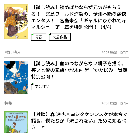
【試し読み】読めばかならず元気がもらえ
る！ 宮島ワールド炸裂の、予測不能の痛快
エンタメ！ 宮島未奈『ギャルにひかれて寺
マルシェ』第一章を特別公開！（4/4）
青春
文芸作品
試し読み
2026年08月07日
【試し読み】血のつながらない親子を描く、
笑いと涙の家族小説――木内 昇『かたばみ』冒頭
特別公開！
文芸作品
特集
2026年08月07日
【対談】森 達也×ヨシタケシンスケが本音で
語る、僕たちが「流されない」ために知るべ
きこと