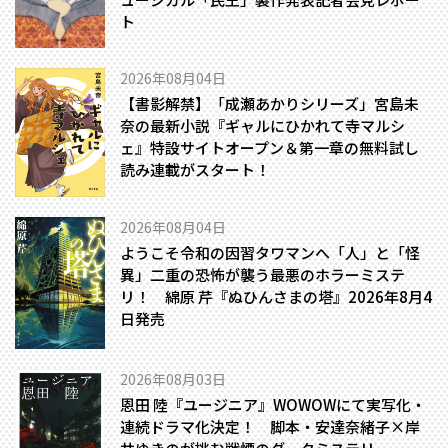
ト
2026年08月04日
【書影解禁】「成瀬あかりシリーズ」宮島未
奈の最新小説『ギャルにひかれて寺マルシ
ェ』特設サイトオープン＆第一章の無料試し
読み連載がスタート！
2026年08月04日
ようこそ令和の因習タワマンへ――「人」と「怪
異」二重の恐怖が襲う最悪のホラーミステ
リ！ 綿原 芹『ぬひんさまの塔』2026年8月4
日発売
2026年08月03日
恩田 陸『ユージニア』WOWOWにて実写化・
連続ドラマ化決定！ 脚本・安達奈緒子×岸