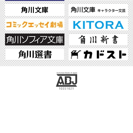
ABJマークは、この電子書店・電子書籍配信サービスが、著作権者からコンテンツ使
用許諾を得た正規版配信サービスであることを示す登録商標（登録番号 第6091713
号）です。ABJマークの詳細、ABJマークを掲示しているサービスの一覧はこちら。
https://aebs.or.jp/
©2026 KADOKAWA All Rights Reserved.