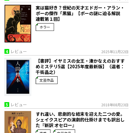
実は猫好き？世紀の天才エドガー・アラン・
ポーの傑作「黒猫」【ポーの謎に迫る解説
連載第１回】
ホラー
4
レビュー
2025年11月22日
【書評】イヤミスの女王・湊かなえのおすす
めミステリ5選【2025年度最新版】（選者：
千街晶之）
文芸作品
5
レビュー
2018年08月23日
すれ違い、悲劇的な結末を迎えた二つの愛。
シェイクスピアの演劇的仕掛けまでも訳出し
た『新訳 オセロー』