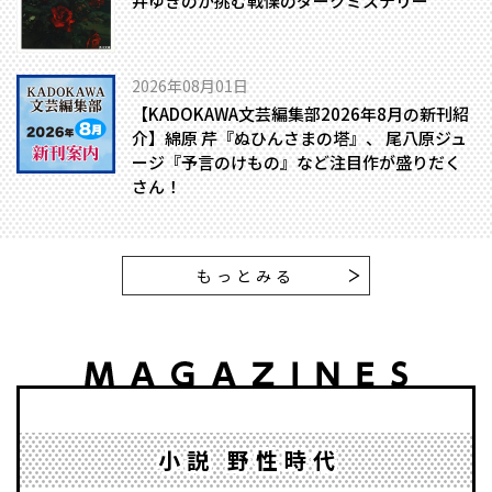
井ゆきのが挑む戦慄のダークミステリー
2026年08月01日
【KADOKAWA文芸編集部2026年8月の新刊紹
介】綿原 芹『ぬひんさまの塔』、 尾八原ジュ
ージ『予言のけもの』など注目作が盛りだく
さん！
もっとみる
小説 野性時代