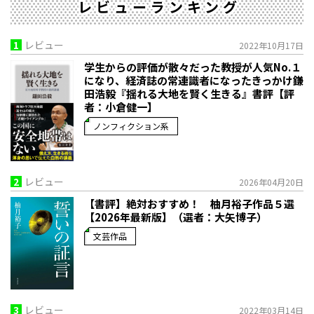
レビューランキング
1
レビュー
2022年10月17日
学生からの評価が散々だった教授が人気No.１
になり、経済誌の常連識者になったきっかけ――鎌
田浩毅『揺れる大地を賢く生きる』書評【評
者：小倉健一】
ノンフィクション系
2
レビュー
2026年04月20日
【書評】絶対おすすめ！ 柚月裕子作品５選
【2026年最新版】（選者：大矢博子）
文芸作品
3
レビュー
2022年03月14日