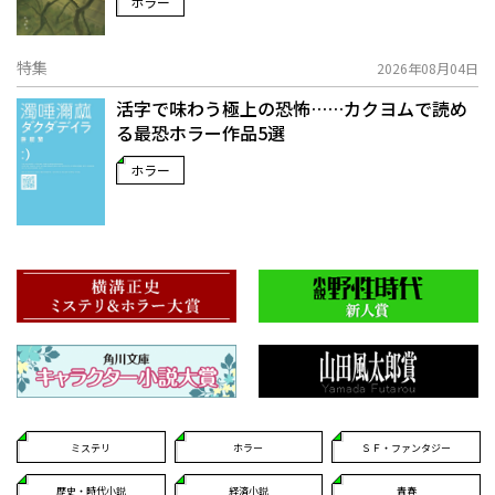
ホラー
特集
2026年08月04日
活字で味わう極上の恐怖……カクヨムで読め
る最恐ホラー作品5選
ホラー
ミステリ
ホラー
ＳＦ・ファンタジー
歴史・時代小説
経済小説
青春