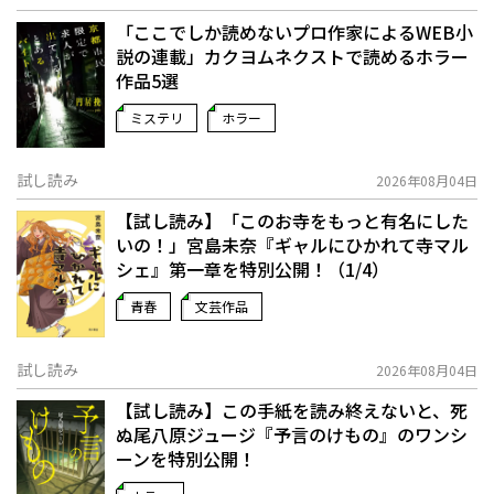
「ここでしか読めないプロ作家によるWEB小
説の連載」――カクヨムネクストで読めるホラー
作品5選
ミステリ
ホラー
試し読み
2026年08月04日
【試し読み】「このお寺をもっと有名にした
いの！」宮島未奈『ギャルにひかれて寺マル
シェ』第一章を特別公開！（1/4）
青春
文芸作品
試し読み
2026年08月04日
【試し読み】この手紙を読み終えないと、死
ぬ――尾八原ジュージ『予言のけもの』のワンシ
ーンを特別公開！