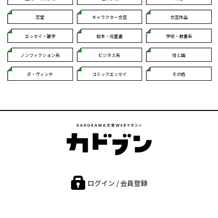
恋愛
キャラクター文芸
文芸作品
エッセイ・雑学
絵本・児童書
学術・教養系
ノンフィクション系
ビジネス系
怪と幽
ダ・ヴィンチ
コミックエッセイ
その他
ログイン / 会員登録