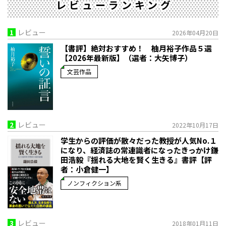
レビューランキング
1
レビュー
2026年04月20日
【書評】絶対おすすめ！ 柚月裕子作品５選
【2026年最新版】（選者：大矢博子）
文芸作品
2
レビュー
2022年10月17日
学生からの評価が散々だった教授が人気No.１
になり、経済誌の常連識者になったきっかけ――鎌
田浩毅『揺れる大地を賢く生きる』書評【評
者：小倉健一】
ノンフィクション系
3
レビュー
2018年01月11日