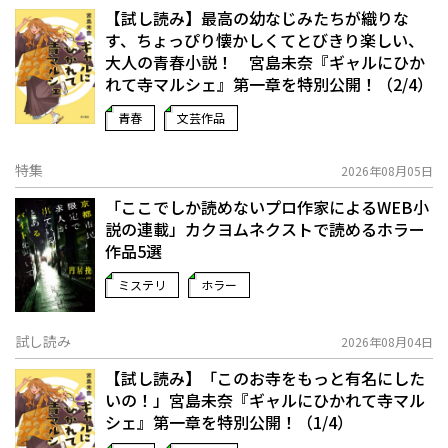
【試し読み】最高の幼なじみたちが織りな
す、ちょっぴり懐かしくてとびきり楽しい、
大人の青春小説！ 宮島未奈『ギャルにひか
れて寺マルシェ』第一章を特別公開！（2/4）
青春
文芸作品
特集
2026年08月05日
「ここでしか読めないプロ作家によるWEB小
説の連載」――カクヨムネクストで読めるホラー
作品5選
ミステリ
ホラー
試し読み
2026年08月04日
【試し読み】「このお寺をもっと有名にした
いの！」宮島未奈『ギャルにひかれて寺マル
シェ』第一章を特別公開！（1/4）