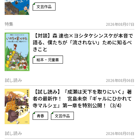
文芸作品
特集
2026年08月07日
【対談】森 達也×ヨシタケシンスケが本音で
語る、僕たちが「流されない」ために知るべ
きこと
絵本・児童書
試し読み
2026年08月06日
【試し読み】『成瀬は天下を取りにいく』著
者の最新作！ 宮島未奈『ギャルにひかれて
寺マルシェ』第一章を特別公開！（3/4）
青春
文芸作品
試し読み
2026年08月05日