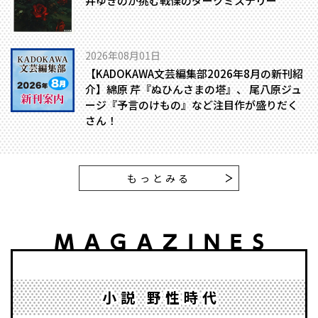
井ゆきのが挑む戦慄のダークミステリー
2026年08月01日
【KADOKAWA文芸編集部2026年8月の新刊紹
介】綿原 芹『ぬひんさまの塔』、 尾八原ジュ
ージ『予言のけもの』など注目作が盛りだく
さん！
もっとみる
小説 野性時代