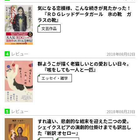
気になる恋模様、こんな続きが見たかった！
『ＲＤＧレッドデータガール 氷の靴 ガ
ラスの靴』
文芸作品
4
レビュー
2018年08月02日
群ようこが描く老猫しいとの愛おしい日々。
『咳をしても一人と一匹』
エッセイ・雑学
5
レビュー
2018年08月23日
すれ違い、悲劇的な結末を迎えた二つの愛。
シェイクスピアの演劇的仕掛けまでも訳出し
た『新訳 オセロー』