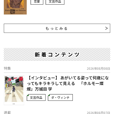
恋愛
文芸作品
もっとみる
新着コンテンツ
特集
2026年08月08日
【インタビュー】 あがいてる姿って何歳にな
ってもキラキラして見える 『ホルモー燦
燦』万城目 学
文芸作品
ダ・ヴィンチ
連載
2026年08月07日