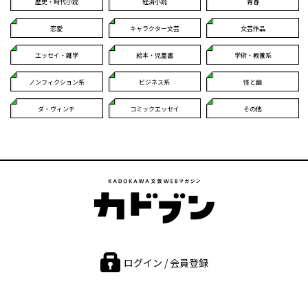
歴史・時代小説
経済小説
青春
恋愛
キャラクター文芸
文芸作品
エッセイ・雑学
絵本・児童書
学術・教養系
ノンフィクション系
ビジネス系
怪と幽
ダ・ヴィンチ
コミックエッセイ
その他
ログイン / 会員登録