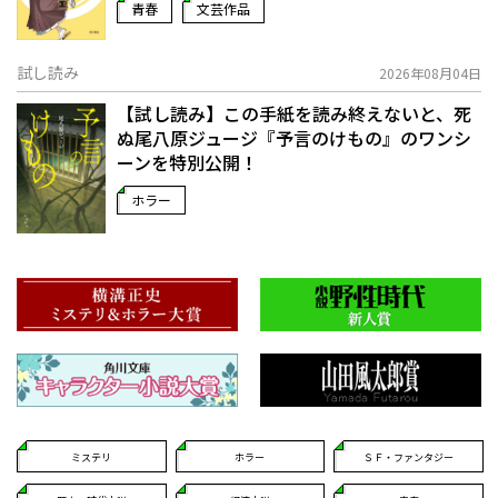
青春
文芸作品
試し読み
2026年08月04日
【試し読み】この手紙を読み終えないと、死
ぬ――尾八原ジュージ『予言のけもの』のワンシ
ーンを特別公開！
ホラー
ミステリ
ホラー
ＳＦ・ファンタジー