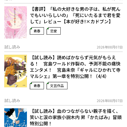
【書評】「私の大好きな男の子は、私が死ん
でもいいらしいの」――『死にいたるまで君を愛
して』レビュー【本が好き!×カドブン】
青春
恋愛
試し読み
2026年08月07日
【試し読み】読めばかならず元気がもらえ
る！ 宮島ワールド炸裂の、予測不能の痛快
エンタメ！ 宮島未奈『ギャルにひかれて寺
マルシェ』第一章を特別公開！（4/4）
青春
文芸作品
試し読み
2026年08月07日
【試し読み】血のつながらない親子を描く、
笑いと涙の家族小説――木内 昇『かたばみ』冒頭
特別公開！