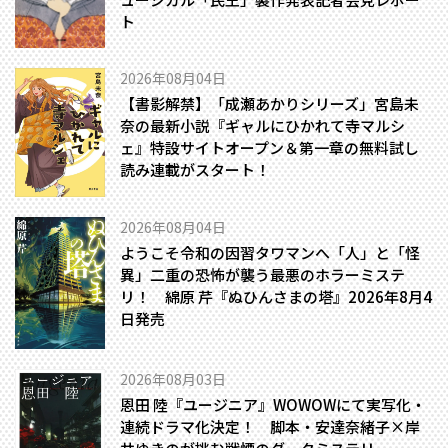
ト
2026年08月04日
【書影解禁】「成瀬あかりシリーズ」宮島未
奈の最新小説『ギャルにひかれて寺マルシ
ェ』特設サイトオープン＆第一章の無料試し
読み連載がスタート！
2026年08月04日
ようこそ令和の因習タワマンへ――「人」と「怪
異」二重の恐怖が襲う最悪のホラーミステ
リ！ 綿原 芹『ぬひんさまの塔』2026年8月4
日発売
2026年08月03日
恩田 陸『ユージニア』WOWOWにて実写化・
連続ドラマ化決定！ 脚本・安達奈緒子×岸