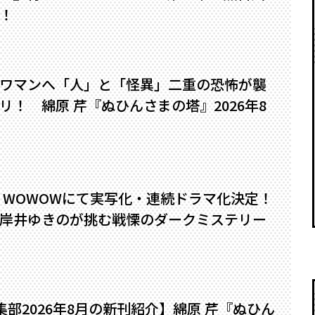
！
ワマンへ――「人」と「怪異」二重の恐怖が襲
！ 綿原 芹『ぬひんさまの塔』2026年8
』WOWOWにて実写化・連続ドラマ化決定！
岸井ゆきのが挑む戦慄のダークミステリー
編集部2026年8月の新刊紹介】綿原 芹『ぬひん