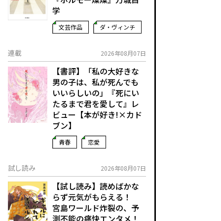
学
文芸作品
ダ・ヴィンチ
連載
2026年08月07日
【書評】「私の大好きな
男の子は、私が死んでも
いいらしいの」――『死にい
たるまで君を愛して』レ
ビュー【本が好き!×カド
ブン】
青春
恋愛
試し読み
2026年08月07日
【試し読み】読めばかな
らず元気がもらえる！
宮島ワールド炸裂の、予
測不能の痛快エンタメ！