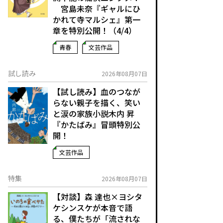
宮島未奈『ギャルにひ
かれて寺マルシェ』第一
章を特別公開！（4/4）
青春
文芸作品
試し読み
2026年08月07日
【試し読み】血のつなが
らない親子を描く、笑い
と涙の家族小説――木内 昇
『かたばみ』冒頭特別公
開！
文芸作品
特集
2026年08月07日
【対談】森 達也×ヨシタ
ケシンスケが本音で語
る、僕たちが「流されな