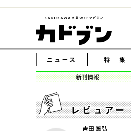
ニュース
特 集
新刊情報
レビュアー
吉田 篤弘