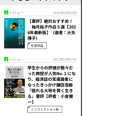
1
レビュー
2026年04月20日
【書評】絶対おすすめ！
柚月裕子作品５選【202
6年最新版】（選者：大矢
博子）
文芸作品
2
レビュー
2022年10月17日
学生からの評価が散々だ
った教授が人気No.１にな
り、経済誌の常連識者に
なったきっかけ――鎌田浩毅
『揺れる大地を賢く生き
る』書評【評者：小倉健
一】
ノンフィクション系