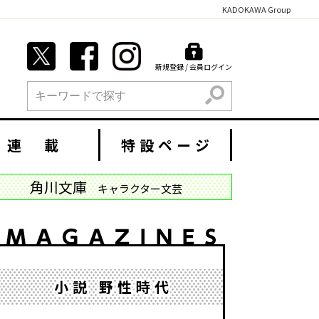
KADOKAWA Group
新規登録 / 会員ログイン
検索
連 載
特設ページ
角川文庫
キャラクター文芸
小説 野性時代