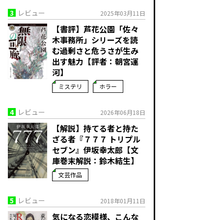
3
レビュー
2025年03月11日
【書評】芦花公園「佐々
木事務所」シリーズを読
む――過剰さと危うさが生み
出す魅力【評者：朝宮運
河】
ミステリ
ホラー
4
レビュー
2026年06月18日
【解説】持てる者と持た
ざる者――『７７７ トリプル
セブン』伊坂幸太郎【文
庫巻末解説：鈴木結生】
文芸作品
5
レビュー
2018年01月11日
気になる恋模様、こんな