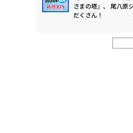
さまの塔』、 尾八原
だくさん！