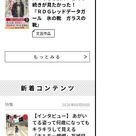
続きが見たかった！
『ＲＤＧレッドデータガ
ール 氷の靴 ガラスの
靴』
文芸作品
もっとみる
新着コンテンツ
特集
2026年08月08日
【インタビュー】 あがい
てる姿って何歳になっても
キラキラして見える
『ホルモー燦燦』万城目