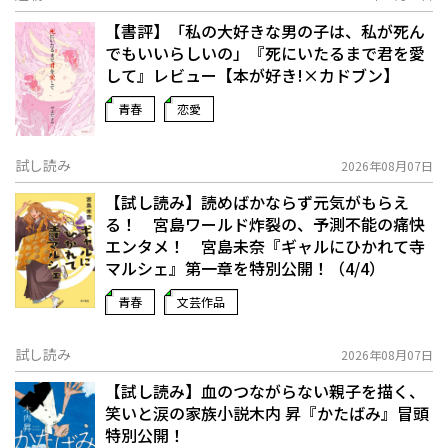
【書評】「私の大好きな男の子は、私が死ん
でもいいらしいの」――『死にいたるまで君を愛
して』レビュー【本が好き!×カドブン】
青春
恋愛
試し読み
2026年08月07日
【試し読み】読めばかならず元気がもらえ
る！ 宮島ワールド炸裂の、予測不能の痛快
エンタメ！ 宮島未奈『ギャルにひかれて寺
マルシェ』第一章を特別公開！（4/4）
青春
文芸作品
試し読み
2026年08月07日
【試し読み】血のつながらない親子を描く、
笑いと涙の家族小説――木内 昇『かたばみ』冒頭
特別公開！