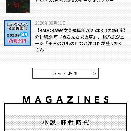
井ゆきのが挑む戦慄のダークミステリー
2026年08月01日
【KADOKAWA文芸編集部2026年8月の新刊紹
介】綿原 芹『ぬひんさまの塔』、 尾八原ジュ
ージ『予言のけもの』など注目作が盛りだく
さん！
もっとみる
小説 野性時代