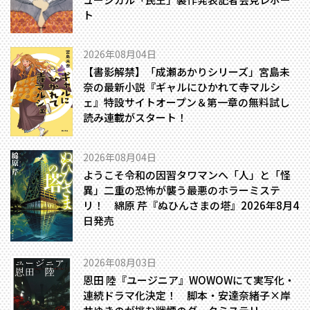
ト
2026年08月04日
【書影解禁】「成瀬あかりシリーズ」宮島未
奈の最新小説『ギャルにひかれて寺マルシ
ェ』特設サイトオープン＆第一章の無料試し
読み連載がスタート！
2026年08月04日
ようこそ令和の因習タワマンへ――「人」と「怪
異」二重の恐怖が襲う最悪のホラーミステ
リ！ 綿原 芹『ぬひんさまの塔』2026年8月4
日発売
2026年08月03日
恩田 陸『ユージニア』WOWOWにて実写化・
連続ドラマ化決定！ 脚本・安達奈緒子×岸