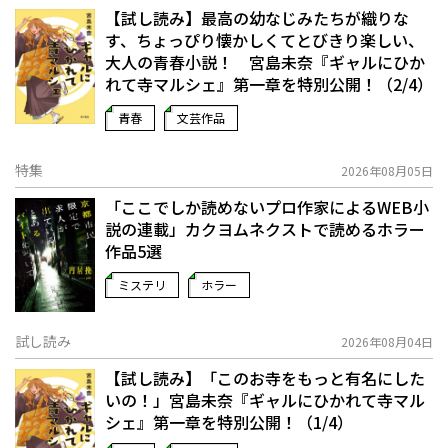
【試し読み】最高の幼なじみたちが織りな
す、ちょっぴり懐かしくてとびきり楽しい、
大人の青春小説！ 宮島未奈『ギャルにひか
れて寺マルシェ』第一章を特別公開！（2/4）
青春
文芸作品
特集
2026年08月05日
「ここでしか読めないプロ作家によるWEB小
説の連載」――カクヨムネクストで読めるホラー
作品5選
ミステリ
ホラー
試し読み
2026年08月04日
【試し読み】「このお寺をもっと有名にした
いの！」宮島未奈『ギャルにひかれて寺マル
シェ』第一章を特別公開！（1/4）