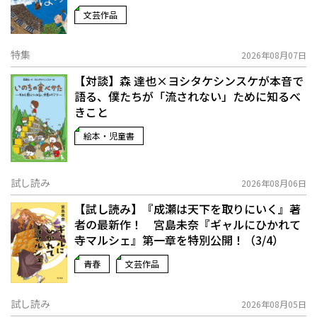
文芸作品
特集
2026年08月07日
【対談】森 達也×ヨシタケシンスケが本音で
語る、僕たちが「流されない」ために知るべ
きこと
絵本・児童書
試し読み
2026年08月06日
【試し読み】『成瀬は天下を取りにいく』著
者の最新作！ 宮島未奈『ギャルにひかれて
寺マルシェ』第一章を特別公開！（3/4）
青春
文芸作品
試し読み
2026年08月05日