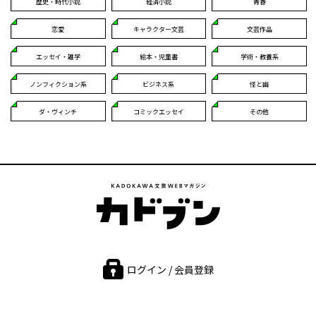
歴史・時代小説
経済小説
青春
恋愛
キャラクター文芸
文芸作品
エッセイ・雑学
絵本・児童書
学術・教養系
ノンフィクション系
ビジネス系
怪と幽
ダ・ヴィンチ
コミックエッセイ
その他
ログイン / 会員登録