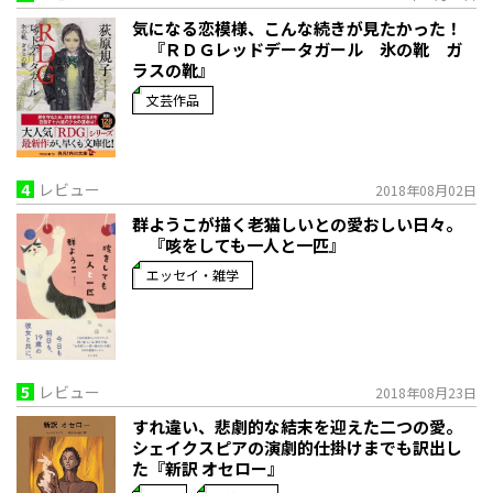
気になる恋模様、こんな続きが見たかった！
『ＲＤＧレッドデータガール 氷の靴 ガ
ラスの靴』
文芸作品
4
レビュー
2018年08月02日
群ようこが描く老猫しいとの愛おしい日々。
『咳をしても一人と一匹』
エッセイ・雑学
5
レビュー
2018年08月23日
すれ違い、悲劇的な結末を迎えた二つの愛。
シェイクスピアの演劇的仕掛けまでも訳出し
た『新訳 オセロー』