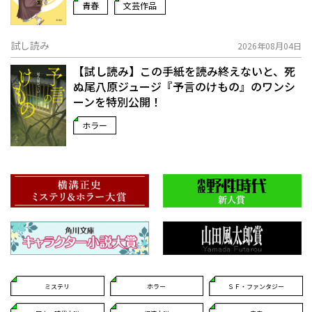
青春
文芸作品
試し読み
2026年08月04日
【試し読み】この手紙を読み終えないと、死
ぬ――尾八原ジュージ『予言のけもの』のワンシ
ーンを特別公開！
ホラー
ミステリ
ホラー
ＳＦ・ファンタジー