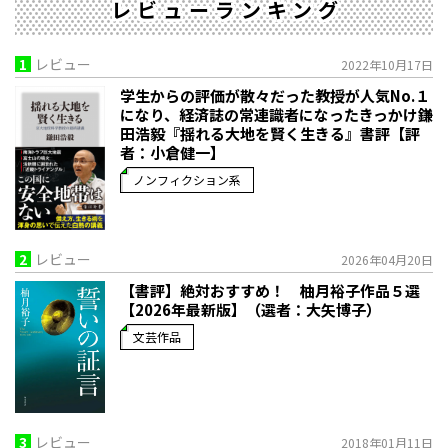
レビューランキング
1
レビュー
2022年10月17日
学生からの評価が散々だった教授が人気No.１
になり、経済誌の常連識者になったきっかけ――鎌
田浩毅『揺れる大地を賢く生きる』書評【評
者：小倉健一】
ノンフィクション系
2
レビュー
2026年04月20日
【書評】絶対おすすめ！ 柚月裕子作品５選
【2026年最新版】（選者：大矢博子）
文芸作品
3
レビュー
2018年01月11日