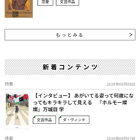
恋愛
文芸作品
もっとみる
新着コンテンツ
特集
2026年08月08日
【インタビュー】 あがいてる姿って何歳にな
ってもキラキラして見える 『ホルモー燦
燦』万城目 学
文芸作品
ダ・ヴィンチ
連載
2026年08月07日