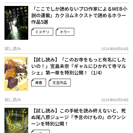
「ここでしか読めないプロ作家によるWEB小
説の連載」――カクヨムネクストで読めるホラー
作品5選
ミステリ
ホラー
試し読み
2026年08月04日
【試し読み】「このお寺をもっと有名にした
いの！」宮島未奈『ギャルにひかれて寺マル
シェ』第一章を特別公開！（1/4）
青春
文芸作品
試し読み
2026年08月04日
【試し読み】この手紙を読み終えないと、死
ぬ――尾八原ジュージ『予言のけもの』のワンシ
ーンを特別公開！