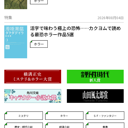
ホラー
特集
2026年08月04日
活字で味わう極上の恐怖……カクヨムで読め
る最恐ホラー作品5選
ホラー
ミステリ
ホラー
ＳＦ・ファンタジー
歴史・時代小説
経済小説
青春