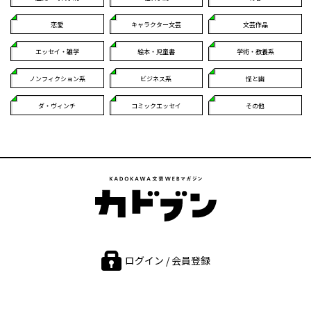
恋愛
キャラクター文芸
文芸作品
エッセイ・雑学
絵本・児童書
学術・教養系
ノンフィクション系
ビジネス系
怪と幽
ダ・ヴィンチ
コミックエッセイ
その他
ログイン / 会員登録