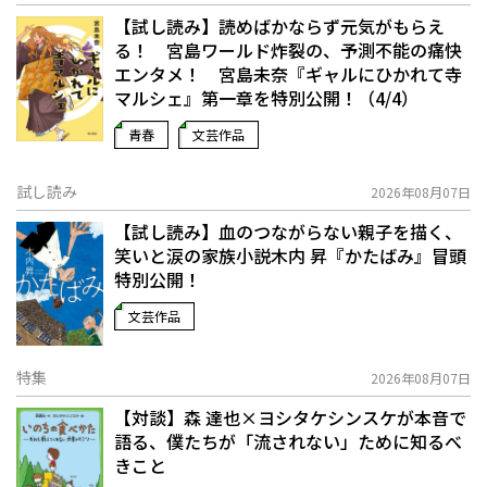
【試し読み】読めばかならず元気がもらえ
る！ 宮島ワールド炸裂の、予測不能の痛快
エンタメ！ 宮島未奈『ギャルにひかれて寺
マルシェ』第一章を特別公開！（4/4）
青春
文芸作品
試し読み
2026年08月07日
【試し読み】血のつながらない親子を描く、
笑いと涙の家族小説――木内 昇『かたばみ』冒頭
特別公開！
文芸作品
特集
2026年08月07日
【対談】森 達也×ヨシタケシンスケが本音で
語る、僕たちが「流されない」ために知るべ
きこと