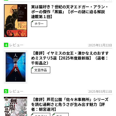
実は猫好き？世紀の天才エドガー・アラン・
ポーの傑作「黒猫」【ポーの謎に迫る解説
連載第１回】
ホラー
4
レビュー
2025年11月22日
【書評】イヤミスの女王・湊かなえのおすす
めミステリ5選【2025年度最新版】（選者：
千街晶之）
文芸作品
5
レビュー
2025年03月11日
【書評】芦花公園「佐々木事務所」シリーズ
を読む――過剰さと危うさが生み出す魅力【評
者：朝宮運河】