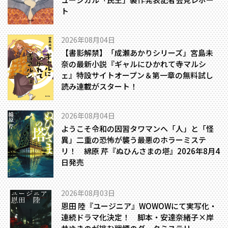
ト
2026年08月04日
【書影解禁】「成瀬あかりシリーズ」宮島未
奈の最新小説『ギャルにひかれて寺マルシ
ェ』特設サイトオープン＆第一章の無料試し
読み連載がスタート！
2026年08月04日
ようこそ令和の因習タワマンへ――「人」と「怪
異」二重の恐怖が襲う最悪のホラーミステ
リ！ 綿原 芹『ぬひんさまの塔』2026年8月4
日発売
2026年08月03日
恩田 陸『ユージニア』WOWOWにて実写化・
連続ドラマ化決定！ 脚本・安達奈緒子×岸