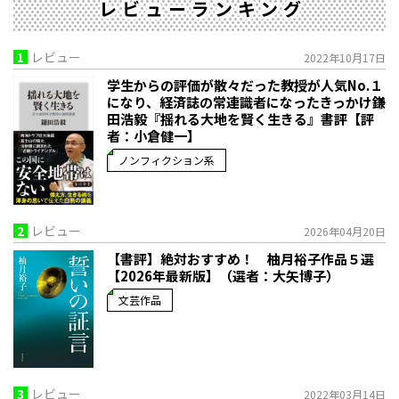
レビューランキング
1
レビュー
2022年10月17日
学生からの評価が散々だった教授が人気No.１
になり、経済誌の常連識者になったきっかけ――鎌
田浩毅『揺れる大地を賢く生きる』書評【評
者：小倉健一】
ノンフィクション系
2
レビュー
2026年04月20日
【書評】絶対おすすめ！ 柚月裕子作品５選
【2026年最新版】（選者：大矢博子）
文芸作品
3
レビュー
2022年03月14日