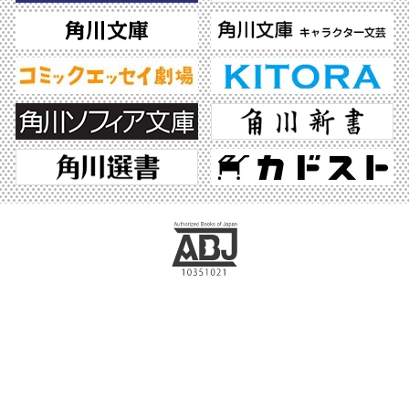
ABJマークは、この電子書店・電子書籍配信サービスが、著作権者からコンテンツ使
用許諾を得た正規版配信サービスであることを示す登録商標（登録番号 第6091713
号）です。ABJマークの詳細、ABJマークを掲示しているサービスの一覧はこちら。
https://aebs.or.jp/
©2026 KADOKAWA All Rights Reserved.