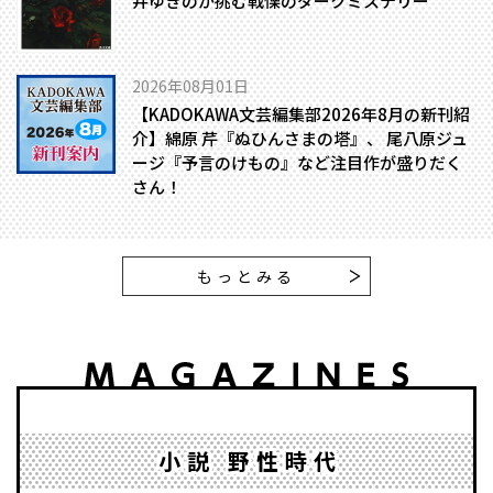
井ゆきのが挑む戦慄のダークミステリー
2026年08月01日
【KADOKAWA文芸編集部2026年8月の新刊紹
介】綿原 芹『ぬひんさまの塔』、 尾八原ジュ
ージ『予言のけもの』など注目作が盛りだく
さん！
もっとみる
小説 野性時代