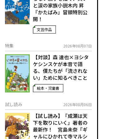
と涙の家族小説――木内 昇
『かたばみ』冒頭特別公
開！
文芸作品
特集
2026年08月07日
【対談】森 達也×ヨシタ
ケシンスケが本音で語
る、僕たちが「流されな
い」ために知るべきこと
絵本・児童書
試し読み
2026年08月06日
【試し読み】『成瀬は天
下を取りにいく』著者の
最新作！ 宮島未奈『ギ
ャルにひかれて寺マルシ