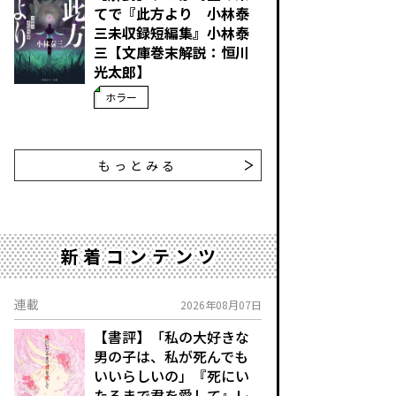
てで――『此方より 小林泰
三未収録短編集』小林泰
三【文庫巻末解説：恒川
光太郎】
ホラー
もっとみる
新着コンテンツ
連載
2026年08月07日
【書評】「私の大好きな
男の子は、私が死んでも
いいらしいの」――『死にい
たるまで君を愛して』レ