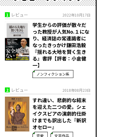
1
レビュー
2022年10月17日
学生からの評価が散々だ
った教授が人気No.１にな
り、経済誌の常連識者に
なったきっかけ――鎌田浩毅
『揺れる大地を賢く生き
る』書評【評者：小倉健
一】
ノンフィクション系
2
レビュー
2018年08月23日
すれ違い、悲劇的な結末
を迎えた二つの愛。シェ
イクスピアの演劇的仕掛
けまでも訳出した『新訳
オセロー』
恋愛
文芸作品