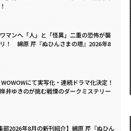
！
ワマンへ――「人」と「怪異」二重の恐怖が襲
！ 綿原 芹『ぬひんさまの塔』2026年8
』WOWOWにて実写化・連続ドラマ化決定！
岸井ゆきのが挑む戦慄のダークミステリー
編集部2026年8月の新刊紹介】綿原 芹『ぬひん