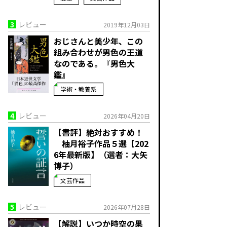
3
レビュー
2019年12月03日
おじさんと美少年、この
組み合わせが男色の王道
なのである。『男色大
鑑』
学術・教養系
4
レビュー
2026年04月20日
【書評】絶対おすすめ！
柚月裕子作品５選【202
6年最新版】（選者：大矢
博子）
文芸作品
5
レビュー
2026年07月28日
【解説】いつか時空の果