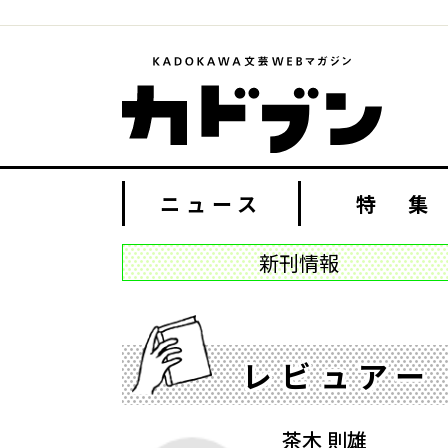
ニュース
特 集
新刊情報
レビュアー
茶木 則雄