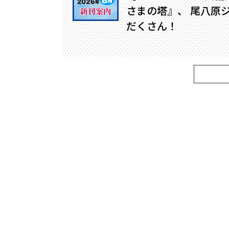
さまの塔』、 尾八原
だくさん！