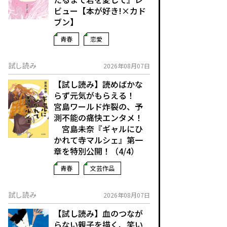
ビュー【本が好き!×カド
ブン】
青春
恋愛
試し読み
2026年08月07日
【試し読み】読めばかな
らず元気がもらえる！
宮島ワールド炸裂の、予
測不能の痛快エンタメ！
宮島未奈『ギャルにひ
かれて寺マルシェ』第一
章を特別公開！（4/4）
青春
文芸作品
試し読み
2026年08月07日
【試し読み】血のつなが
らない親子を描く、笑い