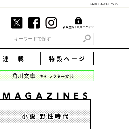
KADOKAWA Group
新規登録 / 会員ログイン
検索
連 載
特設ページ
角川文庫
キャラクター文芸
小説 野性時代