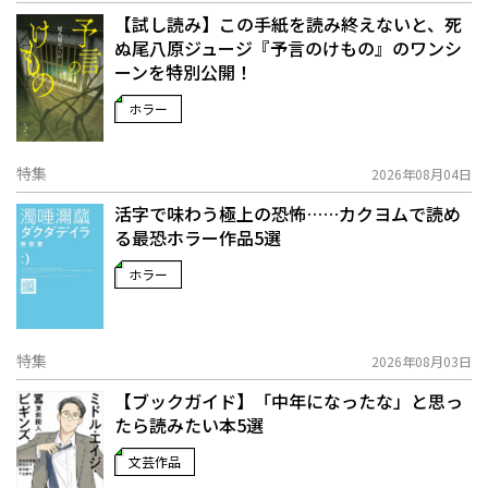
【試し読み】この手紙を読み終えないと、死
ぬ――尾八原ジュージ『予言のけもの』のワンシ
ーンを特別公開！
ホラー
特集
2026年08月04日
活字で味わう極上の恐怖……カクヨムで読め
る最恐ホラー作品5選
ホラー
特集
2026年08月03日
【ブックガイド】「中年になったな」と思っ
たら読みたい本5選
文芸作品