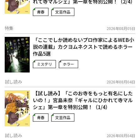
れて寺マルシェ』第一章を特別公開！（2/4）
青春
文芸作品
特集
2026年08月05日
「ここでしか読めないプロ作家によるWEB小
説の連載」――カクヨムネクストで読めるホラー
作品5選
ミステリ
ホラー
試し読み
2026年08月04日
【試し読み】「このお寺をもっと有名にした
いの！」宮島未奈『ギャルにひかれて寺マル
シェ』第一章を特別公開！（1/4）
青春
文芸作品
試し読み
2026年08月04日