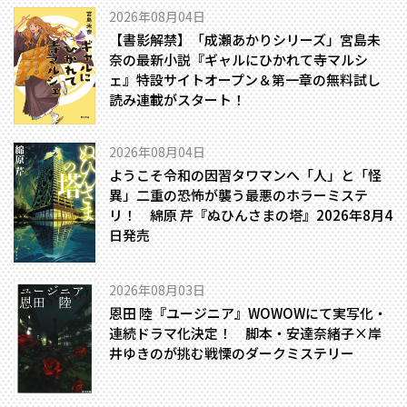
2026年08月04日
【書影解禁】「成瀬あかりシリーズ」宮島未
奈の最新小説『ギャルにひかれて寺マルシ
ェ』特設サイトオープン＆第一章の無料試し
読み連載がスタート！
2026年08月04日
ようこそ令和の因習タワマンへ――「人」と「怪
異」二重の恐怖が襲う最悪のホラーミステ
リ！ 綿原 芹『ぬひんさまの塔』2026年8月4
日発売
2026年08月03日
恩田 陸『ユージニア』WOWOWにて実写化・
連続ドラマ化決定！ 脚本・安達奈緒子×岸
井ゆきのが挑む戦慄のダークミステリー