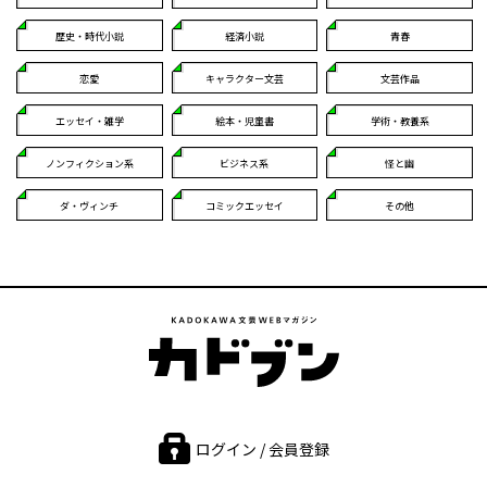
歴史・時代小説
経済小説
青春
恋愛
キャラクター文芸
文芸作品
エッセイ・雑学
絵本・児童書
学術・教養系
ノンフィクション系
ビジネス系
怪と幽
ダ・ヴィンチ
コミックエッセイ
その他
ログイン / 会員登録