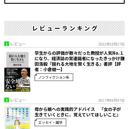
レビューランキング
1
レビュー
2022年10月17日
学生からの評価が散々だった教授が人気No.１
になり、経済誌の常連識者になったきっかけ――鎌
田浩毅『揺れる大地を賢く生きる』書評【評
者：小倉健一】
ノンフィクション系
2
レビュー
2017年06月07日
母から娘への実践的アドバイス 『女の子が
生きていくときに、覚えていてほしいこと』
エッセイ・雑学