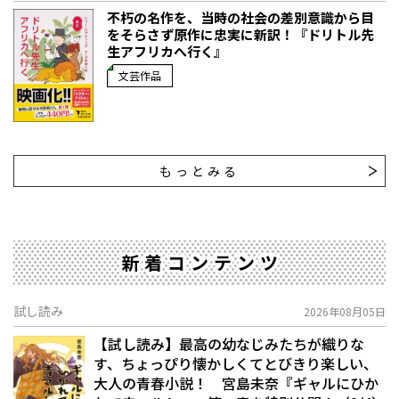
不朽の名作を、当時の社会の差別意識から目
をそらさず原作に忠実に新訳！『ドリトル先
生アフリカへ行く』
文芸作品
もっとみる
新着コンテンツ
試し読み
2026年08月05日
【試し読み】最高の幼なじみたちが織りな
す、ちょっぴり懐かしくてとびきり楽しい、
大人の青春小説！ 宮島未奈『ギャルにひか