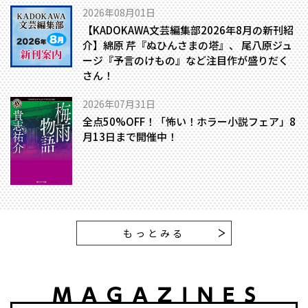
2026年08月01日
【KADOKAWA文芸編集部2026年8月の新刊紹
介】綿原 芹『ぬひんさまの塔』、 尾八原ジュ
ージ『予言のけもの』など注目作が盛りだく
さん！
2026年07月31日
全点50%OFF！「怖い！ホラー小説フェア」8
月13日まで開催中！
もっとみる