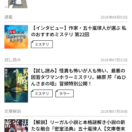
連載
2026年08月02日
【インタビュー】作家・五十嵐律人が選ぶ 私
のおすすめミステリ 第22回
ミステリ
試し読み
2026年07月31日
【試し読み】怪異も怖いが人も怖い、最悪の
因習タワマンホラーミステリ。綿原 芹『ぬひ
んさまの塔』冒頭特別公開！
ミステリ
ホラー
文庫解説
2026年07月30日
【解説】リーガル小説と本格謎解き小説の新
たな融合――『密室法典』五十嵐律人【文庫巻末