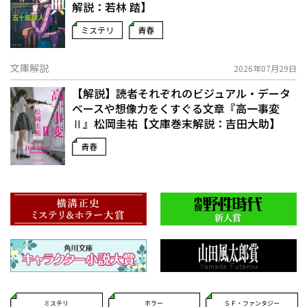
解説：若林 踏】
ミステリ
青春
文庫解説
2026年07月29日
【解説】読者それぞれのビジュアル・データ
ベースや想像力をくすぐる文章――『高一事変
Ⅱ』松岡圭祐【文庫巻末解説：吉田大助】
青春
ミステリ
ホラー
ＳＦ・ファンタジー