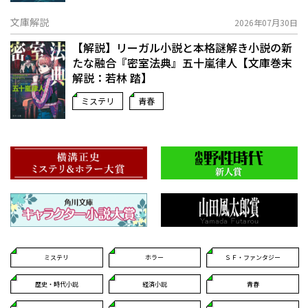
文庫解説
2026年07月30日
【解説】リーガル小説と本格謎解き小説の新
たな融合――『密室法典』五十嵐律人【文庫巻末
解説：若林 踏】
ミステリ
青春
ミステリ
ホラー
ＳＦ・ファンタジー
歴史・時代小説
経済小説
青春