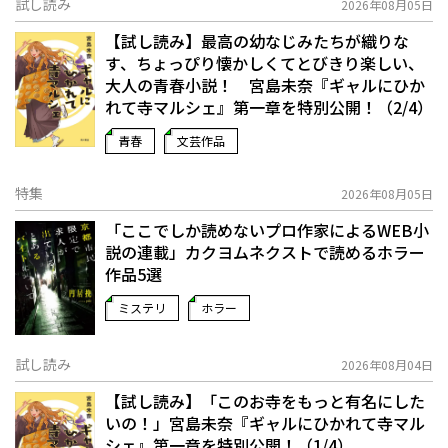
試し読み
2026年08月05日
【試し読み】最高の幼なじみたちが織りな
す、ちょっぴり懐かしくてとびきり楽しい、
大人の青春小説！ 宮島未奈『ギャルにひか
れて寺マルシェ』第一章を特別公開！（2/4）
青春
文芸作品
特集
2026年08月05日
「ここでしか読めないプロ作家によるWEB小
説の連載」――カクヨムネクストで読めるホラー
作品5選
ミステリ
ホラー
試し読み
2026年08月04日
【試し読み】「このお寺をもっと有名にした
いの！」宮島未奈『ギャルにひかれて寺マル
シェ』第一章を特別公開！（1/4）