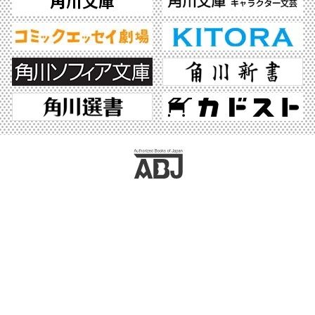
ABJマークは、この電子書店・電子書籍配信サービスが、著作権者からコンテンツ使
用許諾を得た正規版配信サービスであることを示す登録商標（登録番号 第6091713
号）です。ABJマークの詳細、ABJマークを掲示しているサービスの一覧はこちら。
https://aebs.or.jp/
©2026 KADOKAWA All Rights Reserved.