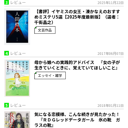
3
レビュー
2025年11月22日
【書評】イヤミスの女王・湊かなえのおすす
めミステリ5選【2025年度最新版】（選者：
千街晶之）
文芸作品
4
レビュー
2017年06月07日
母から娘への実践的アドバイス 『女の子が
生きていくときに、覚えていてほしいこと』
エッセイ・雑学
5
レビュー
2018年01月11日
気になる恋模様、こんな続きが見たかった！
『ＲＤＧレッドデータガール 氷の靴 ガ
ラスの靴』