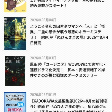
読み連載がスタート！
2026年08月04日
ようこそ令和の因習タワマンへ――「人」と「怪
異」二重の恐怖が襲う最悪のホラーミステ
リ！ 綿原 芹『ぬひんさまの塔』2026年8月4
日発売
2026年08月03日
恩田 陸『ユージニア』WOWOWにて実写化・
連続ドラマ化決定！ 脚本・安達奈緒子×岸
井ゆきのが挑む戦慄のダークミステリー
2026年08月01日
【KADOKAWA文芸編集部2026年8月の新刊紹
介】綿原 芹『ぬひんさまの塔』、 尾八原ジュ
ージ『予言のけもの』など注目作が盛りだく