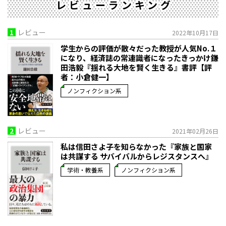
レビューランキング
1
レビュー
2022年10月17日
学生からの評価が散々だった教授が人気No.１
になり、経済誌の常連識者になったきっかけ――鎌
田浩毅『揺れる大地を賢く生きる』書評【評
者：小倉健一】
ノンフィクション系
2
レビュー
2021年02月26日
私は信田さよ子を知らなかった『家族と国家
は共謀する サバイバルからレジスタンスへ』
学術・教養系
ノンフィクション系