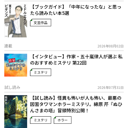
【ブックガイド】「中年になったな」と思っ
たら読みたい本5選
文芸作品
連載
2026年08月02日
【インタビュー】作家・五十嵐律人が選ぶ 私
のおすすめミステリ 第22回
ミステリ
試し読み
2026年07月31日
【試し読み】怪異も怖いが人も怖い、最悪の
因習タワマンホラーミステリ。綿原 芹『ぬひ
んさまの塔』冒頭特別公開！
ミステリ
ホラー