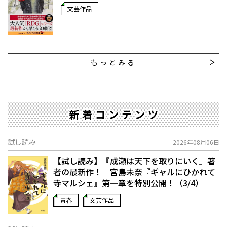
文芸作品
もっとみる
新着コンテンツ
試し読み
2026年08月06日
【試し読み】『成瀬は天下を取りにいく』著
者の最新作！ 宮島未奈『ギャルにひかれて
寺マルシェ』第一章を特別公開！（3/4）
青春
文芸作品