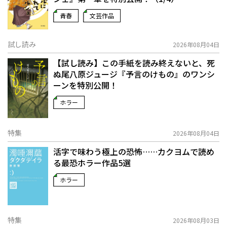
青春
文芸作品
試し読み
2026年08月04日
【試し読み】この手紙を読み終えないと、死
ぬ――尾八原ジュージ『予言のけもの』のワンシ
ーンを特別公開！
ホラー
特集
2026年08月04日
活字で味わう極上の恐怖……カクヨムで読め
る最恐ホラー作品5選
ホラー
特集
2026年08月03日