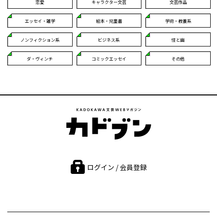
恋愛
キャラクター文芸
文芸作品
エッセイ・雑学
絵本・児童書
学術・教養系
ノンフィクション系
ビジネス系
怪と幽
ダ・ヴィンチ
コミックエッセイ
その他
ログイン / 会員登録