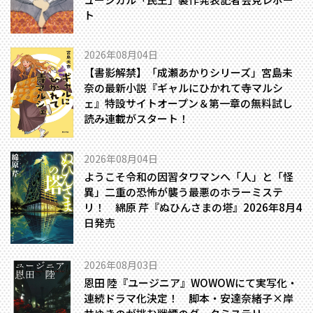
ト
2026年08月04日
【書影解禁】「成瀬あかりシリーズ」宮島未
奈の最新小説『ギャルにひかれて寺マルシ
ェ』特設サイトオープン＆第一章の無料試し
読み連載がスタート！
2026年08月04日
ようこそ令和の因習タワマンへ――「人」と「怪
異」二重の恐怖が襲う最悪のホラーミステ
リ！ 綿原 芹『ぬひんさまの塔』2026年8月4
日発売
2026年08月03日
恩田 陸『ユージニア』WOWOWにて実写化・
連続ドラマ化決定！ 脚本・安達奈緒子×岸