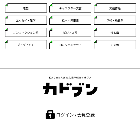
恋愛
キャラクター文芸
文芸作品
エッセイ・雑学
絵本・児童書
学術・教養系
ノンフィクション系
ビジネス系
怪と幽
ダ・ヴィンチ
コミックエッセイ
その他
ログイン / 会員登録