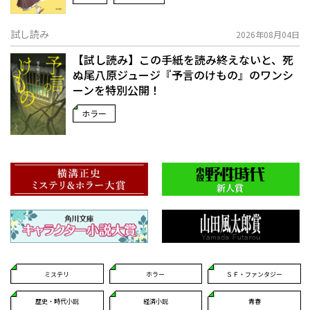
試し読み
2026年08月04日
【試し読み】この手紙を読み終えないと、死
ぬ――尾八原ジュージ『予言のけもの』のワンシ
ーンを特別公開！
ホラー
ミステリ
ホラー
ＳＦ・ファンタジー
歴史・時代小説
経済小説
青春