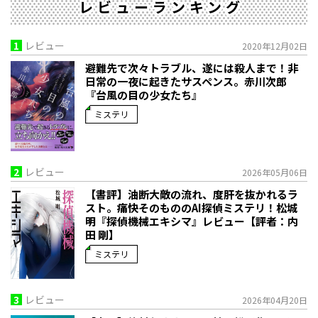
レビューランキング
1
レビュー
2020年12月02日
避難先で次々トラブル、遂には殺人まで！非
日常の一夜に起きたサスペンス。赤川次郎
『台風の目の少女たち』
ミステリ
2
レビュー
2026年05月06日
【書評】油断大敵の流れ、度肝を抜かれるラ
スト。痛快そのもののAI探偵ミステリ！――松城
明『探偵機械エキシマ』レビュー【評者：内
田 剛】
ミステリ
3
レビュー
2026年04月20日