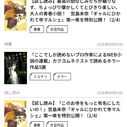
【試し読み】最高の幼なじみたちが織りな
す、ちょっぴり懐かしくてとびきり楽しい、
大人の青春小説！ 宮島未奈『ギャルにひか
れて寺マルシェ』第一章を特別公開！（2/4）
青春
文芸作品
特集
2026年08月05日
「ここでしか読めないプロ作家によるWEB小
説の連載」――カクヨムネクストで読めるホラー
作品5選
ミステリ
ホラー
試し読み
2026年08月04日
【試し読み】「このお寺をもっと有名にした
いの！」宮島未奈『ギャルにひかれて寺マル
シェ』第一章を特別公開！（1/4）
青春
文芸作品