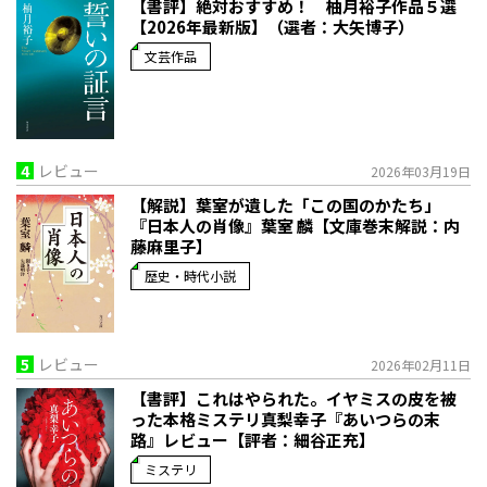
【書評】絶対おすすめ！ 柚月裕子作品５選
【2026年最新版】（選者：大矢博子）
文芸作品
4
レビュー
2026年03月19日
【解説】葉室が遺した「この国のかたち」――
『日本人の肖像』葉室 麟【文庫巻末解説：内
藤麻里子】
歴史・時代小説
5
レビュー
2026年02月11日
【書評】これはやられた。イヤミスの皮を被
った本格ミステリ――真梨幸子『あいつらの末
路』レビュー【評者：細谷正充】
ミステリ