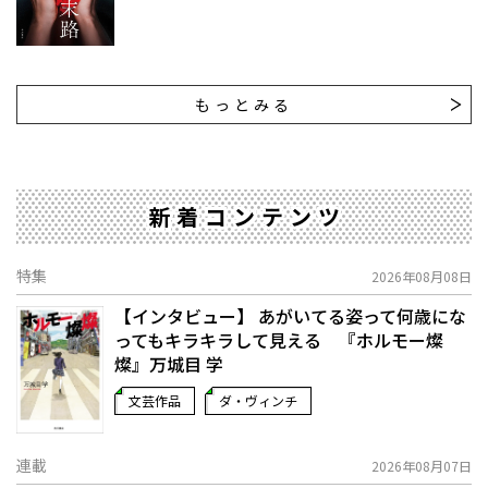
もっとみる
新着コンテンツ
特集
2026年08月08日
【インタビュー】 あがいてる姿って何歳にな
ってもキラキラして見える 『ホルモー燦
燦』万城目 学
文芸作品
ダ・ヴィンチ
連載
2026年08月07日