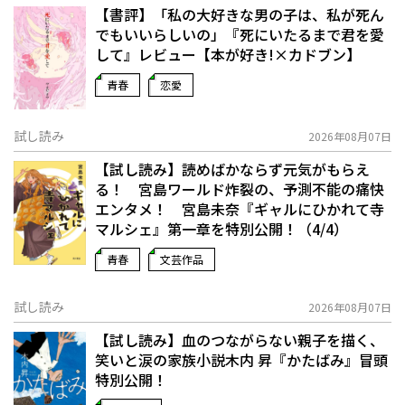
【書評】「私の大好きな男の子は、私が死ん
でもいいらしいの」――『死にいたるまで君を愛
して』レビュー【本が好き!×カドブン】
青春
恋愛
試し読み
2026年08月07日
【試し読み】読めばかならず元気がもらえ
る！ 宮島ワールド炸裂の、予測不能の痛快
エンタメ！ 宮島未奈『ギャルにひかれて寺
マルシェ』第一章を特別公開！（4/4）
青春
文芸作品
試し読み
2026年08月07日
【試し読み】血のつながらない親子を描く、
笑いと涙の家族小説――木内 昇『かたばみ』冒頭
特別公開！