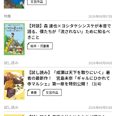
文芸作品
特集
2026年08月07日
【対談】森 達也×ヨシタケシンスケが本音で
語る、僕たちが「流されない」ために知るべ
きこと
絵本・児童書
試し読み
2026年08月06日
【試し読み】『成瀬は天下を取りにいく』著
者の最新作！ 宮島未奈『ギャルにひかれて
寺マルシェ』第一章を特別公開！（3/4）
青春
文芸作品
試し読み
2026年08月05日