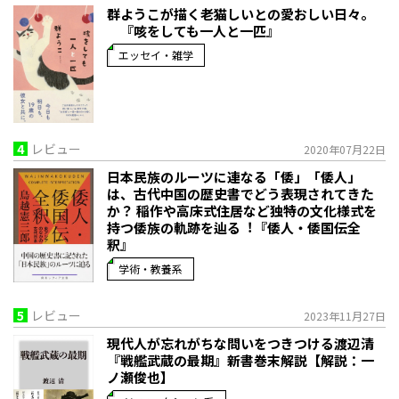
群ようこが描く老猫しいとの愛おしい日々。
『咳をしても一人と一匹』
エッセイ・雑学
4
レビュー
2020年07月22日
日本民族のルーツに連なる「倭」「倭人」
は、古代中国の歴史書でどう表現されてきた
か？ 稲作や高床式住居など独特の文化様式を
持つ倭族の軌跡を辿る︕『倭人・倭国伝全
釈』
学術・教養系
5
レビュー
2023年11月27日
現代人が忘れがちな問いをつきつける――渡辺清
『戦艦武蔵の最期』新書巻末解説【解説：一
ノ瀬俊也】