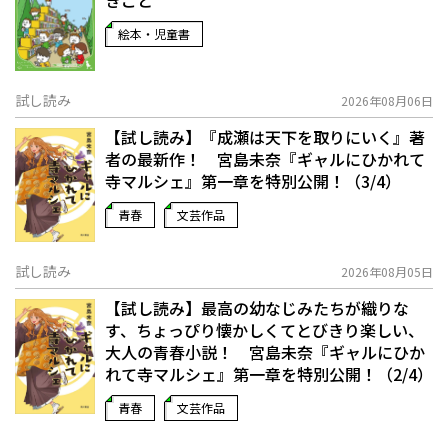
きこと
絵本・児童書
試し読み
2026年08月06日
【試し読み】『成瀬は天下を取りにいく』著
者の最新作！ 宮島未奈『ギャルにひかれて
寺マルシェ』第一章を特別公開！（3/4）
青春
文芸作品
試し読み
2026年08月05日
【試し読み】最高の幼なじみたちが織りな
す、ちょっぴり懐かしくてとびきり楽しい、
大人の青春小説！ 宮島未奈『ギャルにひか
れて寺マルシェ』第一章を特別公開！（2/4）
青春
文芸作品