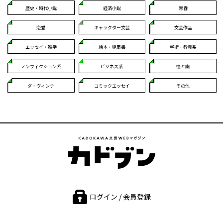
歴史・時代小説
経済小説
青春
恋愛
キャラクター文芸
文芸作品
エッセイ・雑学
絵本・児童書
学術・教養系
ノンフィクション系
ビジネス系
怪と幽
ダ・ヴィンチ
コミックエッセイ
その他
ログイン / 会員登録