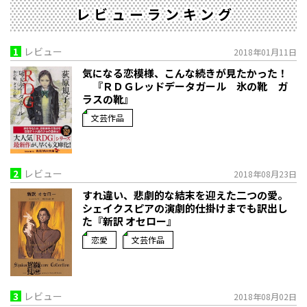
レビューランキング
1
レビュー
2018年01月11日
気になる恋模様、こんな続きが見たかった！
『ＲＤＧレッドデータガール 氷の靴 ガ
ラスの靴』
文芸作品
2
レビュー
2018年08月23日
すれ違い、悲劇的な結末を迎えた二つの愛。
シェイクスピアの演劇的仕掛けまでも訳出し
た『新訳 オセロー』
恋愛
文芸作品
3
レビュー
2018年08月02日