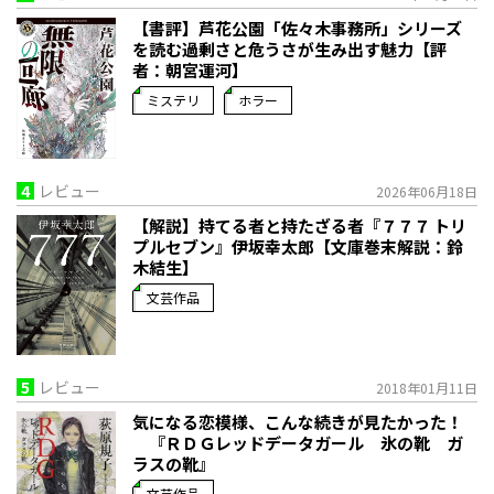
【書評】芦花公園「佐々木事務所」シリーズ
を読む――過剰さと危うさが生み出す魅力【評
者：朝宮運河】
ミステリ
ホラー
4
レビュー
2026年06月18日
【解説】持てる者と持たざる者――『７７７ トリ
プルセブン』伊坂幸太郎【文庫巻末解説：鈴
木結生】
文芸作品
5
レビュー
2018年01月11日
気になる恋模様、こんな続きが見たかった！
『ＲＤＧレッドデータガール 氷の靴 ガ
ラスの靴』
文芸作品