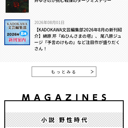
井ゆきのが挑む戦慄のダークミステリー
2026年08月01日
【KADOKAWA文芸編集部2026年8月の新刊紹
介】綿原 芹『ぬひんさまの塔』、 尾八原ジュ
ージ『予言のけもの』など注目作が盛りだく
さん！
もっとみる
小説 野性時代