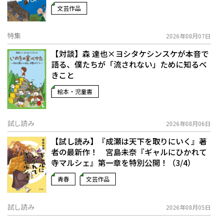
文芸作品
特集
2026年08月07日
【対談】森 達也×ヨシタケシンスケが本音で
語る、僕たちが「流されない」ために知るべ
きこと
絵本・児童書
試し読み
2026年08月06日
【試し読み】『成瀬は天下を取りにいく』著
者の最新作！ 宮島未奈『ギャルにひかれて
寺マルシェ』第一章を特別公開！（3/4）
青春
文芸作品
試し読み
2026年08月05日