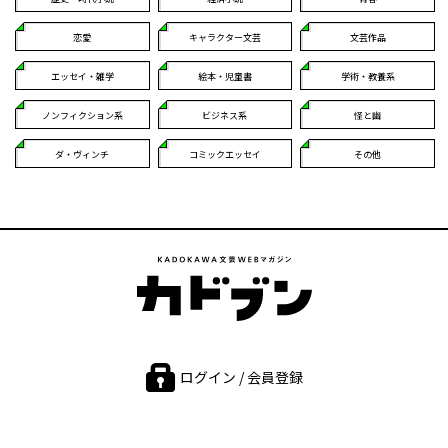
恋愛
キャラクター文芸
文芸作品
エッセイ・雑学
絵本・児童書
学術・教養系
ノンフィクション系
ビジネス系
怪と幽
ダ・ヴィンチ
コミックエッセイ
その他
ログイン / 会員登録