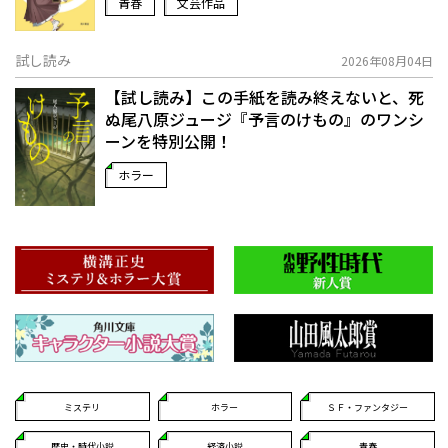
青春
文芸作品
試し読み
2026年08月04日
【試し読み】この手紙を読み終えないと、死
ぬ――尾八原ジュージ『予言のけもの』のワンシ
ーンを特別公開！
ホラー
ミステリ
ホラー
ＳＦ・ファンタジー
歴史・時代小説
経済小説
青春