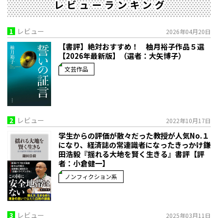
レビューランキング
1
レビュー
2026年04月20日
【書評】絶対おすすめ！ 柚月裕子作品５選
【2026年最新版】（選者：大矢博子）
文芸作品
2
レビュー
2022年10月17日
学生からの評価が散々だった教授が人気No.１
になり、経済誌の常連識者になったきっかけ――鎌
田浩毅『揺れる大地を賢く生きる』書評【評
者：小倉健一】
ノンフィクション系
3
レビュー
2025年03月11日