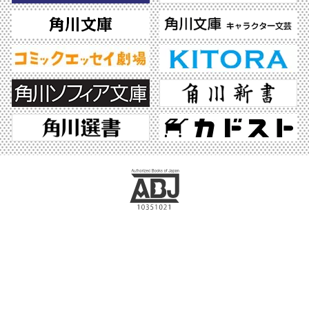
ABJマークは、この電子書店・電子書籍配信サービスが、著作権者からコンテンツ使
用許諾を得た正規版配信サービスであることを示す登録商標（登録番号 第6091713
号）です。ABJマークの詳細、ABJマークを掲示しているサービスの一覧はこちら。
https://aebs.or.jp/
©2026 KADOKAWA All Rights Reserved.