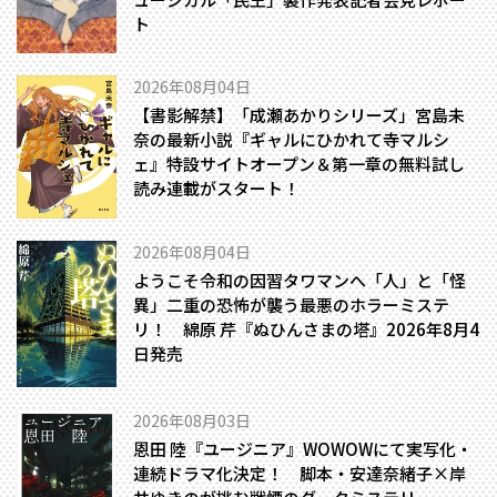
ト
2026年08月04日
【書影解禁】「成瀬あかりシリーズ」宮島未
奈の最新小説『ギャルにひかれて寺マルシ
ェ』特設サイトオープン＆第一章の無料試し
読み連載がスタート！
2026年08月04日
ようこそ令和の因習タワマンへ――「人」と「怪
異」二重の恐怖が襲う最悪のホラーミステ
リ！ 綿原 芹『ぬひんさまの塔』2026年8月4
日発売
2026年08月03日
恩田 陸『ユージニア』WOWOWにて実写化・
連続ドラマ化決定！ 脚本・安達奈緒子×岸