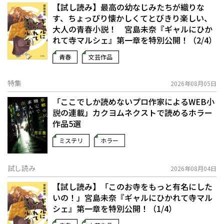
【試し読み】最高の幼なじみたちが織りな
す、ちょっぴり懐かしくてとびきり楽しい、
大人の青春小説！ 宮島未奈『ギャルにひか
れて寺マルシェ』第一章を特別公開！（2/4）
青春
文芸作品
特集
2026年08月05日
「ここでしか読めないプロ作家によるWEB小
説の連載」――カクヨムネクストで読めるホラー
作品5選
ミステリ
ホラー
試し読み
2026年08月04日
【試し読み】「このお寺をもっと有名にした
いの！」宮島未奈『ギャルにひかれて寺マル
シェ』第一章を特別公開！（1/4）