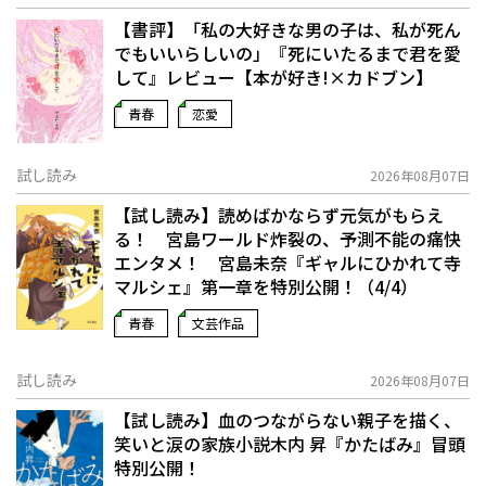
【書評】「私の大好きな男の子は、私が死ん
でもいいらしいの」――『死にいたるまで君を愛
して』レビュー【本が好き!×カドブン】
青春
恋愛
試し読み
2026年08月07日
【試し読み】読めばかならず元気がもらえ
る！ 宮島ワールド炸裂の、予測不能の痛快
エンタメ！ 宮島未奈『ギャルにひかれて寺
マルシェ』第一章を特別公開！（4/4）
青春
文芸作品
試し読み
2026年08月07日
【試し読み】血のつながらない親子を描く、
笑いと涙の家族小説――木内 昇『かたばみ』冒頭
特別公開！