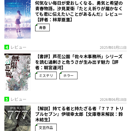
何気ない毎日が愛おしくなる、勇気と希望の
青春物語。――汐見夏衛『たとえ祈りが届かなく
ても君に伝えたいことがあるんだ』レビュー
【評者：林芽亜里】
青春
4
レビュー
2025年03月11日
【書評】芦花公園「佐々木事務所」シリーズ
を読む――過剰さと危うさが生み出す魅力【評
者：朝宮運河】
ミステリ
ホラー
5
レビュー
2026年06月18日
【解説】持てる者と持たざる者――『７７７ トリ
プルセブン』伊坂幸太郎【文庫巻末解説：鈴
木結生】
文芸作品