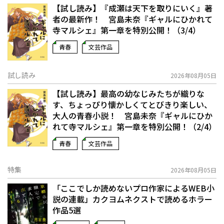
【試し読み】『成瀬は天下を取りにいく』著
者の最新作！ 宮島未奈『ギャルにひかれて
寺マルシェ』第一章を特別公開！（3/4）
青春
文芸作品
試し読み
2026年08月05日
【試し読み】最高の幼なじみたちが織りな
す、ちょっぴり懐かしくてとびきり楽しい、
大人の青春小説！ 宮島未奈『ギャルにひか
れて寺マルシェ』第一章を特別公開！（2/4）
青春
文芸作品
特集
2026年08月05日
「ここでしか読めないプロ作家によるWEB小
説の連載」――カクヨムネクストで読めるホラー
作品5選