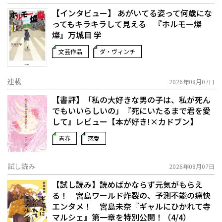
【インタビュー】 あがいてる姿って何歳にな
ってもキラキラして見える 『ホルモー燦
燦』万城目 学
文芸作品
ダ・ヴィンチ
連載
2026年08月07日
【書評】「私の大好きな男の子は、私が死ん
でもいいらしいの」――『死にいたるまで君を愛
して』レビュー【本が好き!×カドブン】
青春
恋愛
試し読み
2026年08月07日
【試し読み】読めばかならず元気がもらえ
る！ 宮島ワールド炸裂の、予測不能の痛快
エンタメ！ 宮島未奈『ギャルにひかれて寺
マルシェ』第一章を特別公開！（4/4）