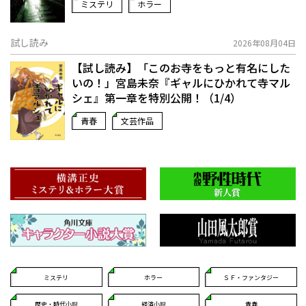
ミステリ
ホラー
試し読み
2026年08月04日
【試し読み】「このお寺をもっと有名にした
いの！」宮島未奈『ギャルにひかれて寺マル
シェ』第一章を特別公開！（1/4）
青春
文芸作品
ミステリ
ホラー
ＳＦ・ファンタジー
歴史・時代小説
経済小説
青春