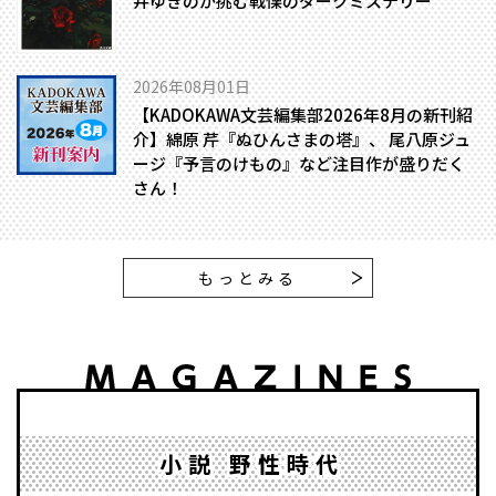
井ゆきのが挑む戦慄のダークミステリー
2026年08月01日
【KADOKAWA文芸編集部2026年8月の新刊紹
介】綿原 芹『ぬひんさまの塔』、 尾八原ジュ
ージ『予言のけもの』など注目作が盛りだく
さん！
もっとみる
小説 野性時代