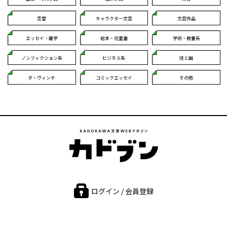
恋愛
キャラクター文芸
文芸作品
エッセイ・雑学
絵本・児童書
学術・教養系
ノンフィクション系
ビジネス系
怪と幽
ダ・ヴィンチ
コミックエッセイ
その他
ログイン / 会員登録