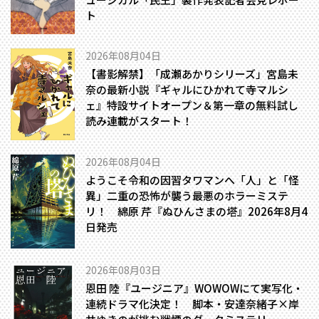
ト
2026年08月04日
【書影解禁】「成瀬あかりシリーズ」宮島未
奈の最新小説『ギャルにひかれて寺マルシ
ェ』特設サイトオープン＆第一章の無料試し
読み連載がスタート！
2026年08月04日
ようこそ令和の因習タワマンへ――「人」と「怪
異」二重の恐怖が襲う最悪のホラーミステ
リ！ 綿原 芹『ぬひんさまの塔』2026年8月4
日発売
2026年08月03日
恩田 陸『ユージニア』WOWOWにて実写化・
連続ドラマ化決定！ 脚本・安達奈緒子×岸