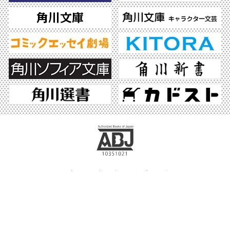
ABJマークは、この電子書店・電子書籍配信サービスが、著作権者からコンテンツ使
用許諾を得た正規版配信サービスであることを示す登録商標（登録番号 第6091713
号）です。ABJマークの詳細、ABJマークを掲示しているサービスの一覧はこちら。
https://aebs.or.jp/
©2026 KADOKAWA All Rights Reserved.