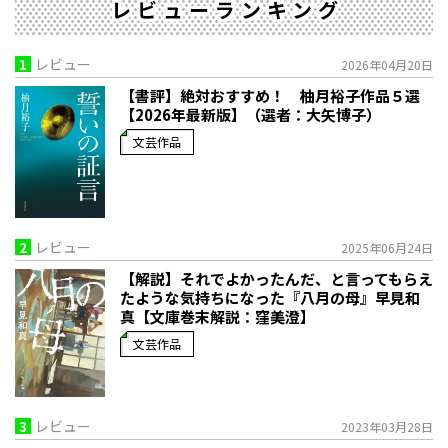
レビューランキング
1
レビュー
2026年04月20日
【書評】絶対おすすめ！ 柚月裕子作品５選
【2026年最新版】（選者：大矢博子）
文芸作品
2
レビュー
2025年06月24日
【解説】それでよかったんだ、と言ってもらえ
たような気持ちになった――『八月の母』早見和
真【文庫巻末解説：窪美澄】
文芸作品
3
レビュー
2023年03月28日