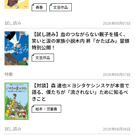
青春
文芸作品
試し読み
2026年08月07日
【試し読み】血のつながらない親子を描く、
笑いと涙の家族小説――木内 昇『かたばみ』冒頭
特別公開！
文芸作品
特集
2026年08月07日
【対談】森 達也×ヨシタケシンスケが本音で
語る、僕たちが「流されない」ために知るべ
きこと
絵本・児童書
試し読み
2026年08月06日