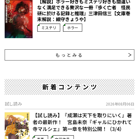
【解説】ホラー好きもミステリ好きも間違い
なく満足できる贅沢な一冊――『歩く亡者 怪民
研に於ける記録と推理』三津田信三【文庫巻
末解説：織守きょうや】
ミステリ
ホラー
もっとみる
新着コンテンツ
試し読み
2026年08月06日
【試し読み】『成瀬は天下を取りにいく』著
者の最新作！ 宮島未奈『ギャルにひかれて
寺マルシェ』第一章を特別公開！（3/4）