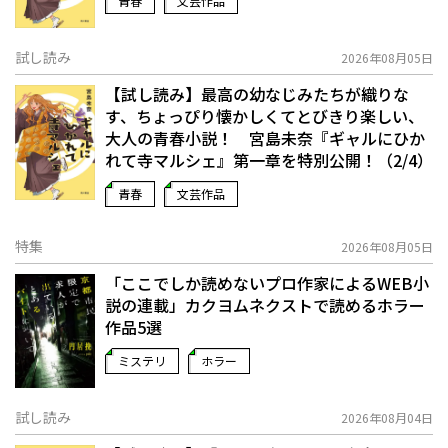
青春
文芸作品
試し読み
2026年08月05日
【試し読み】最高の幼なじみたちが織りな
す、ちょっぴり懐かしくてとびきり楽しい、
大人の青春小説！ 宮島未奈『ギャルにひか
れて寺マルシェ』第一章を特別公開！（2/4）
青春
文芸作品
特集
2026年08月05日
「ここでしか読めないプロ作家によるWEB小
説の連載」――カクヨムネクストで読めるホラー
作品5選
ミステリ
ホラー
試し読み
2026年08月04日