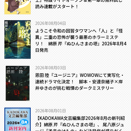
読み連載がスタート！
2026年08月04日
ようこそ令和の因習タワマンへ――「人」と「怪
異」二重の恐怖が襲う最悪のホラーミステ
リ！ 綿原 芹『ぬひんさまの塔』2026年8月4
日発売
2026年08月03日
恩田 陸『ユージニア』WOWOWにて実写化・
連続ドラマ化決定！ 脚本・安達奈緒子×岸
井ゆきのが挑む戦慄のダークミステリー
2026年08月01日
【KADOKAWA文芸編集部2026年8月の新刊紹
介】綿原 芹『ぬひんさまの塔』、 尾八原ジュ
ージ『予言のけもの』など注目作が盛りだく