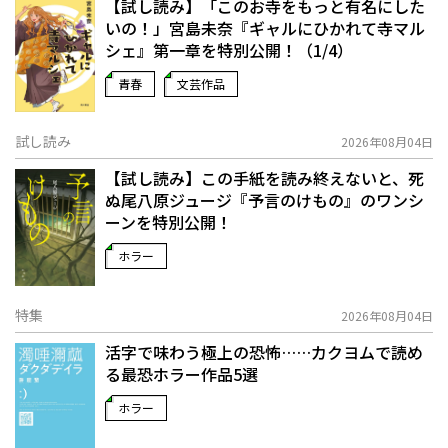
【試し読み】「このお寺をもっと有名にした
いの！」宮島未奈『ギャルにひかれて寺マル
シェ』第一章を特別公開！（1/4）
青春
文芸作品
試し読み
2026年08月04日
【試し読み】この手紙を読み終えないと、死
ぬ――尾八原ジュージ『予言のけもの』のワンシ
ーンを特別公開！
ホラー
特集
2026年08月04日
活字で味わう極上の恐怖……カクヨムで読め
る最恐ホラー作品5選
ホラー