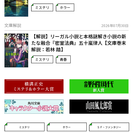
ミステリ
ホラー
文庫解説
2026年07月30日
【解説】リーガル小説と本格謎解き小説の新
たな融合――『密室法典』五十嵐律人【文庫巻末
解説：若林 踏】
ミステリ
青春
ミステリ
ホラー
ＳＦ・ファンタジー