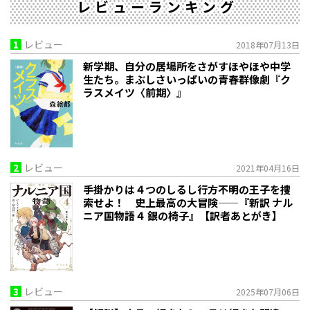
レビューランキング
1
レビュー
2018年07月13日
新学期、自分の居場所をさがすほやほや中学
生たち。まぶしさいっぱいの青春群像劇『ク
ラスメイツ〈前期〉』
2
レビュー
2021年04月16日
手掛かりは４つのしるし――行方不明の王子を捜
索せよ！ 史上最高の大冒険——『新訳 ナル
ニア国物語４ 銀の椅子』【訳者あとがき】
3
レビュー
2025年07月06日