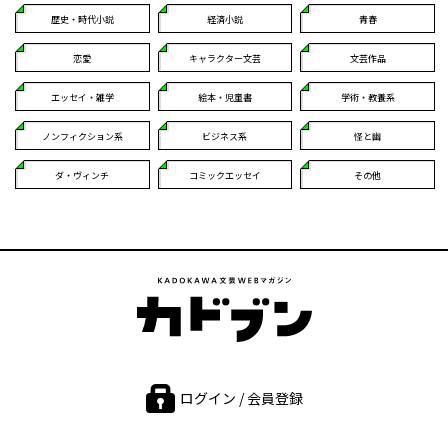
歴史・時代小説
経済小説
青春
恋愛
キャラクター文芸
文芸作品
エッセイ・雑学
絵本・児童書
学術・教養系
ノンフィクション系
ビジネス系
怪と幽
ダ・ヴィンチ
コミックエッセイ
その他
ログイン / 会員登録