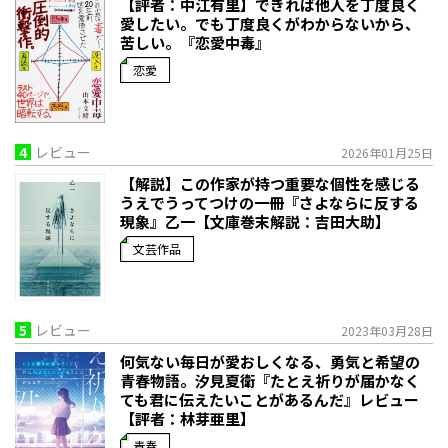
【評者：中江有里】できれば他人を丁度良く
愛したい。でも丁度良くがわからないから、
苦しい。『恋愛中毒』
恋愛
4
レビュー
2026年01月25日
【解説】この作家が持つ重要な個性を感じる
うえでうってつけの一冊――『さよならに反する
現象』乙一【文庫巻末解説：吉田大助】
文芸作品
5
レビュー
2023年03月28日
何気ない毎日が愛おしくなる、勇気と希望の
青春物語。――汐見夏衛『たとえ祈りが届かなく
ても君に伝えたいことがあるんだ』レビュー
【評者：林芽亜里】
青春