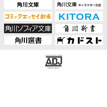
ABJマークは、この電子書店・電子書籍配信サービスが、著作権者からコンテンツ使
用許諾を得た正規版配信サービスであることを示す登録商標（登録番号 第6091713
号）です。ABJマークの詳細、ABJマークを掲示しているサービスの一覧はこちら。
https://aebs.or.jp/
©2026 KADOKAWA All Rights Reserved.