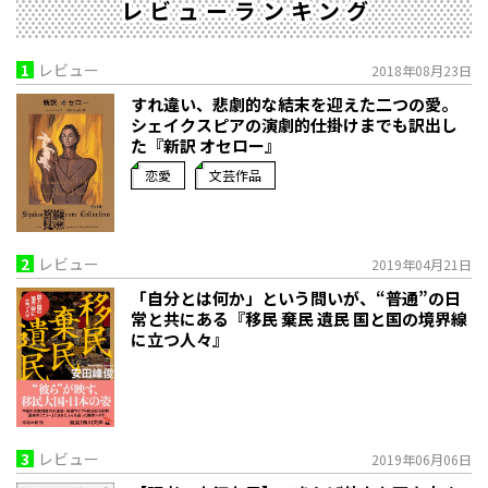
レビューランキング
1
レビュー
2018年08月23日
すれ違い、悲劇的な結末を迎えた二つの愛。
シェイクスピアの演劇的仕掛けまでも訳出し
た『新訳 オセロー』
恋愛
文芸作品
2
レビュー
2019年04月21日
「自分とは何か」という問いが、“普通”の日
常と共にある『移民 棄民 遺民 国と国の境界線
に立つ人々』
3
レビュー
2019年06月06日