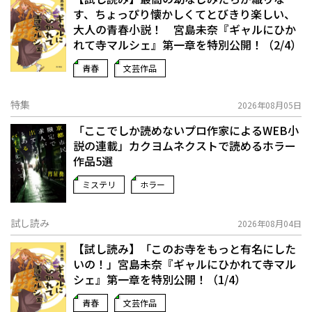
す、ちょっぴり懐かしくてとびきり楽しい、
大人の青春小説！ 宮島未奈『ギャルにひか
れて寺マルシェ』第一章を特別公開！（2/4）
青春
文芸作品
特集
2026年08月05日
「ここでしか読めないプロ作家によるWEB小
説の連載」――カクヨムネクストで読めるホラー
作品5選
ミステリ
ホラー
試し読み
2026年08月04日
【試し読み】「このお寺をもっと有名にした
いの！」宮島未奈『ギャルにひかれて寺マル
シェ』第一章を特別公開！（1/4）
青春
文芸作品