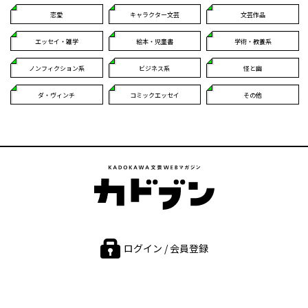
恋愛
キャラクター文芸
文芸作品
エッセイ・雑学
絵本・児童書
学術・教養系
ノンフィクション系
ビジネス系
怪と幽
ダ・ヴィンチ
コミックエッセイ
その他
ログイン / 会員登録