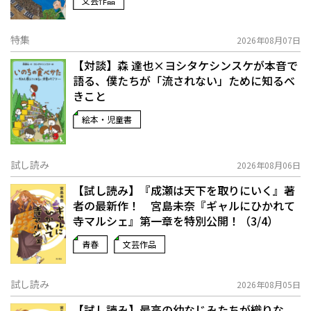
文芸作品
特集
2026年08月07日
【対談】森 達也×ヨシタケシンスケが本音で
語る、僕たちが「流されない」ために知るべ
きこと
絵本・児童書
試し読み
2026年08月06日
【試し読み】『成瀬は天下を取りにいく』著
者の最新作！ 宮島未奈『ギャルにひかれて
寺マルシェ』第一章を特別公開！（3/4）
青春
文芸作品
試し読み
2026年08月05日
【試し読み】最高の幼なじみたちが織りな