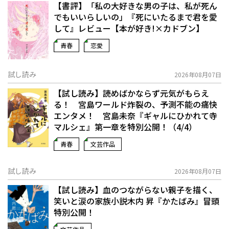
【書評】「私の大好きな男の子は、私が死ん
でもいいらしいの」――『死にいたるまで君を愛
して』レビュー【本が好き!×カドブン】
青春
恋愛
試し読み
2026年08月07日
【試し読み】読めばかならず元気がもらえ
る！ 宮島ワールド炸裂の、予測不能の痛快
エンタメ！ 宮島未奈『ギャルにひかれて寺
マルシェ』第一章を特別公開！（4/4）
青春
文芸作品
試し読み
2026年08月07日
【試し読み】血のつながらない親子を描く、
笑いと涙の家族小説――木内 昇『かたばみ』冒頭
特別公開！