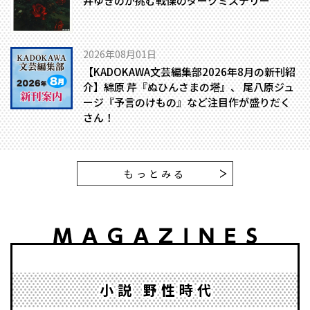
井ゆきのが挑む戦慄のダークミステリー
2026年08月01日
【KADOKAWA文芸編集部2026年8月の新刊紹
介】綿原 芹『ぬひんさまの塔』、 尾八原ジュ
ージ『予言のけもの』など注目作が盛りだく
さん！
もっとみる
小説 野性時代