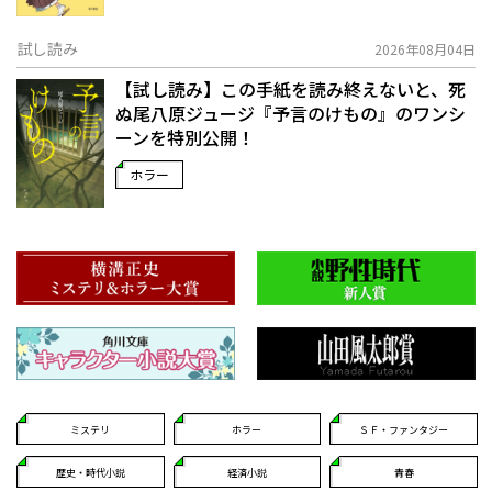
試し読み
2026年08月04日
【試し読み】この手紙を読み終えないと、死
ぬ――尾八原ジュージ『予言のけもの』のワンシ
ーンを特別公開！
ホラー
ミステリ
ホラー
ＳＦ・ファンタジー
歴史・時代小説
経済小説
青春