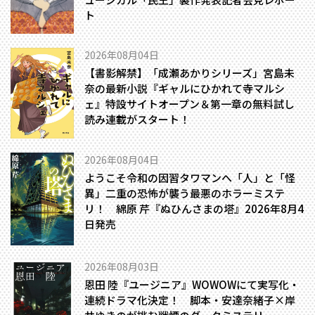
ト
2026年08月04日
【書影解禁】「成瀬あかりシリーズ」宮島未
奈の最新小説『ギャルにひかれて寺マルシ
ェ』特設サイトオープン＆第一章の無料試し
読み連載がスタート！
2026年08月04日
ようこそ令和の因習タワマンへ――「人」と「怪
異」二重の恐怖が襲う最悪のホラーミステ
リ！ 綿原 芹『ぬひんさまの塔』2026年8月4
日発売
2026年08月03日
恩田 陸『ユージニア』WOWOWにて実写化・
連続ドラマ化決定！ 脚本・安達奈緒子×岸