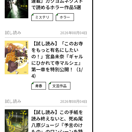
連載」――カクヨムネクスト
で読めるホラー作品5選
ミステリ
ホラー
試し読み
2026年08月04日
【試し読み】「このお寺
をもっと有名にしたい
の！」宮島未奈『ギャル
にひかれて寺マルシェ』
第一章を特別公開！（1/
4）
青春
文芸作品
試し読み
2026年08月04日
【試し読み】この手紙を
読み終えないと、死ぬ――尾
八原ジュージ『予言のけ
もの』のワンシーンを特