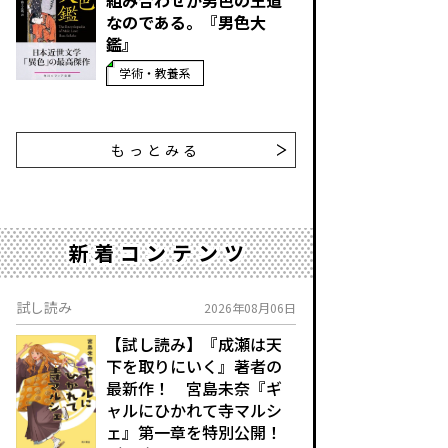
なのである。『男色大
鑑』
学術・教養系
もっとみる
新着コンテンツ
試し読み
2026年08月06日
【試し読み】『成瀬は天
下を取りにいく』著者の
最新作！ 宮島未奈『ギ
ャルにひかれて寺マルシ
ェ』第一章を特別公開！