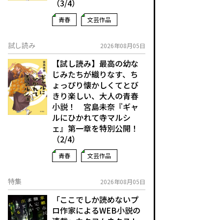
（3/4）
青春
文芸作品
試し読み
2026年08月05日
【試し読み】最高の幼な
じみたちが織りなす、ち
ょっぴり懐かしくてとび
きり楽しい、大人の青春
小説！ 宮島未奈『ギャ
ルにひかれて寺マルシ
ェ』第一章を特別公開！
（2/4）
青春
文芸作品
特集
2026年08月05日
「ここでしか読めないプ
ロ作家によるWEB小説の