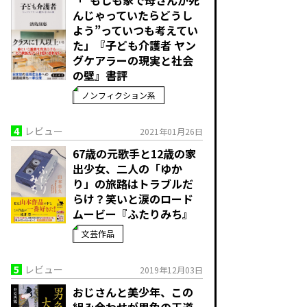
んじゃっていたらどうし
よう”っていつも考えてい
た」――『子ども介護者 ヤン
グケアラーの現実と社会
の壁』書評
ノンフィクション系
4
レビュー
2021年01月26日
67歳の元歌手と12歳の家
出少女、二人の「ゆか
り」の旅路はトラブルだ
らけ？笑いと涙のロード
ムービー『ふたりみち』
文芸作品
5
レビュー
2019年12月03日
おじさんと美少年、この
組み合わせが男色の王道