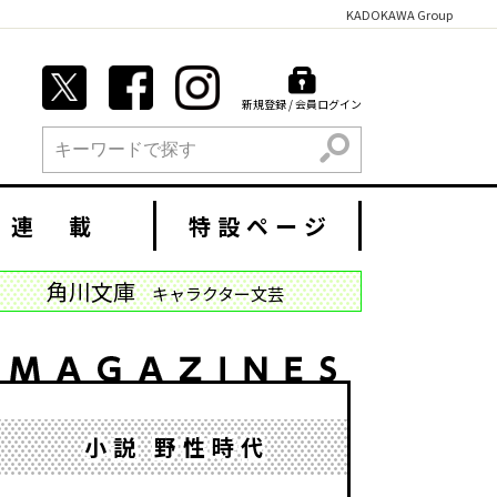
KADOKAWA Group
新規登録 / 会員ログイン
検索
連 載
特設ページ
角川文庫
キャラクター文芸
小説 野性時代