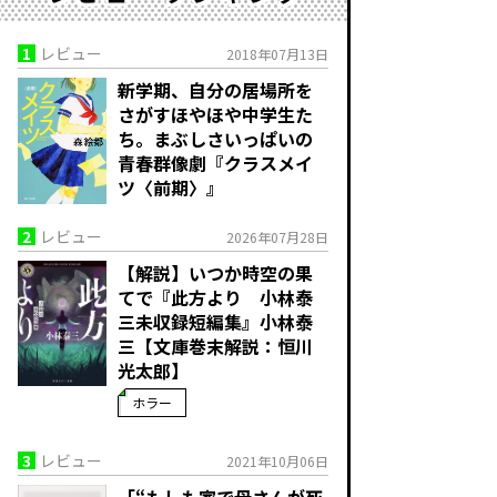
1
レビュー
2018年07月13日
新学期、自分の居場所を
さがすほやほや中学生た
ち。まぶしさいっぱいの
青春群像劇『クラスメイ
ツ〈前期〉』
2
レビュー
2026年07月28日
【解説】いつか時空の果
てで――『此方より 小林泰
三未収録短編集』小林泰
三【文庫巻末解説：恒川
光太郎】
ホラー
3
レビュー
2021年10月06日
「“もしも家で母さんが死