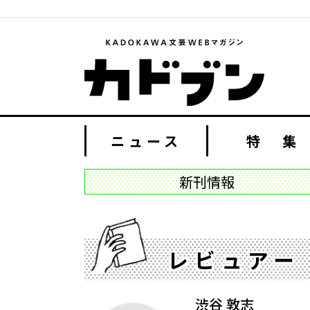
ニュース
特 集
新刊情報
レビュアー
渋谷 敦志