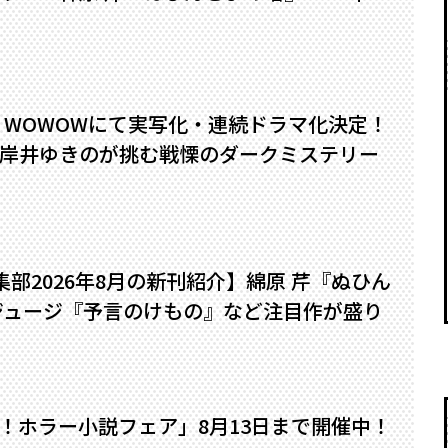
』WOWOWにて実写化・連続ドラマ化決定！
岸井ゆきのが挑む戦慄のダークミステリー
編集部2026年8月の新刊紹介】綿原 芹『ぬひん
ジュージ『予言のけもの』など注目作が盛り
い！ホラー小説フェア」8月13日まで開催中！