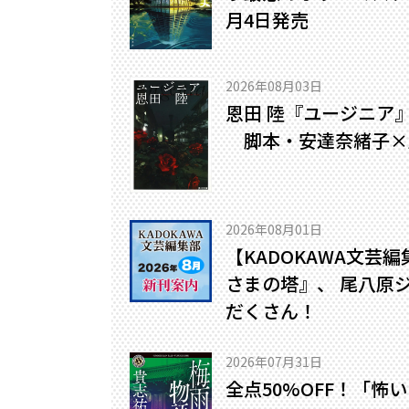
月4日発売
2026年08月03日
恩田 陸『ユージニア
脚本・安達奈緒子×
2026年08月01日
【KADOKAWA文芸
さまの塔』、 尾八原
だくさん！
2026年07月31日
全点50%OFF！「怖