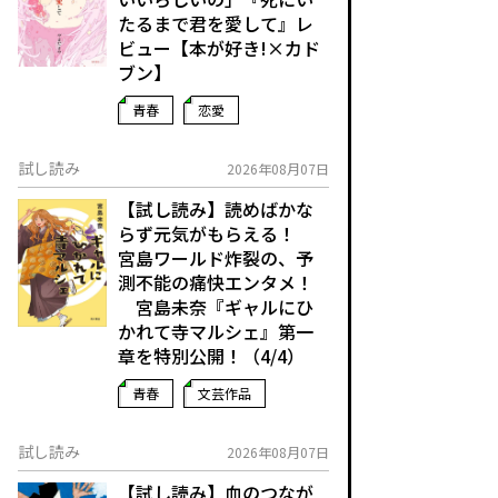
たるまで君を愛して』レ
ビュー【本が好き!×カド
ブン】
青春
恋愛
試し読み
2026年08月07日
【試し読み】読めばかな
らず元気がもらえる！
宮島ワールド炸裂の、予
測不能の痛快エンタメ！
宮島未奈『ギャルにひ
かれて寺マルシェ』第一
章を特別公開！（4/4）
青春
文芸作品
試し読み
2026年08月07日
【試し読み】血のつなが