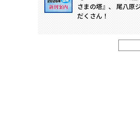
さまの塔』、 尾八原
だくさん！