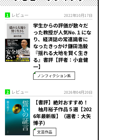
1
レビュー
2022年10月17日
学生からの評価が散々だ
った教授が人気No.１にな
り、経済誌の常連識者に
なったきっかけ――鎌田浩毅
『揺れる大地を賢く生き
る』書評【評者：小倉健
一】
ノンフィクション系
2
レビュー
2026年04月20日
【書評】絶対おすすめ！
柚月裕子作品５選【202
6年最新版】（選者：大矢
博子）
文芸作品