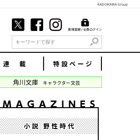
KADOKAWA Group
新規登録 / 会員ログイン
検索
連 載
特設ページ
角川文庫
キャラクター文芸
小説 野性時代