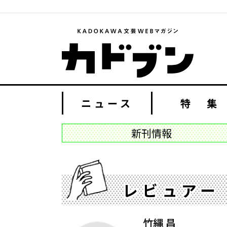
ニュース
特 集
新刊情報
レビュアー
竹縄 昌