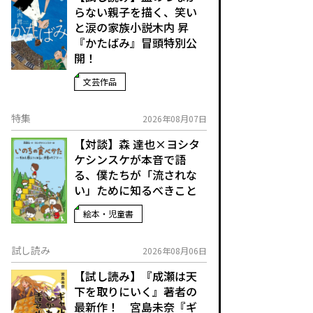
らない親子を描く、笑い
と涙の家族小説――木内 昇
『かたばみ』冒頭特別公
開！
文芸作品
特集
2026年08月07日
【対談】森 達也×ヨシタ
ケシンスケが本音で語
る、僕たちが「流されな
い」ために知るべきこと
絵本・児童書
試し読み
2026年08月06日
【試し読み】『成瀬は天
下を取りにいく』著者の
最新作！ 宮島未奈『ギ