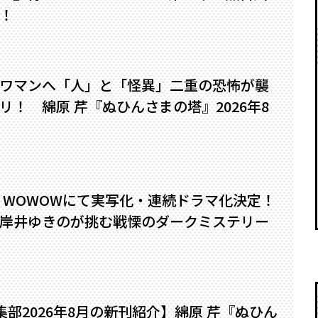
！
ワマンへ――「人」と「怪異」二重の恐怖が襲
！ 綿原 芹『ぬひんさまの塔』2026年8
』WOWOWにて実写化・連続ドラマ化決定！
岸井ゆきのが挑む戦慄のダークミステリー
編集部2026年8月の新刊紹介】綿原 芹『ぬひん