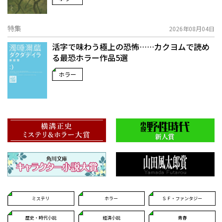
特集
2026年08月04日
活字で味わう極上の恐怖……カクヨムで読め
る最恐ホラー作品5選
ホラー
ミステリ
ホラー
ＳＦ・ファンタジー
歴史・時代小説
経済小説
青春