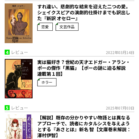
すれ違い、悲劇的な結末を迎えた二つの愛。
シェイクスピアの演劇的仕掛けまでも訳出し
た『新訳 オセロー』
恋愛
文芸作品
4
レビュー
2022年03月14日
実は猫好き？世紀の天才エドガー・アラン・
ポーの傑作「黒猫」【ポーの謎に迫る解説
連載第１回】
ホラー
5
レビュー
2025年07月03日
【解説】既存の分かりやすい物語とは異なる
アプローチで、読者にカタルシスを与えよう
とする――『あさとほ』新名 智【文庫巻末解説：
澤村伊智】