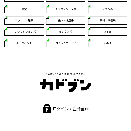
恋愛
キャラクター文芸
文芸作品
エッセイ・雑学
絵本・児童書
学術・教養系
ノンフィクション系
ビジネス系
怪と幽
ダ・ヴィンチ
コミックエッセイ
その他
ログイン / 会員登録