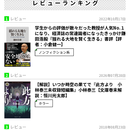
レビューランキング
1
レビュー
2022年10月17日
学生からの評価が散々だった教授が人気No.１
になり、経済誌の常連識者になったきっかけ――鎌
田浩毅『揺れる大地を賢く生きる』書評【評
者：小倉健一】
ノンフィクション系
2
レビュー
2026年07月28日
【解説】いつか時空の果てで――『此方より 小
林泰三未収録短編集』小林泰三【文庫巻末解
説：恒川光太郎】
ホラー
3
レビュー
2018年08月23日