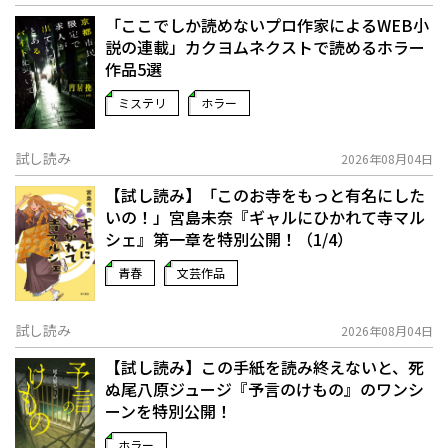
「ここでしか読めないプロ作家によるWEB小
説の連載」――カクヨムネクストで読めるホラー
作品5選
ミステリ
ホラー
試し読み
2026年08月04日
【試し読み】「このお寺をもっと有名にした
いの！」宮島未奈『ギャルにひかれて寺マル
シェ』第一章を特別公開！（1/4）
青春
文芸作品
試し読み
2026年08月04日
【試し読み】この手紙を読み終えないと、死
ぬ――尾八原ジュージ『予言のけもの』のワンシ
ーンを特別公開！
ホラー