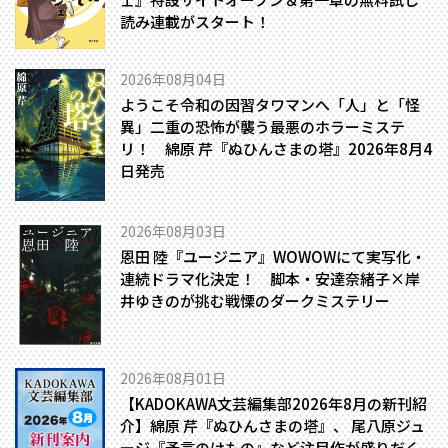
読み連載がスタート！
2026年08月04日
ようこそ令和の因習タワマンへ――「人」と「怪
異」二重の恐怖が襲う最悪のホラーミステ
リ！ 綿原 芹『ぬひんさまの塔』2026年8月4
日発売
2026年08月03日
恩田 陸『ユージニア』WOWOWにて実写化・
連続ドラマ化決定！ 脚本・安達奈緒子×岸
井ゆきのが挑む戦慄のダークミステリー
2026年08月01日
【KADOKAWA文芸編集部2026年8月の新刊紹
介】綿原 芹『ぬひんさまの塔』、 尾八原ジュ
ージ『予言のけもの』など注目作が盛りだく