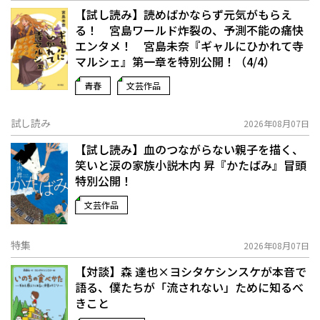
【試し読み】読めばかならず元気がもらえ
る！ 宮島ワールド炸裂の、予測不能の痛快
エンタメ！ 宮島未奈『ギャルにひかれて寺
マルシェ』第一章を特別公開！（4/4）
青春
文芸作品
試し読み
2026年08月07日
【試し読み】血のつながらない親子を描く、
笑いと涙の家族小説――木内 昇『かたばみ』冒頭
特別公開！
文芸作品
特集
2026年08月07日
【対談】森 達也×ヨシタケシンスケが本音で
語る、僕たちが「流されない」ために知るべ
きこと