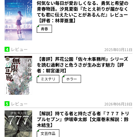
何気ない毎日が愛おしくなる、勇気と希望の
青春物語。――汐見夏衛『たとえ祈りが届かなく
ても君に伝えたいことがあるんだ』レビュー
【評者：林芽亜里】
青春
4
レビュー
2025年03月11日
【書評】芦花公園「佐々木事務所」シリーズ
を読む――過剰さと危うさが生み出す魅力【評
者：朝宮運河】
ミステリ
ホラー
5
レビュー
2026年06月18日
【解説】持てる者と持たざる者――『７７７ トリ
プルセブン』伊坂幸太郎【文庫巻末解説：鈴
木結生】
文芸作品