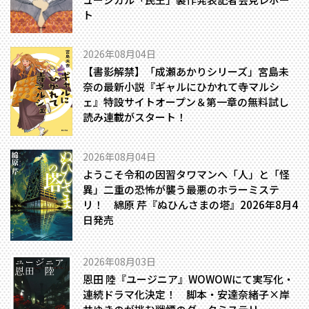
ト
2026年08月04日
【書影解禁】「成瀬あかりシリーズ」宮島未
奈の最新小説『ギャルにひかれて寺マルシ
ェ』特設サイトオープン＆第一章の無料試し
読み連載がスタート！
2026年08月04日
ようこそ令和の因習タワマンへ――「人」と「怪
異」二重の恐怖が襲う最悪のホラーミステ
リ！ 綿原 芹『ぬひんさまの塔』2026年8月4
日発売
2026年08月03日
恩田 陸『ユージニア』WOWOWにて実写化・
連続ドラマ化決定！ 脚本・安達奈緒子×岸