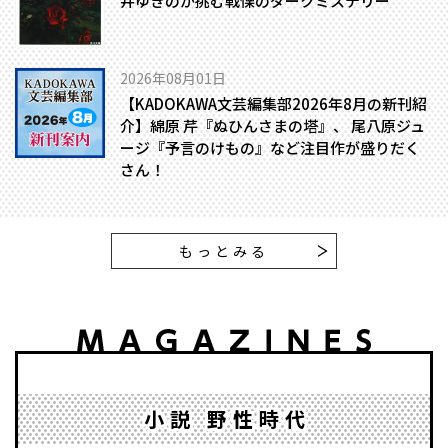
井ゆきのが挑む戦慄のダークミステリー
2026年08月01日
【KADOKAWA文芸編集部2026年8月の新刊紹
介】綿原 芹『ぬひんさまの塔』、 尾八原ジュ
ージ『予言のけもの』など注目作が盛りだく
さん！
もっとみる
小説 野性時代