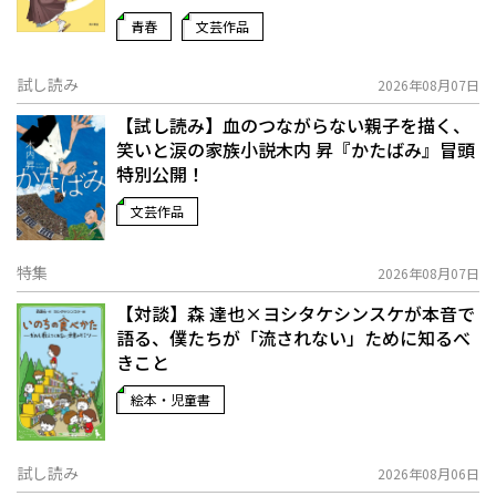
青春
文芸作品
試し読み
2026年08月07日
【試し読み】血のつながらない親子を描く、
笑いと涙の家族小説――木内 昇『かたばみ』冒頭
特別公開！
文芸作品
特集
2026年08月07日
【対談】森 達也×ヨシタケシンスケが本音で
語る、僕たちが「流されない」ために知るべ
きこと
絵本・児童書
試し読み
2026年08月06日