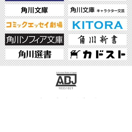
ABJマークは、この電子書店・電子書籍配信サービスが、著作権者からコンテンツ使
用許諾を得た正規版配信サービスであることを示す登録商標（登録番号 第6091713
号）です。ABJマークの詳細、ABJマークを掲示しているサービスの一覧はこちら。
https://aebs.or.jp/
©2026 KADOKAWA All Rights Reserved.