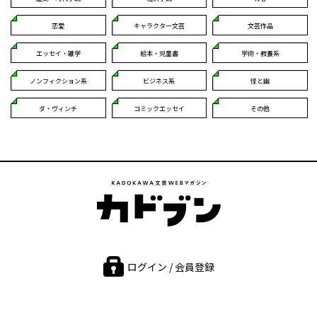
恋愛
キャラクター文芸
文芸作品
エッセイ・雑学
絵本・児童書
学術・教養系
ノンフィクション系
ビジネス系
怪と幽
ダ・ヴィンチ
コミックエッセイ
その他
ログイン / 会員登録