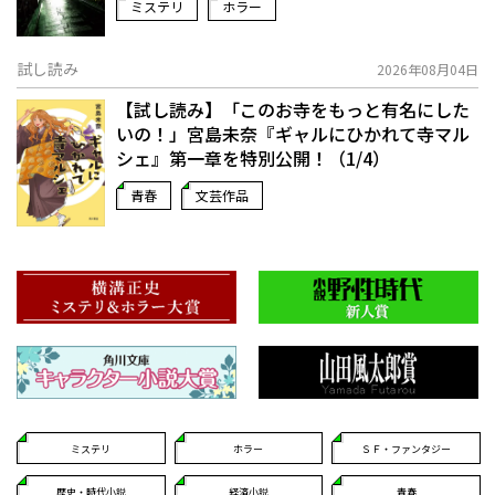
ミステリ
ホラー
試し読み
2026年08月04日
【試し読み】「このお寺をもっと有名にした
いの！」宮島未奈『ギャルにひかれて寺マル
シェ』第一章を特別公開！（1/4）
青春
文芸作品
ミステリ
ホラー
ＳＦ・ファンタジー
歴史・時代小説
経済小説
青春