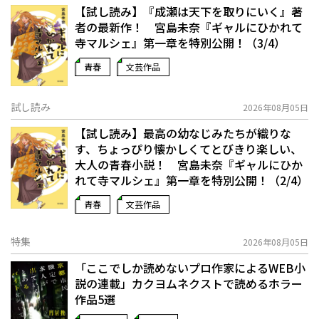
【試し読み】『成瀬は天下を取りにいく』著
者の最新作！ 宮島未奈『ギャルにひかれて
寺マルシェ』第一章を特別公開！（3/4）
青春
文芸作品
試し読み
2026年08月05日
【試し読み】最高の幼なじみたちが織りな
す、ちょっぴり懐かしくてとびきり楽しい、
大人の青春小説！ 宮島未奈『ギャルにひか
れて寺マルシェ』第一章を特別公開！（2/4）
青春
文芸作品
特集
2026年08月05日
「ここでしか読めないプロ作家によるWEB小
説の連載」――カクヨムネクストで読めるホラー
作品5選