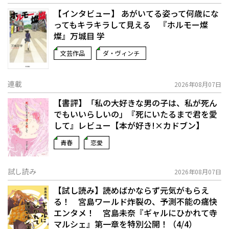
【インタビュー】 あがいてる姿って何歳にな
ってもキラキラして見える 『ホルモー燦
燦』万城目 学
文芸作品
ダ・ヴィンチ
連載
2026年08月07日
【書評】「私の大好きな男の子は、私が死ん
でもいいらしいの」――『死にいたるまで君を愛
して』レビュー【本が好き!×カドブン】
青春
恋愛
試し読み
2026年08月07日
【試し読み】読めばかならず元気がもらえ
る！ 宮島ワールド炸裂の、予測不能の痛快
エンタメ！ 宮島未奈『ギャルにひかれて寺
マルシェ』第一章を特別公開！（4/4）