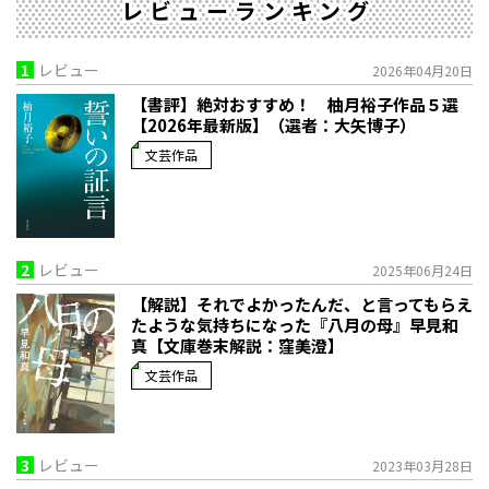
レビューランキング
1
レビュー
2026年04月20日
【書評】絶対おすすめ！ 柚月裕子作品５選
【2026年最新版】（選者：大矢博子）
文芸作品
2
レビュー
2025年06月24日
【解説】それでよかったんだ、と言ってもらえ
たような気持ちになった――『八月の母』早見和
真【文庫巻末解説：窪美澄】
文芸作品
3
レビュー
2023年03月28日