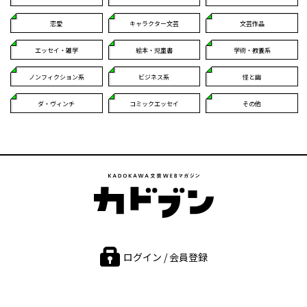
恋愛
キャラクター文芸
文芸作品
エッセイ・雑学
絵本・児童書
学術・教養系
ノンフィクション系
ビジネス系
怪と幽
ダ・ヴィンチ
コミックエッセイ
その他
ログイン / 会員登録