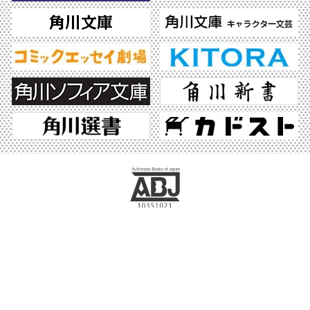
ABJマークは、この電子書店・電子書籍配信サービスが、著作権者からコンテンツ使
用許諾を得た正規版配信サービスであることを示す登録商標（登録番号 第6091713
号）です。ABJマークの詳細、ABJマークを掲示しているサービスの一覧はこちら。
https://aebs.or.jp/
©2026 KADOKAWA All Rights Reserved.