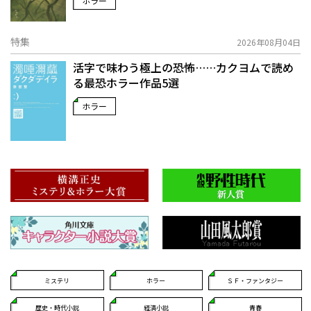
ホラー
特集
2026年08月04日
活字で味わう極上の恐怖……カクヨムで読め
る最恐ホラー作品5選
ホラー
ミステリ
ホラー
ＳＦ・ファンタジー
歴史・時代小説
経済小説
青春