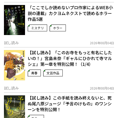
「ここでしか読めないプロ作家によるWEB小
説の連載」――カクヨムネクストで読めるホラー
作品5選
ミステリ
ホラー
試し読み
2026年08月04日
【試し読み】「このお寺をもっと有名にした
いの！」宮島未奈『ギャルにひかれて寺マル
シェ』第一章を特別公開！（1/4）
青春
文芸作品
試し読み
2026年08月04日
【試し読み】この手紙を読み終えないと、死
ぬ――尾八原ジュージ『予言のけもの』のワンシ
ーンを特別公開！