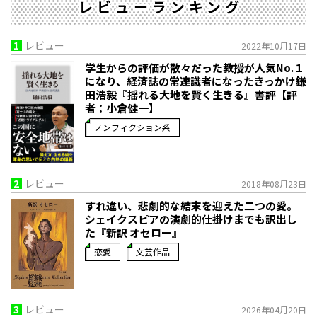
レビューランキング
1
レビュー
2022年10月17日
学生からの評価が散々だった教授が人気No.１
になり、経済誌の常連識者になったきっかけ――鎌
田浩毅『揺れる大地を賢く生きる』書評【評
者：小倉健一】
ノンフィクション系
2
レビュー
2018年08月23日
すれ違い、悲劇的な結末を迎えた二つの愛。
シェイクスピアの演劇的仕掛けまでも訳出し
た『新訳 オセロー』
恋愛
文芸作品
3
レビュー
2026年04月20日