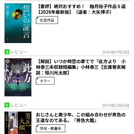
【書評】絶対おすすめ！ 柚月裕子作品５選
【2026年最新版】（選者：大矢博子）
文芸作品
4
レビュー
2026年07月28日
【解説】いつか時空の果てで――『此方より 小
林泰三未収録短編集』小林泰三【文庫巻末解
説：恒川光太郎】
ホラー
5
レビュー
2019年12月03日
おじさんと美少年、この組み合わせが男色の
王道なのである。『男色大鑑』
学術・教養系