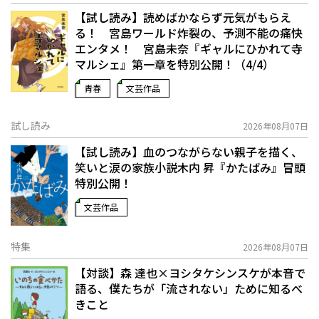
【試し読み】読めばかならず元気がもらえ
る！ 宮島ワールド炸裂の、予測不能の痛快
エンタメ！ 宮島未奈『ギャルにひかれて寺
マルシェ』第一章を特別公開！（4/4）
青春
文芸作品
試し読み
2026年08月07日
【試し読み】血のつながらない親子を描く、
笑いと涙の家族小説――木内 昇『かたばみ』冒頭
特別公開！
文芸作品
特集
2026年08月07日
【対談】森 達也×ヨシタケシンスケが本音で
語る、僕たちが「流されない」ために知るべ
きこと