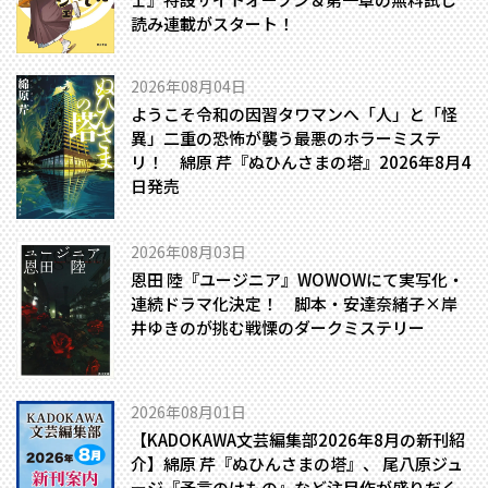
読み連載がスタート！
2026年08月04日
ようこそ令和の因習タワマンへ――「人」と「怪
異」二重の恐怖が襲う最悪のホラーミステ
リ！ 綿原 芹『ぬひんさまの塔』2026年8月4
日発売
2026年08月03日
恩田 陸『ユージニア』WOWOWにて実写化・
連続ドラマ化決定！ 脚本・安達奈緒子×岸
井ゆきのが挑む戦慄のダークミステリー
2026年08月01日
【KADOKAWA文芸編集部2026年8月の新刊紹
介】綿原 芹『ぬひんさまの塔』、 尾八原ジュ
ージ『予言のけもの』など注目作が盛りだく