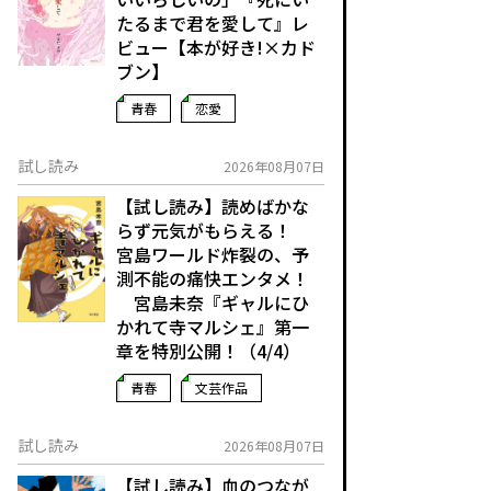
たるまで君を愛して』レ
ビュー【本が好き!×カド
ブン】
青春
恋愛
試し読み
2026年08月07日
【試し読み】読めばかな
らず元気がもらえる！
宮島ワールド炸裂の、予
測不能の痛快エンタメ！
宮島未奈『ギャルにひ
かれて寺マルシェ』第一
章を特別公開！（4/4）
青春
文芸作品
試し読み
2026年08月07日
【試し読み】血のつなが