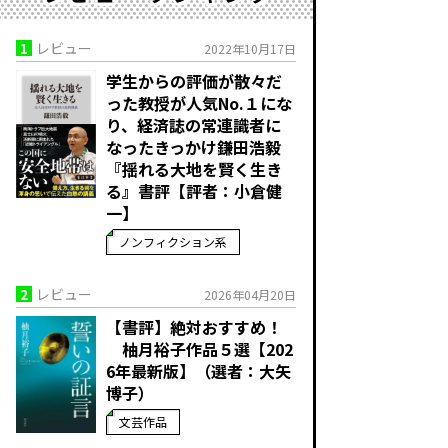
1
レビュー
2022年10月17日
学生からの評価が散々だ
った教授が人気No.１にな
り、経済誌の常連識者に
なったきっかけ――鎌田浩毅
『揺れる大地を賢く生き
る』書評【評者：小倉健
一】
ノンフィクション系
2
レビュー
2026年04月20日
【書評】絶対おすすめ！
柚月裕子作品５選【202
6年最新版】（選者：大矢
博子）
文芸作品