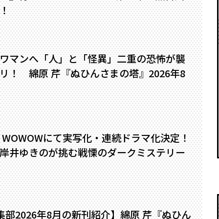
！
ワマンへ――「人」と「怪異」二重の恐怖が襲
！ 綿原 芹『ぬひんさまの塔』2026年8
』WOWOWにて実写化・連続ドラマ化決定！
岸井ゆきのが挑む戦慄のダークミステリー
編集部2026年8月の新刊紹介】綿原 芹『ぬひん