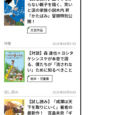
らない親子を描く、笑い
と涙の家族小説――木内 昇
『かたばみ』冒頭特別公
開！
文芸作品
特集
2026年08月07日
【対談】森 達也×ヨシタ
ケシンスケが本音で語
る、僕たちが「流されな
い」ために知るべきこと
絵本・児童書
試し読み
2026年08月06日
【試し読み】『成瀬は天
下を取りにいく』著者の
最新作！ 宮島未奈『ギ