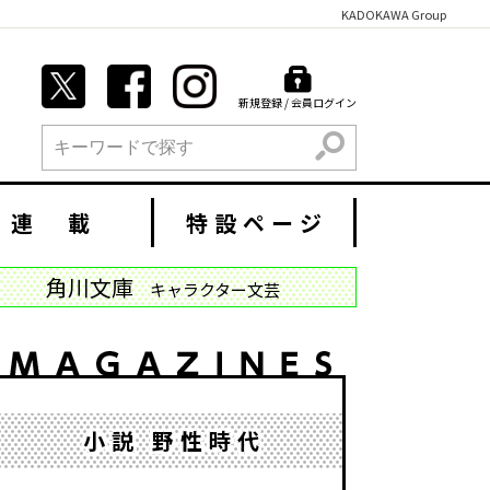
KADOKAWA Group
新規登録 / 会員ログイン
検索
連 載
特設ページ
角川文庫
キャラクター文芸
小説 野性時代