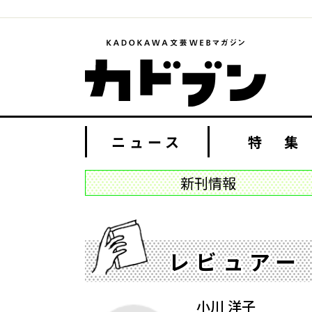
ニュース
特 集
新刊情報
レビュアー
小川 洋子