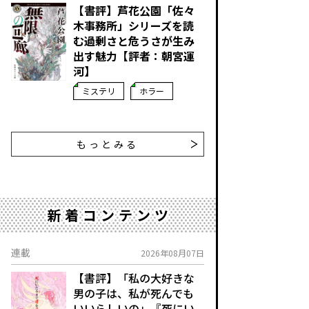
【書評】芦花公園「佐々
木事務所」シリーズを読
む――過剰さと危うさが生み
出す魅力【評者：朝宮運
河】
ミステリ
ホラー
もっとみる
新着コンテンツ
連載
2026年08月07日
【書評】「私の大好きな
男の子は、私が死んでも
いいらしいの」――『死にい