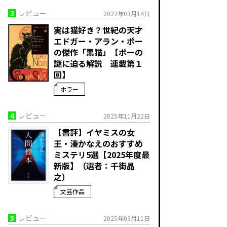
3
レビュー
2022年03月14日
実は猫好き？世紀の天才
エドガー・アラン・ポー
の傑作「黒猫」【ポーの
謎に迫る解説 連載第１
回】
ホラー
4
レビュー
2025年11月22日
【書評】イヤミスの女
王・湊かなえのおすすめ
ミステリ5選【2025年度最
新版】（選者：千街晶
之）
文芸作品
5
レビュー
2025年03月11日