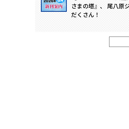
さまの塔』、 尾八原
だくさん！