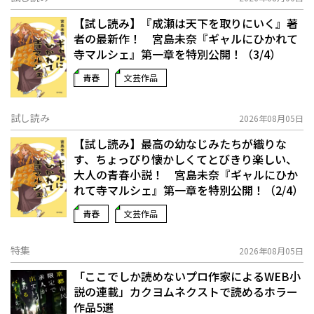
【試し読み】『成瀬は天下を取りにいく』著
者の最新作！ 宮島未奈『ギャルにひかれて
寺マルシェ』第一章を特別公開！（3/4）
青春
文芸作品
試し読み
2026年08月05日
【試し読み】最高の幼なじみたちが織りな
す、ちょっぴり懐かしくてとびきり楽しい、
大人の青春小説！ 宮島未奈『ギャルにひか
れて寺マルシェ』第一章を特別公開！（2/4）
青春
文芸作品
特集
2026年08月05日
「ここでしか読めないプロ作家によるWEB小
説の連載」――カクヨムネクストで読めるホラー
作品5選