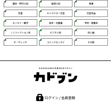
歴史・時代小説
経済小説
青春
恋愛
キャラクター文芸
文芸作品
エッセイ・雑学
絵本・児童書
学術・教養系
ノンフィクション系
ビジネス系
怪と幽
ダ・ヴィンチ
コミックエッセイ
その他
ログイン / 会員登録