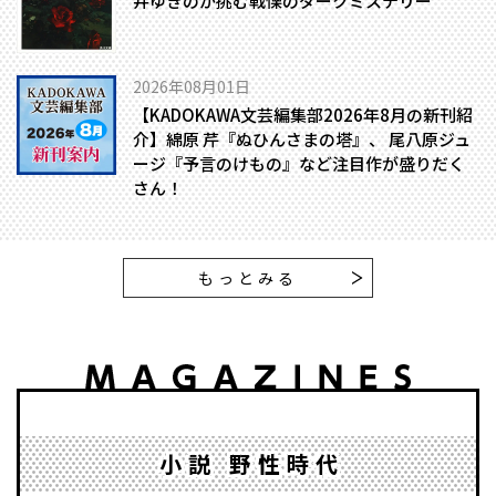
井ゆきのが挑む戦慄のダークミステリー
2026年08月01日
【KADOKAWA文芸編集部2026年8月の新刊紹
介】綿原 芹『ぬひんさまの塔』、 尾八原ジュ
ージ『予言のけもの』など注目作が盛りだく
さん！
もっとみる
小説 野性時代