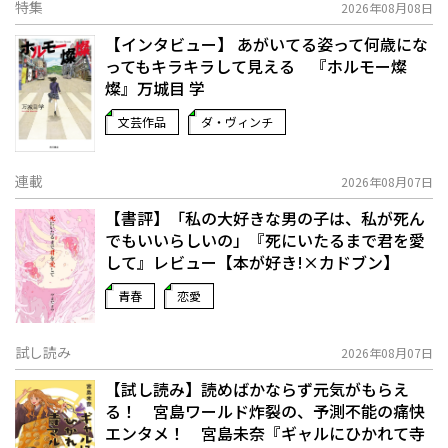
特集
2026年08月08日
【インタビュー】 あがいてる姿って何歳にな
ってもキラキラして見える 『ホルモー燦
燦』万城目 学
文芸作品
ダ・ヴィンチ
連載
2026年08月07日
【書評】「私の大好きな男の子は、私が死ん
でもいいらしいの」――『死にいたるまで君を愛
して』レビュー【本が好き!×カドブン】
青春
恋愛
試し読み
2026年08月07日
【試し読み】読めばかならず元気がもらえ
る！ 宮島ワールド炸裂の、予測不能の痛快
エンタメ！ 宮島未奈『ギャルにひかれて寺