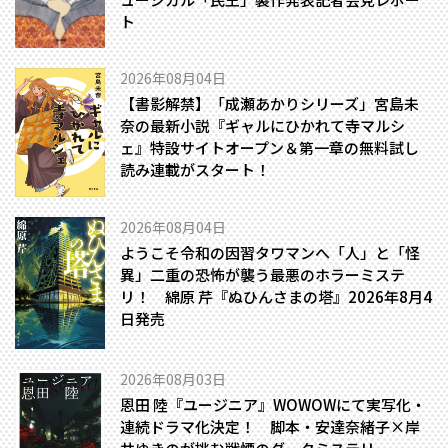
ト
2026年08月04日
【書影解禁】「成瀬あかりシリーズ」宮島未
奈の最新小説『ギャルにひかれて寺マルシ
ェ』特設サイトオープン＆第一章の無料試し
読み連載がスタート！
2026年08月04日
ようこそ令和の因習タワマンへ――「人」と「怪
異」二重の恐怖が襲う最悪のホラーミステ
リ！ 綿原 芹『ぬひんさまの塔』2026年8月4
日発売
2026年08月03日
恩田 陸『ユージニア』WOWOWにて実写化・
連続ドラマ化決定！ 脚本・安達奈緒子×岸