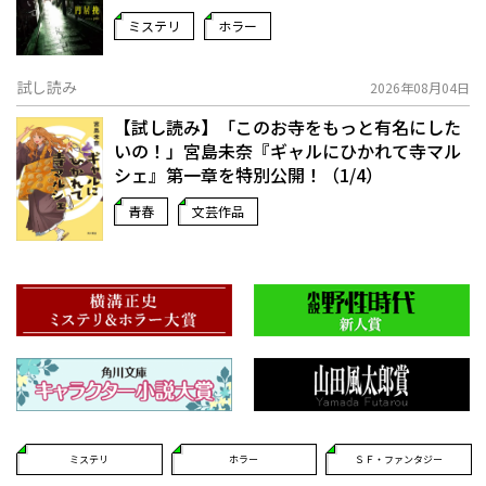
ミステリ
ホラー
試し読み
2026年08月04日
【試し読み】「このお寺をもっと有名にした
いの！」宮島未奈『ギャルにひかれて寺マル
シェ』第一章を特別公開！（1/4）
青春
文芸作品
ミステリ
ホラー
ＳＦ・ファンタジー