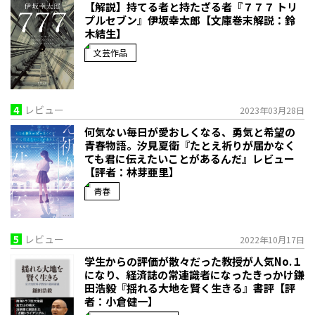
【解説】持てる者と持たざる者――『７７７ トリ
プルセブン』伊坂幸太郎【文庫巻末解説：鈴
木結生】
文芸作品
4
レビュー
2023年03月28日
何気ない毎日が愛おしくなる、勇気と希望の
青春物語。――汐見夏衛『たとえ祈りが届かなく
ても君に伝えたいことがあるんだ』レビュー
【評者：林芽亜里】
青春
5
レビュー
2022年10月17日
学生からの評価が散々だった教授が人気No.１
になり、経済誌の常連識者になったきっかけ――鎌
田浩毅『揺れる大地を賢く生きる』書評【評
者：小倉健一】