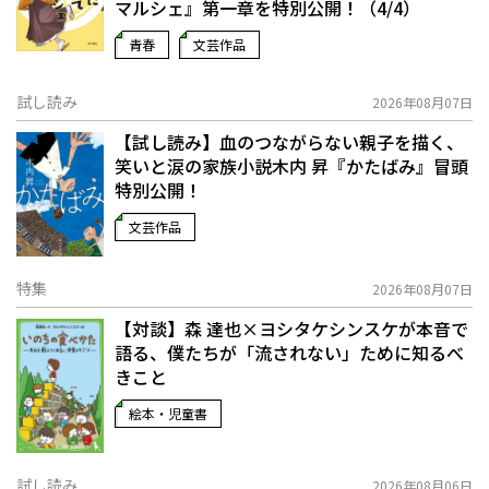
マルシェ』第一章を特別公開！（4/4）
青春
文芸作品
試し読み
2026年08月07日
【試し読み】血のつながらない親子を描く、
笑いと涙の家族小説――木内 昇『かたばみ』冒頭
特別公開！
文芸作品
特集
2026年08月07日
【対談】森 達也×ヨシタケシンスケが本音で
語る、僕たちが「流されない」ために知るべ
きこと
絵本・児童書
試し読み
2026年08月06日