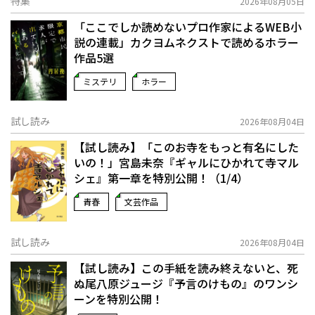
特集
2026年08月05日
「ここでしか読めないプロ作家によるWEB小
説の連載」――カクヨムネクストで読めるホラー
作品5選
ミステリ
ホラー
試し読み
2026年08月04日
【試し読み】「このお寺をもっと有名にした
いの！」宮島未奈『ギャルにひかれて寺マル
シェ』第一章を特別公開！（1/4）
青春
文芸作品
試し読み
2026年08月04日
【試し読み】この手紙を読み終えないと、死
ぬ――尾八原ジュージ『予言のけもの』のワンシ
ーンを特別公開！