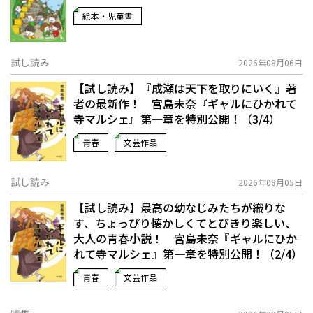
絵本・児童書
試し読み
2026年08月06日
【試し読み】『成瀬は天下を取りにいく』著
者の最新作！ 宮島未奈『ギャルにひかれて
寺マルシェ』第一章を特別公開！（3/4）
青春
文芸作品
試し読み
2026年08月05日
【試し読み】最高の幼なじみたちが織りな
す、ちょっぴり懐かしくてとびきり楽しい、
大人の青春小説！ 宮島未奈『ギャルにひか
れて寺マルシェ』第一章を特別公開！（2/4）
青春
文芸作品