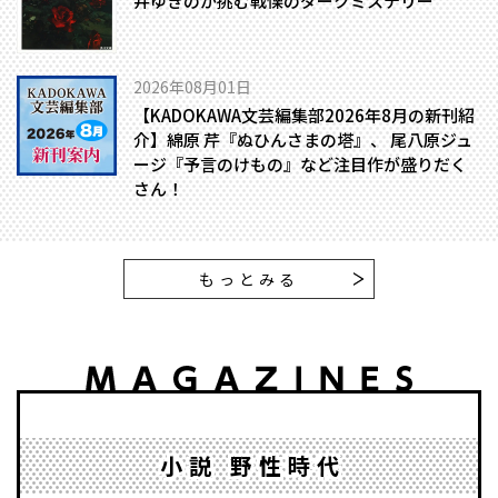
井ゆきのが挑む戦慄のダークミステリー
2026年08月01日
【KADOKAWA文芸編集部2026年8月の新刊紹
介】綿原 芹『ぬひんさまの塔』、 尾八原ジュ
ージ『予言のけもの』など注目作が盛りだく
さん！
もっとみる
小説 野性時代