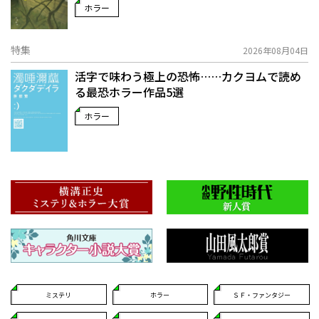
ホラー
特集
2026年08月04日
活字で味わう極上の恐怖……カクヨムで読め
る最恐ホラー作品5選
ホラー
ミステリ
ホラー
ＳＦ・ファンタジー