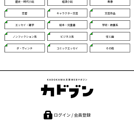
歴史・時代小説
経済小説
青春
恋愛
キャラクター文芸
文芸作品
エッセイ・雑学
絵本・児童書
学術・教養系
ノンフィクション系
ビジネス系
怪と幽
ダ・ヴィンチ
コミックエッセイ
その他
ログイン / 会員登録