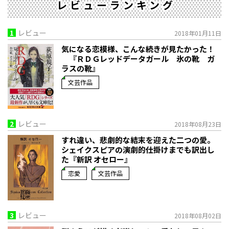
レビューランキング
1
レビュー
2018年01月11日
気になる恋模様、こんな続きが見たかった！
『ＲＤＧレッドデータガール 氷の靴 ガ
ラスの靴』
文芸作品
2
レビュー
2018年08月23日
すれ違い、悲劇的な結末を迎えた二つの愛。
シェイクスピアの演劇的仕掛けまでも訳出し
た『新訳 オセロー』
恋愛
文芸作品
3
レビュー
2018年08月02日