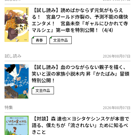
【試し読み】読めばかならず元気がもらえ
る！ 宮島ワールド炸裂の、予測不能の痛快
エンタメ！ 宮島未奈『ギャルにひかれて寺
マルシェ』第一章を特別公開！（4/4）
青春
文芸作品
試し読み
2026年08月07日
【試し読み】血のつながらない親子を描く、
笑いと涙の家族小説――木内 昇『かたばみ』冒頭
特別公開！
文芸作品
特集
2026年08月07日
【対談】森 達也×ヨシタケシンスケが本音で
語る、僕たちが「流されない」ために知るべ
きこと