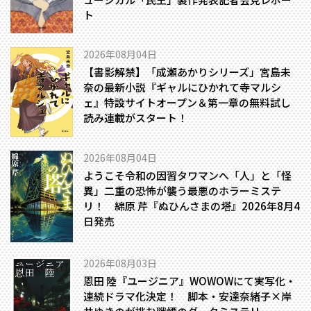
ト
2026年08月04日
【書影解禁】「成瀬あかりシリーズ」宮島未
奈の最新小説『ギャルにひかれて寺マルシ
ェ』特設サイトオープン＆第一章の無料試し
読み連載がスタート！
2026年08月04日
ようこそ令和の因習タワマンへ――「人」と「怪
異」二重の恐怖が襲う最悪のホラーミステ
リ！ 綿原 芹『ぬひんさまの塔』2026年8月4
日発売
2026年08月03日
恩田 陸『ユージニア』WOWOWにて実写化・
連続ドラマ化決定！ 脚本・安達奈緒子×岸