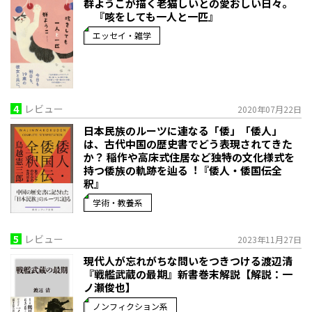
群ようこが描く老猫しいとの愛おしい日々。
『咳をしても一人と一匹』
エッセイ・雑学
4
レビュー
2020年07月22日
日本民族のルーツに連なる「倭」「倭人」
は、古代中国の歴史書でどう表現されてきた
か？ 稲作や高床式住居など独特の文化様式を
持つ倭族の軌跡を辿る︕『倭人・倭国伝全
釈』
学術・教養系
5
レビュー
2023年11月27日
現代人が忘れがちな問いをつきつける――渡辺清
『戦艦武蔵の最期』新書巻末解説【解説：一
ノ瀬俊也】
ノンフィクション系