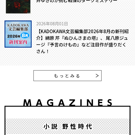
井ゆきのが挑む戦慄のダークミステリー
2026年08月01日
【KADOKAWA文芸編集部2026年8月の新刊紹
介】綿原 芹『ぬひんさまの塔』、 尾八原ジュ
ージ『予言のけもの』など注目作が盛りだく
さん！
もっとみる
小説 野性時代