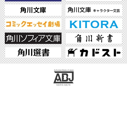
ABJマークは、この電子書店・電子書籍配信サービスが、著作権者からコンテンツ使
用許諾を得た正規版配信サービスであることを示す登録商標（登録番号 第6091713
号）です。ABJマークの詳細、ABJマークを掲示しているサービスの一覧はこちら。
https://aebs.or.jp/
©2026 KADOKAWA All Rights Reserved.