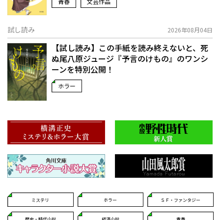
青春
文芸作品
試し読み
2026年08月04日
【試し読み】この手紙を読み終えないと、死
ぬ――尾八原ジュージ『予言のけもの』のワンシ
ーンを特別公開！
ホラー
ミステリ
ホラー
ＳＦ・ファンタジー
歴史・時代小説
経済小説
青春