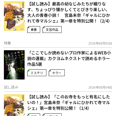
【試し読み】最高の幼なじみたちが織りな
す、ちょっぴり懐かしくてとびきり楽しい、
大人の青春小説！ 宮島未奈『ギャルにひか
れて寺マルシェ』第一章を特別公開！（2/4）
青春
文芸作品
特集
2026年08月05日
「ここでしか読めないプロ作家によるWEB小
説の連載」――カクヨムネクストで読めるホラー
作品5選
ミステリ
ホラー
試し読み
2026年08月04日
【試し読み】「このお寺をもっと有名にした
いの！」宮島未奈『ギャルにひかれて寺マル
シェ』第一章を特別公開！（1/4）