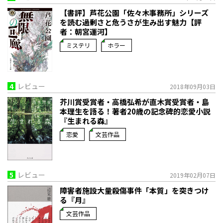
【書評】芦花公園「佐々木事務所」シリーズ
を読む――過剰さと危うさが生み出す魅力【評
者：朝宮運河】
ミステリ
ホラー
4
レビュー
2018年09月03日
芥川賞受賞者・高橋弘希が直木賞受賞者・島
本理生を語る！著者20歳の記念碑的恋愛小説
『生まれる森』
恋愛
文芸作品
5
レビュー
2019年02月07日
障害者施設大量殺傷事件「本質」を突きつけ
る『月』
文芸作品