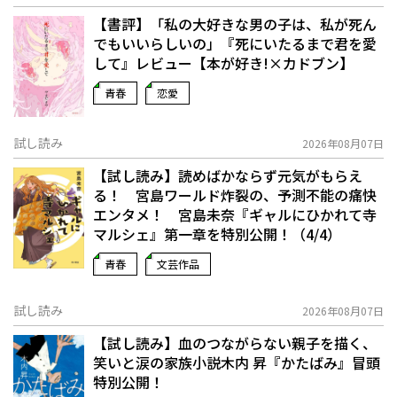
【書評】「私の大好きな男の子は、私が死ん
でもいいらしいの」――『死にいたるまで君を愛
して』レビュー【本が好き!×カドブン】
青春
恋愛
試し読み
2026年08月07日
【試し読み】読めばかならず元気がもらえ
る！ 宮島ワールド炸裂の、予測不能の痛快
エンタメ！ 宮島未奈『ギャルにひかれて寺
マルシェ』第一章を特別公開！（4/4）
青春
文芸作品
試し読み
2026年08月07日
【試し読み】血のつながらない親子を描く、
笑いと涙の家族小説――木内 昇『かたばみ』冒頭
特別公開！