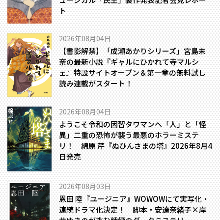
ト
2026年08月04日
【書影解禁】「成瀬あかりシリーズ」宮島未
奈の最新小説『ギャルにひかれて寺マルシ
ェ』特設サイトオープン＆第一章の無料試し
読み連載がスタート！
2026年08月04日
ようこそ令和の因習タワマンへ――「人」と「怪
異」二重の恐怖が襲う最悪のホラーミステ
リ！ 綿原 芹『ぬひんさまの塔』2026年8月4
日発売
2026年08月03日
恩田 陸『ユージニア』WOWOWにて実写化・
連続ドラマ化決定！ 脚本・安達奈緒子×岸