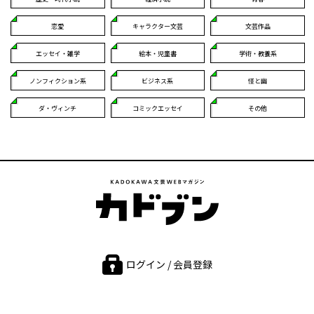
恋愛
キャラクター文芸
文芸作品
エッセイ・雑学
絵本・児童書
学術・教養系
ノンフィクション系
ビジネス系
怪と幽
ダ・ヴィンチ
コミックエッセイ
その他
ログイン / 会員登録