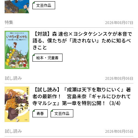
文芸作品
特集
2026年08月07日
【対談】森 達也×ヨシタケシンスケが本音で
語る、僕たちが「流されない」ために知るべ
きこと
絵本・児童書
試し読み
2026年08月06日
【試し読み】『成瀬は天下を取りにいく』著
者の最新作！ 宮島未奈『ギャルにひかれて
寺マルシェ』第一章を特別公開！（3/4）
青春
文芸作品
試し読み
2026年08月05日